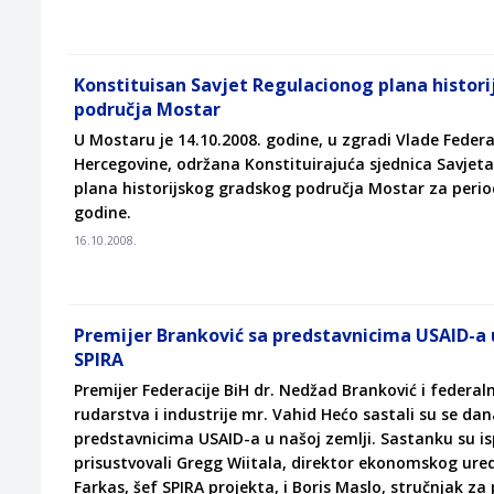
Konstituisan Savjet Regulacionog plana histor
područja Mostar
U Mostaru je 14.10.2008. godine, u zgradi Vlade Federa
Hercegovine, održana Konstituirajuća sjednica Savjet
plana historijskog gradskog područja Mostar za perio
godine.
16.10.2008.
Premijer Branković sa predstavnicima USAID-a 
SPIRA
Premijer Federacije BiH dr. Nedžad Branković i federaln
rudarstva i industrije mr. Vahid Hećo sastali su se da
predstavnicima USAID-a u našoj zemlji. Sastanku su i
prisustvovali Gregg Wiitala, direktor ekonomskog ure
Farkas, šef SPIRA projekta, i Boris Maslo, stručnjak za