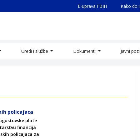
E-uprava FBIH
Kako do 
Uredi i službe
Dokumenti
Javni poz
ih policajaca
augustovske plate
tarstvu financija
skih policajaca za