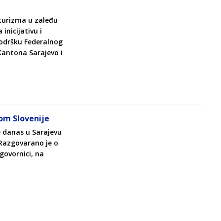
oturizma u zaleđu
inicijativu i
podršku Federalnog
Kantona Sarajevo i
om Slovenije
e danas u Sarajevu
Razgovarano je o
ugovornici, na