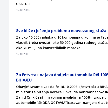
USAID-u.
16.10.2008.
Sve bliže rješenju problema neuvezanog staža
Za oko 10.000 radnika u 16 kompanija u kojima je Feder
vlasnik treba uvezati oko 50.000 godina radnog staža, 
oko 70 milijuna konvertibilnih maraka.
16.10.2008.
Za četvrtak najava dodjele automobila RVI 100
BIHAÆU
Obavještavamo vas da će 16.10.2008. (četvrtak) u BIHA
ministar za pitanja boraca i invalida odbrambeno-osl
Zahid Crnkić ratnim vojnim invalidima 100% I grupe uru
automobile “ŠKODA OCTAVIA”(caravan-namjenski auto