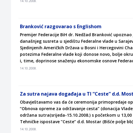
14.10.2008.
Branković razgovarao s Englishom
Premijer Federacije BiH dr. Nedžad Branković upoznao 
današnjeg susreta u sjedištu Federalne vlade u Saraje
Sjedinjenih Američkih Država u Bosni i Hercegovini Cha
potezima Federalne vlade koji donose novo, bolje okruž
i, time, doprinose snaženju ekonomske osnove Federaci
14.10.2008.
Za sutra najava događaja u TI “Ceste” d.d. Mos
Obavještavamo vas da će ceremonija primopredaje op
“Obnova opreme za održavanje cesta” (donacija Vlade 
održana sutra(srijeda-15.10.2008.) s početkom u 13,00
Tehničke ispostave ”Ceste” d.d. Mostar (Bišće polje bb)
14.10.2008.