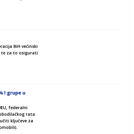
acija BiH većinski
te za to osigurati
% I grupe u
ÆU, federalni
obodilačkog rata
čiti ključeve za
mobili).