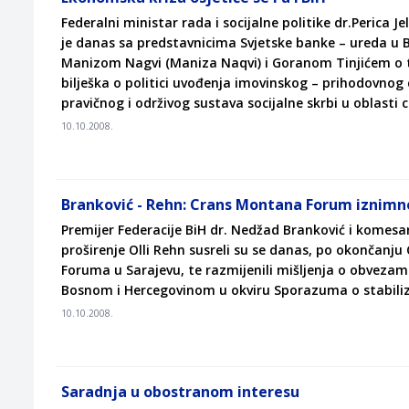
Federalni ministar rada i socijalne politike dr.Perica J
je danas sa predstavnicima Svjetske banke – ureda u B
Manizom Nagvi (Maniza Naqvi) i Goranom Tinjićem o t
bilješka o politici uvođenja imovinskog – prihodovnog 
pravičnog i održivog sustava socijalne skrbi u oblasti ci
10.10.2008.
Branković - Rehn: Crans Montana Forum iznimn
Premijer Federacije BiH dr. Nedžad Branković i komesa
proširenje Olli Rehn susreli su se danas, po okončanj
Foruma u Sarajevu, te razmijenili mišljenja o obvezam
Bosnom i Hercegovinom u okviru Sporazuma o stabilizaci
10.10.2008.
Saradnja u obostranom interesu