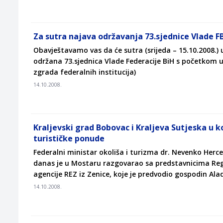
Za sutra najava održavanja 73.sjednice Vlade F
Obavještavamo vas da će sutra (srijeda – 15.10.2008.)
održana 73.sjednica Vlade Federacije BiH s početkom u
zgrada federalnih institucija)
14.10.2008.
Kraljevski grad Bobovac i Kraljeva Sutjeska u 
turističke ponude
Federalni ministar okoliša i turizma dr. Nevenko Herc
danas je u Mostaru razgovarao sa predstavnicima Reg
agencije REZ iz Zenice, koje je predvodio gospodin Al
14.10.2008.