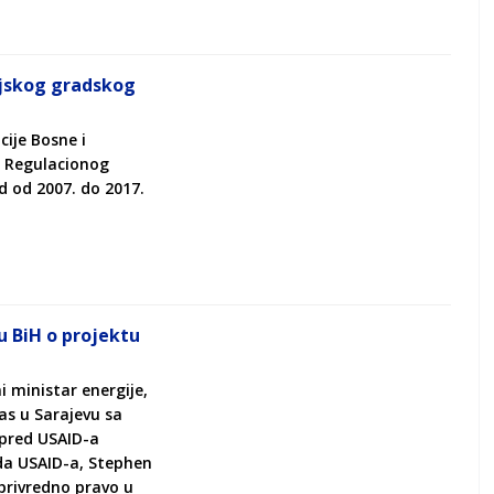
ijskog gradskog
cije Bosne i
a Regulacionog
d od 2007. do 2017.
u BiH o projektu
i ministar energije,
nas u Sarajevu sa
spred USAID-a
da USAID-a, Stephen
 privredno pravo u