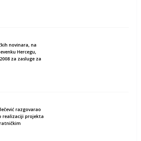
čkih novinara, na
 Nevenku Hercegu,
 2008 za zasluge za
Jelečević razgovarao
realizaciji projekta
ratničkim