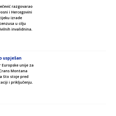
elečević razgovarao
osni i Hercegovini
ijeku izrade
cenzusa u cilju
vilnih invalidnina.
o uspješan
r Europske unije za
u Crans Montana
a što stoje pred
ji i priključenju.