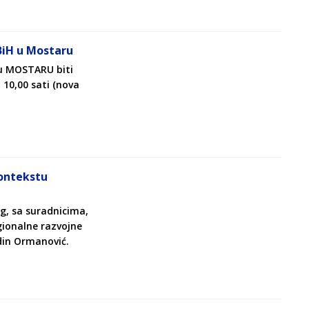
BiH u Mostaru
 u MOSTARU biti
 10,00 sati (nova
kontekstu
eg, sa suradnicima,
ionalne razvojne
adin Ormanović.