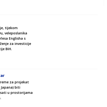
je, tijekom
vu, veleposlanika
rlesa Englisha s
enje za investicije
je BiH.
tar
reme za projekat
Japana) biti
 sati u prostorijama
.