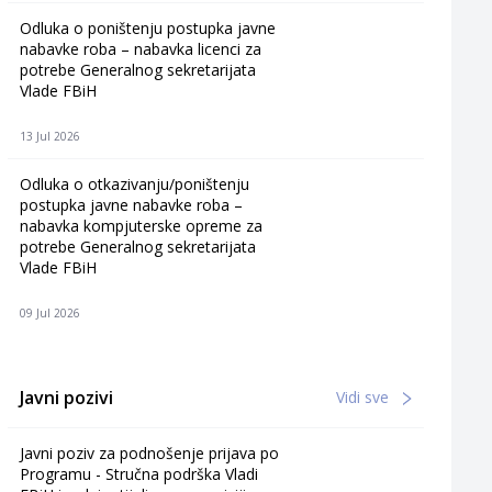
Odluka o poništenju postupka javne
nabavke roba – nabavka licenci za
potrebe Generalnog sekretarijata
Vlade FBiH
13 Jul 2026
Odluka o otkazivanju/poništenju
postupka javne nabavke roba –
nabavka kompjuterske opreme za
potrebe Generalnog sekretarijata
Vlade FBiH
09 Jul 2026
Javni pozivi
Vidi sve
Javni poziv za podnošenje prijava po
Programu - Stručna podrška Vladi