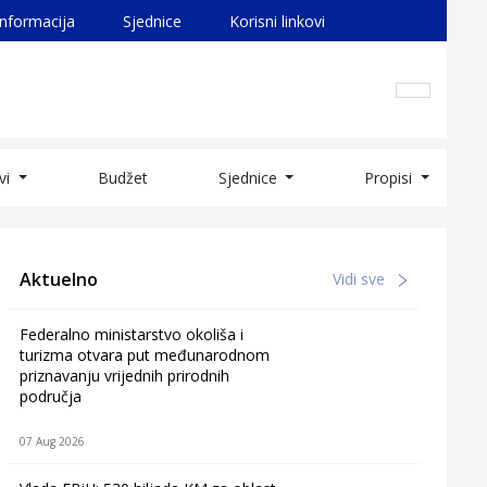
informacija
Sjednice
Korisni linkovi
ivi
Budžet
Sjednice
Propisi
Aktuelno
Vidi sve
Federalno ministarstvo okoliša i
turizma otvara put međunarodnom
priznavanju vrijednih prirodnih
područja
07 Aug 2026