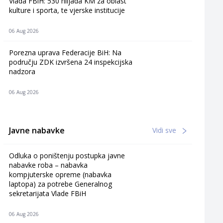
Vlada FBiH: 530 hiljada KM za oblast
kulture i sporta, te vjerske institucije
06 Aug 2026
Porezna uprava Federacije BiH: Na
području ZDK izvršena 24 inspekcijska
nadzora
06 Aug 2026
Javne nabavke
Vidi sve
Odluka o poništenju postupka javne
nabavke roba – nabavka
kompjuterske opreme (nabavka
laptopa) za potrebe Generalnog
sekretarijata Vlade FBiH
06 Aug 2026