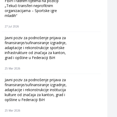
FBiH i radnim tijelima na poziciji
„Tekući transferi neprofitnim
organizacijama – Sportske igre
mladih“
27 Jul 2026
Javni poziv za podnošenje prijava za
finansiranje/sufinansiranje izgradnje,
adaptacije i rekonstrukcije sportske
infrastrukture od značaja za kanton,
grad i opštine u Federaciji BiH
25 Mar 2026
Javni poziv za podnošenje prijava za
finansiranje/sufinansiranje izgradnje,
adaptacije i rekonstrukcije institucija
kulture od značaja za kanton, grad i
opštine u Federaciji BiH
25 Mar 2026