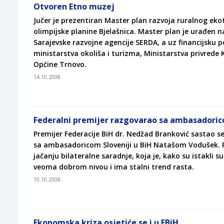
Otvoren Etno muzej
Jučer je prezentiran Master plan razvoja ruralnog ek
olimpijske planine Bjelašnica. Master plan je urađen na 
Sarajevske razvojne agencije SERDA, a uz financijsku 
ministarstva okoliša i turizma, Ministarstva privrede 
Općine Trnovo.
14.10.2008.
Federalni premijer razgovarao sa ambasadoric
Premijer Federacije BiH dr. Nedžad Branković sastao s
sa ambasadoricom Sloveniji u BiH Natašom Vodušek. 
jačanju bilateralne saradnje, koja je, kako su istakli s
veoma dobrom nivou i ima stalni trend rasta.
10.10.2008.
Ekonomska kriza osjetiće se i u FBiH