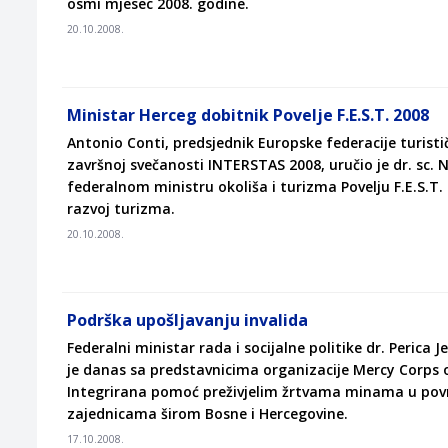
osmi mjesec 2008. godine.
20.10.2008.
Ministar Herceg dobitnik Povelje F.E.S.T. 2008
Antonio Conti, predsjednik Europske federacije turisti
završnoj svečanosti INTERSTAS 2008, uručio je dr. sc.
federalnom ministru okoliša i turizma Povelju F.E.S.T.
razvoj turizma.
20.10.2008.
Podrška upošljavanju invalida
Federalni ministar rada i socijalne politike dr. Perica 
je danas sa predstavnicima organizacije Mercy Corps o 
Integrirana pomoć preživjelim žrtvama minama u pov
zajednicama širom Bosne i Hercegovine.
17.10.2008.