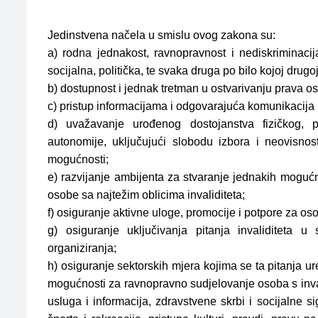
Jedinstvena načela u smislu ovog zakona su:
a) rodna jednakost, ravnopravnost i nediskriminacij
socijalna, politička, te svaka druga po bilo kojoj drugo
b) dostupnost i jednak tretman u ostvarivanju prava o
c) pristup informacijama i odgovarajuća komunikacija k
d) uvažavanje urođenog dostojanstva fizičkog, p
autonomije, uključujući slobodu izbora i neovisnost
mogućnosti;
e) razvijanje ambijenta za stvaranje jednakih moguć
osobe sa najtežim oblicima invaliditeta;
f) osiguranje aktivne uloge, promocije i potpore za os
g) osiguranje uključivanja pitanja invaliditeta
organiziranja;
h) osiguranje sektorskih mjera kojima se ta pitanja 
mogućnosti za ravnopravno sudjelovanje osoba s inval
usluga i informacija, zdravstvene skrbi i socijalne s