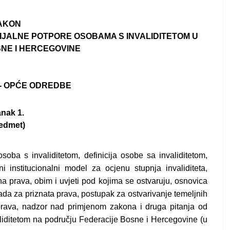
AKON
RIJALNE POTPORE OSOBAMA S INVALIDITETOM U
SNE I HERCEGOVINE
 - OPĆE ODREDBE
nak 1.
edmet)
soba s invaliditetom, definicija osobe sa invaliditetom,
eni institucionalni model za ocjenu stupnja invaliditeta,
na prava, obim i uvjeti pod kojima se ostvaruju, osnovica
nada za priznata prava, postupak za ostvarivanje temeljnih
ih prava, nadzor nad primjenom zakona i druga pitanja od
aliditetom na području Federacije Bosne i Hercegovine (u