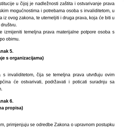
tucije u čijoj je nadležnosti zaštita i ostvarivanje prava
jskim mogućnostima i potrebama osoba s invaliditetom, u
z ovog zakona, te utemeljiti i druga prava, koja će biti u
 društvu.
e izmijeniti temeljna prava materijalne potpore osoba s
i po obimu.
nak 5.
je s organizacijama)
a s invaliditetom, čija se temeljna prava utvrđuju ovim
ćina će ostvarivati, podržavati i poticati suradnju sa
m.
nak 6.
na propisa)
nom, primjenjuju se odredbe Zakona o upravnom postupku