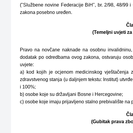
("Službene novine Federacije BiH", br. 2/98, 48/99 i
zakona posebno uređen.
Čla
(Temeljni uvjeti z
Pravo na novčane naknade na osobnu invalidninu, 
dodatak po odredbama ovog zakona, ostvaruju osobe 
uvjete:
a) kod kojih je ocjenom medicinskog vještačenja z
zdravstvenog stanja (u daljnjem tekstu: Institut) utv
i 100%;
b) osobe koje su državljani Bosne i Hercegovine;
c) osobe koje imaju prijavljeno stalno prebivalište na
Čla
(Gubitak prava zbo