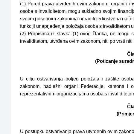
(1) Pored prava utvrđenih ovim zakonom, organi i insti
osoba s invaliditetom, mogu sukladno svojim financi
svojim posebnim zakonima ugraditi jedinstvena načela i
funkciji unaprjeđenja položaja osoba s invaliditetom u
(2) Propisima iz stavka (1) ovog članka, ne mogu s
invaliditetom, utvrđena ovim zakonom, niti po vrsti nit
Čla
(Poticanje suradn
U cilju ostvarivanja boljeg položaja i zaštite osob
zakonom, nadležni organi Federacije, kantona i op
reprezentativnim organizacijama osoba s invaliditeto
Čla
(Primje
U postupku ostvarivanja prava utvrđenih ovim zako