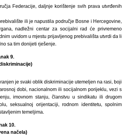
ručja Federacije, daljnje korištenje svih prava utvrđenih
prebivalište ili je napustila područje Bosne i Hercegovine,
organa, nadležni centar za socijalni rad će privremeno
nim uvidom u mjestu prijavljenog prebivališta utvrdi da li
no sa tim donijeti rješenje.
nak 9.
diskriminacije)
njen je svaki oblik diskriminacije utemeljen na rasi, boji
 starosnoj dobi, nacionalnom ili socijalnom porijeklu, vezi s
enju, imovnom stanju, članstvu u sindikatu ili drugom
u, seksualnoj orijentaciji, rodnom identitetu, spolnim
ostavljenim temeljima.
nak 10.
vena načela)