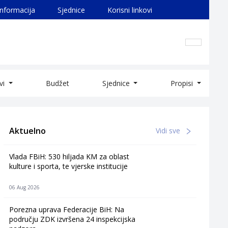
informacija
Sjednice
Korisni linkovi
ivi
Budžet
Sjednice
Propisi
Aktuelno
Vidi sve
Vlada FBiH: 530 hiljada KM za oblast
kulture i sporta, te vjerske institucije
06 Aug 2026
Porezna uprava Federacije BiH: Na
području ZDK izvršena 24 inspekcijska