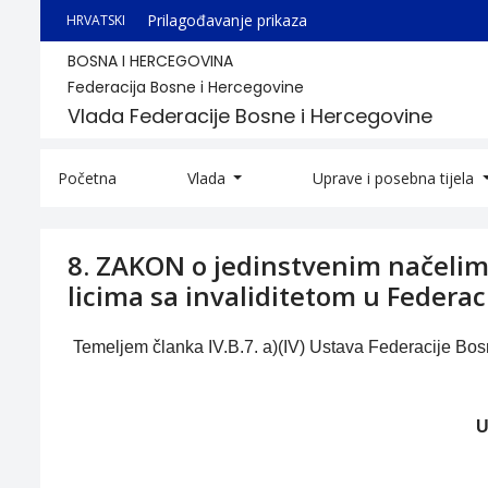
Prilagođavanje prikaza
HRVATSKI
BOSNA I HERCEGOVINA
Federacija Bosne i Hercegovine
Vlada Federacije Bosne i Hercegovine
Početna
Vlada
Uprave i posebna tijela
8. ZAKON o jedinstvenim načelim
licima sa invaliditetom u Federac
Temeljem članka IV.B.7. a)(IV) Ustava Federacije Bo
U