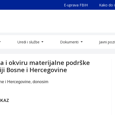
E-uprava FBIH
Kako do 
Uredi i službe
Dokumenti
Javni poz
a i okviru materijalne podrške
iji Bosne i Hercegovine
sne i Hercegovine, donosim
KAZ