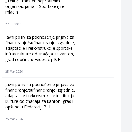
„Tekući transferi neprofitnim
organizacijama – Sportske igre
mladih“
27 Jul 2026
Javni poziv za podnošenje prijava za
financiranje/sufinanciranje izgradnje,
adaptacije i rekonstrukcije športske
infrastrukture od značaja za kanton,
grad i općine u Federaciji BiH
25 Mar 2026
Javni poziv za podnošenje prijava za
financiranje/sufinanciranje izgradnje,
adaptacije i rekonstrukcije institucija
kulture od značaja za kanton, grad i
opštine u Federaciji BiH
25 Mar 2026