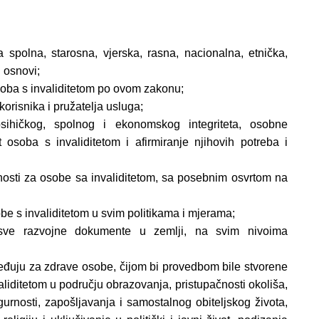
a spolna, starosna, vjerska, rasna, nacionalna, etnička,
j osnovi;
soba s invaliditetom po ovom zakonu;
orisnika i pružatelja usluga;
sihičkog, spolnog i ekonomskog integriteta, osobne
 osoba s invaliditetom i afirmiranje njihovih potreba i
nosti za osobe sa invaliditetom, sa posebnim osvrtom na
obe s invaliditetom u svim politikama i mjerama;
 u sve razvojne dokumente u zemlji, na svim nivoima
uređuju za zdrave osobe, čijom bi provedbom bile stvorene
iditetom u području obrazovanja, pristupačnosti okoliša,
igurnosti, zapošljavanja i samostalnog obiteljskog života,