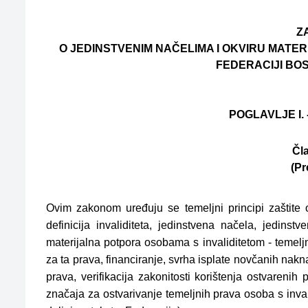
Z
O JEDINSTVENIM NAČELIMA I OKVIRU MATE
FEDERACIJI BO
POGLAVLJE I.
Čla
(Pr
Ovim zakonom uređuju se temeljni principi zaštite o
definicija invaliditeta, jedinstvena načela, jedinstv
materijalna potpora osobama s invaliditetom - temelj
za ta prava, financiranje, svrha isplate novčanih nak
prava, verifikacija zakonitosti korištenja ostvaren
značaja za ostvarivanje temeljnih prava osoba s inv