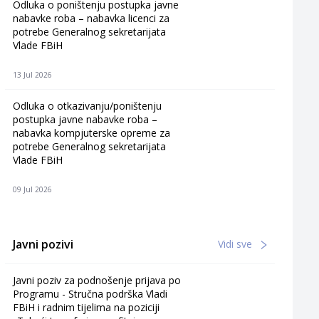
Odluka o poništenju postupka javne
nabavke roba – nabavka licenci za
potrebe Generalnog sekretarijata
Vlade FBiH
13 Jul 2026
Odluka o otkazivanju/poništenju
postupka javne nabavke roba –
nabavka kompjuterske opreme za
potrebe Generalnog sekretarijata
Vlade FBiH
09 Jul 2026
Javni pozivi
Vidi sve
Javni poziv za podnošenje prijava po
Programu - Stručna podrška Vladi
FBiH i radnim tijelima na poziciji