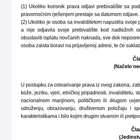
(1) Ukoliko korisnik prava odjavi prebivalište sa pod
pravomoćnim rješenjem prestaje sa datumom odjave.
(2) Ukoliko je osoba sa invaliditetom napustila svoje 
a nije odjavila svoje prebivalište kod nadležnih 
obustaviti isplatu novčanih naknada, sve dok neposred
osoba zaista boravi na prijavljenoj adresi, te će suklad
Čla
(Načelo ne
U postupku za ostvarivanje prava iz ovog zakona, zabra
kože, jeziku, vjeri, etničkoj pripadnosti, invaliditetu,
nacionalnom manjinom, političkom ili drugom uvjer
udruženju, obrazovanju, društvenom položaju i spol
karakteristikama i bilo kojim drugim stvarnim ili pretp
Čla
(Jedinst