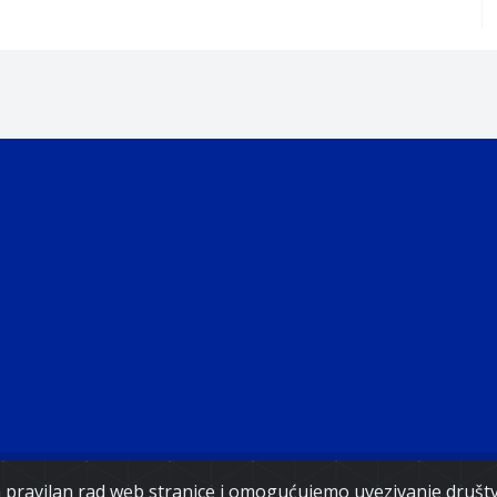
Copyright 2021. Vlada Federacije Bosne i Hercegovine
za pravilan rad web stranice i omogućujemo uvezivanje druš