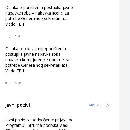
Odluka o poništenju postupka javne
nabavke roba – nabavka licenci za
potrebe Generalnog sekretarijata
Vlade FBiH
13 Jul 2026
Odluka o otkazivanju/poništenju
postupka javne nabavke roba –
nabavka kompjuterske opreme za
potrebe Generalnog sekretarijata
Vlade FBiH
09 Jul 2026
Javni pozivi
Vidi sve
Javni poziv za podnošenje prijava po
Programu - Stručna podrška Vladi