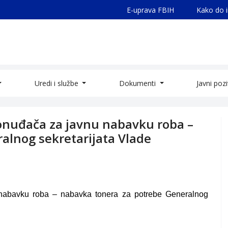
E-uprava FBIH
Kako do 
Uredi i službe
Dokumenti
Javni poz
ponuđača za javnu nabavku roba –
alnog sekretarijata Vlade
 nabavku roba – nabavka tonera za potrebe Generalnog