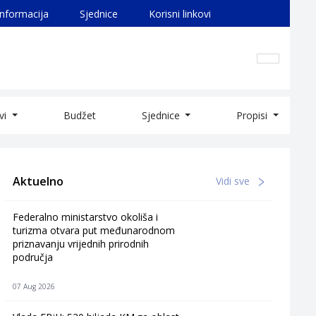
informacija
Sjednice
Korisni linkovi
ivi
Budžet
Sjednice
Propisi
Aktuelno
Vidi sve
Federalno ministarstvo okoliša i
turizma otvara put međunarodnom
priznavanju vrijednih prirodnih
područja
07 Aug 2026