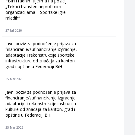
FBiH i radnim tijelima na poziciji
„Tekući transferi neprofitnim
organizacijama – Sportske igre
mladih“
27 Jul 2026
Javni poziv za podnošenje prijava za
financiranje/sufinanciranje izgradnje,
adaptacije i rekonstrukcije športske
infrastrukture od značaja za kanton,
grad i općine u Federaciji BiH
25 Mar 2026
Javni poziv za podnošenje prijava za
financiranje/sufinanciranje izgradnje,
adaptacije i rekonstrukcije institucija
kulture od značaja za kanton, grad i
opštine u Federaciji BiH
25 Mar 2026