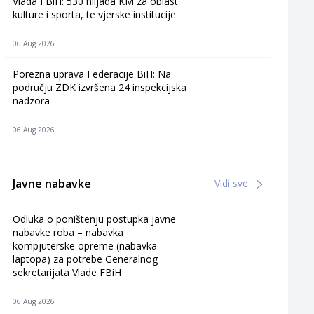
Vlada FBiH: 530 hiljada KM za oblast
kulture i sporta, te vjerske institucije
06 Aug 2026
Porezna uprava Federacije BiH: Na
području ZDK izvršena 24 inspekcijska
nadzora
06 Aug 2026
Javne nabavke
Vidi sve
Odluka o poništenju postupka javne
nabavke roba – nabavka
kompjuterske opreme (nabavka
laptopa) za potrebe Generalnog
sekretarijata Vlade FBiH
06 Aug 2026