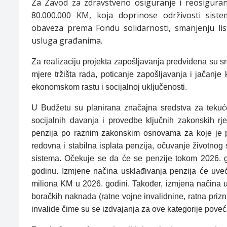
Za Zavod za zdravstveno osiguranje i reosiguran
80.000.000 KM, koja doprinose održivosti sist
obaveza prema Fondu solidarnosti, smanjenju lis
usluga građanima.
Za realizaciju projekta zapošljavanja predviđena su 
mjere tržišta rada, poticanje zapošljavanja i jačan
ekonomskom rastu i socijalnoj uključenosti.
U Budžetu su planirana značajna sredstva za tekuće 
socijalnih davanja i provedbe ključnih zakonskih rj
penzija po raznim zakonskim osnovama za koje je p
redovna i stabilna isplata penzija, očuvanje životno
sistema. Očekuje se da će se penzije tokom 2026. 
godinu. Izmjene načina usklađivanja penzija će uve
miliona KM u 2026. godini. Također, izmjena načina u
boračkih naknada (ratne vojne invalidnine, ratna priz
invalide čime su se izdvajanja za ove kategorije pove