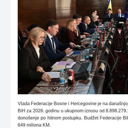
Vlada Federacije Bosne i Hercegovine je na današnjoj 
BiH za 2026. godinu u ukupnom iznosu od 8.898.279.1
donošenje po hitnom postupku. Budžet Federacije Bi
649 miliona KM.