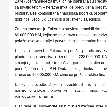
Za tekuće transfere za invalidnine planirana su sredst
sa invaliditetom – neratne invalide predviđena sred
osigurava se kontinuirana finansijska podrška osobama
doprinosi većoj uključenosti u društvenu zajednicu.
Za implementaciju Zakona o pravima demobiliziranih b
80.000.000 KM, kojim se osigurava nastavak ostvariv
položaj ove kategorije i potvrđuje institucionalna briga 
U okviru provedbe Zakona o podršci porodicama sa
planirana su sredstva u iznosu od 228.000.000 KM, 
smanjenje rizika od siromaštva porodica s djecom 
području Federacije BiH. Dodatno, za jednokratnu no
iznosu od 16.000.000 KM, čime se pruža direktna finans
U okviru provedbe Zakona o zaštiti od nasilja u po
namijenjena jačanju preventivnih i zaštitnih mjera, ka
pomoć žrtvama nasilja.
Planirane su subvencije javnim preduzećima koje su