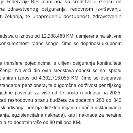
je Federacije BiH planirana su sredstva u iznosu od
ema zdravstvenog osiguranja, redovnom izvršavanju
ti čekanja, te unapređenju dostupnosti zdravstvenih
sredstva u iznosu od 12.288.480 KM, usmjerena na aktivne
je konkurentnosti radne snage, čime se doprinosi ukupnom
transfere pojedincima, s ciljem osiguranja kontinuiteta
ešenja. Najveći dio ovih sredstava odnosi se na isplatu
laniran iznos od 4.302.716.055 KM, čime se osigurava
g standarda penzionera, te dugoročna održivost penzijskog
godine povećati za više od 17 posto u odnosu na 2025.
ćati rashodovnu stranu budžeta za dodatnih 280 do 340
sklađivanja penzija direktno mijanja i način usklađivanja
nanja, egzistencijalna naknada), kao i naknada za neratne
ćala za dodatnih više od 80 miliona KM.