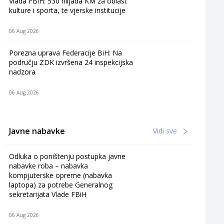
Vlada FBiH: 530 hiljada KM za oblast
kulture i sporta, te vjerske institucije
06 Aug 2026
Porezna uprava Federacije BiH: Na
području ZDK izvršena 24 inspekcijska
nadzora
06 Aug 2026
Javne nabavke
Vidi sve
Odluka o poništenju postupka javne
nabavke roba – nabavka
kompjuterske opreme (nabavka
laptopa) za potrebe Generalnog
sekretarijata Vlade FBiH
06 Aug 2026