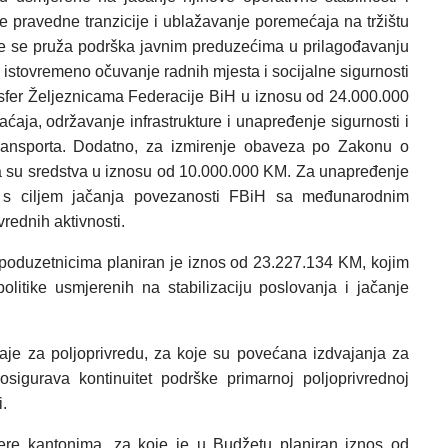
 pravedne tranzicije i ublažavanje poremećaja na tržištu
me se pruža podrška javnim preduzećima u prilagođavanju
istovremeno očuvanje radnih mjesta i socijalne sigurnosti
nsfer Željeznicama Federacije BiH u iznosu od 24.000.000
ćaja, održavanje infrastrukture i unapređenje sigurnosti i
transporta. Dodatno, za izmirenje obaveza po Zakonu o
ana su sredstva u iznosu od 10.000.000 KM. Za unapređenje
 s ciljem jačanja povezanosti FBiH sa međunarodnim
vrednih aktivnosti.
 poduzetnicima planiran je iznos od 23.227.134 KM, kojim
litike usmjerenih na stabilizaciju poslovanja i jačanje
caje za poljoprivredu, za koje su povećana izdvajanja za
gurava kontinuitet podrške primarnoj poljoprivrednoj
.
fere kantonima, za koje je u Budžetu planiran iznos od