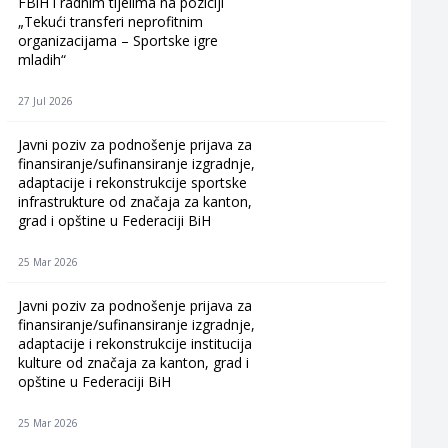
FBiH i radnim tijelima na poziciji
„Tekući transferi neprofitnim
organizacijama – Sportske igre
mladih“
27 Jul 2026
Javni poziv za podnošenje prijava za
finansiranje/sufinansiranje izgradnje,
adaptacije i rekonstrukcije sportske
infrastrukture od značaja za kanton,
grad i opštine u Federaciji BiH
25 Mar 2026
Javni poziv za podnošenje prijava za
finansiranje/sufinansiranje izgradnje,
adaptacije i rekonstrukcije institucija
kulture od značaja za kanton, grad i
opštine u Federaciji BiH
25 Mar 2026