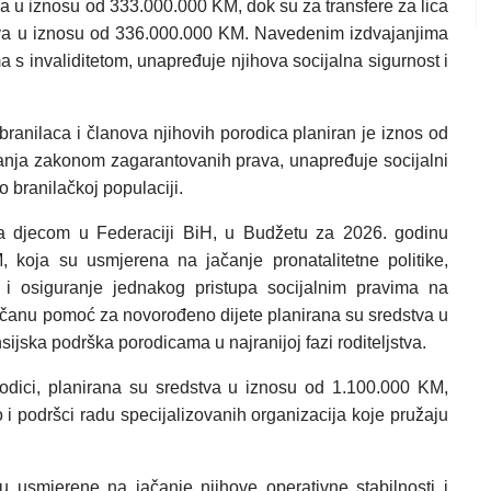
va u iznosu od 333.000.000 KM, dok su za transfere za lica
stva u iznosu od 336.000.000 KM. Navedenim izdvajanjima
 s invaliditetom, unapređuje njihova socijalna sigurnost i
ranilaca i članova njihovih porodica planiran je iznos od
anja zakonom zagarantovanih prava, unapređuje socijalni
o branilačkoj populaciji.
 djecom u Federaciji BiH, u Budžetu za 2026. godinu
koja su usmjerena na jačanje pronatalitetne politike,
i osiguranje jednakog pristupa socijalnim pravima na
včanu pomoć za novorođeno dijete planirana su sredstva u
ijska podrška porodicama u najranijoj fazi roditeljstva.
rodici, planirana su sredstva u iznosu od 1.100.000 KM,
o i podršci radu specijalizovanih organizacija koje pružaju
 usmjerene na jačanje njihove operativne stabilnosti i