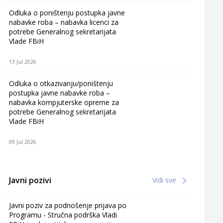
Odluka o poništenju postupka javne
nabavke roba – nabavka licenci za
potrebe Generalnog sekretarijata
Vlade FBiH
13 Jul 2026
Odluka o otkazivanju/poništenju
postupka javne nabavke roba –
nabavka kompjuterske opreme za
potrebe Generalnog sekretarijata
Vlade FBiH
09 Jul 2026
Javni pozivi
Vidi sve
Javni poziv za podnošenje prijava po
Programu - Stručna podrška Vladi