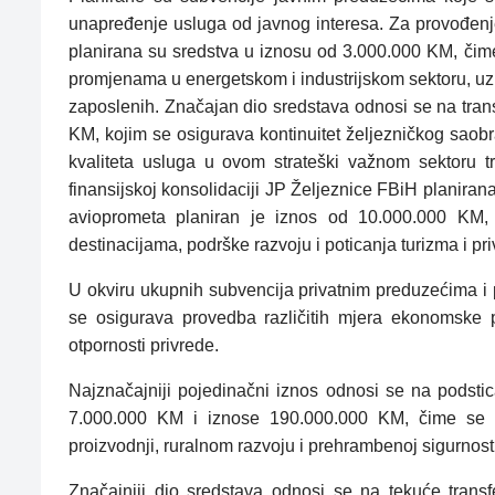
unapređenje usluga od javnog interesa. Za provođenje
planirana su sredstva u iznosu od 3.000.000 KM, či
promjenama u energetskom i industrijskom sektoru, uz 
zaposlenih. Značajan dio sredstava odnosi se na tra
KM, kojim se osigurava kontinuitet željezničkog saobra
kvaliteta usluga u ovom strateški važnom sektoru 
finansijskoj konsolidaciji JP Željeznice FBiH planir
avioprometa planiran je iznos od 10.000.000 KM,
destinacijama, podrške razvoju i poticanja turizma i pri
U okviru ukupnih subvencija privatnim preduzećima i
se osigurava provedba različitih mjera ekonomske po
otpornosti privrede.
Najznačajniji pojedinačni iznos odnosi se na podsti
7.000.000 KM i iznose 190.000.000 KM, čime se osi
proizvodnji, ruralnom razvoju i prehrambenoj sigurnosti
Značajniji dio sredstava odnosi se na tekuće trans