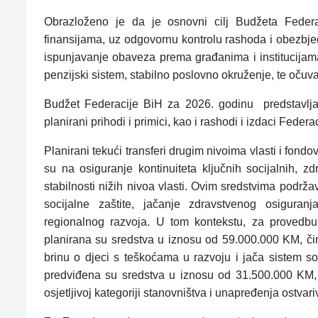
Obrazloženo je da je osnovni cilj Budžeta Federa
finansijama, uz odgovornu kontrolu rashoda i obezbjeđ
ispunjavanje obaveza prema građanima i institucijama
penzijski sistem, stabilno poslovno okruženje, te očuva
Budžet Federacije BiH za 2026. godinu
predstavlj
planirani prihodi i primici, kao i rashodi i izdaci Fed
Planirani tekući transferi drugim nivoima vlasti i fo
su na osiguranje kontinuiteta ključnih socijalnih, zd
stabilnosti nižih nivoa vlasti. Ovim sredstvima pod
socijalne zaštite, jačanje zdravstvenog osiguranj
regionalnog razvoja. U tom kontekstu, za provedbu
planirana su sredstva u iznosu od 59.000.000 KM, či
brinu o djeci s teškoćama u razvoju i jača sistem soc
predviđena su sredstva u iznosu od 31.500.000 KM, 
osjetljivoj kategoriji stanovništva i unapređenja ostv