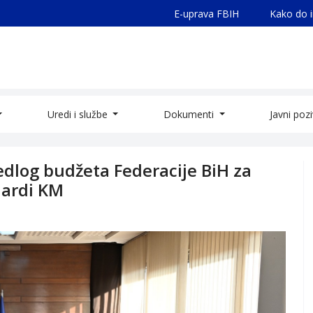
E-uprava FBIH
Kako do 
Uredi i službe
Dokumenti
Javni poz
jedlog budžeta Federacije BiH za
jardi KM