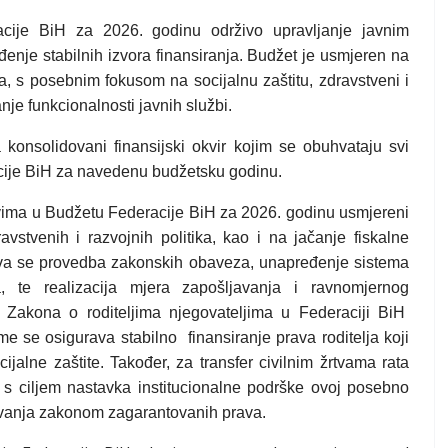
cije BiH za 2026. godinu održivo upravljanje javnim
enje stabilnih izvora finansiranja. Budžet je usmjeren na
, s posebnim fokusom na socijalnu zaštitu, zdravstveni i
nje funkcionalnosti javnih službi.
a konsolidovani finansijski okvir kojim se obuhvataju svi
eracije BiH za navedenu budžetsku godinu.
ndovima u Budžetu Federacije BiH za 2026. godinu usmjereni
ravstvenih i razvojnih politika, kao i na jačanje fiskalne
ržava se provedba zakonskih obaveza, unapređenje sistema
a, te realizacija mjera zapošljavanja i ravnomjernog
 Zakona o roditeljima njegovateljima u Federaciji BiH
me se osigurava stabilno
finansiranje prava roditelja koji
ijalne zaštite. Također, za transfer civilnim žrtvama rata
s ciljem nastavka institucionalne podrške ovoj posebno
arivanja zakonom zagarantovanih prava.