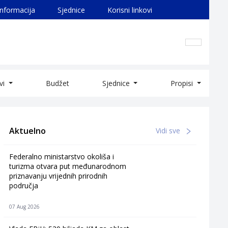
informacija
Sjednice
Korisni linkovi
ivi
Budžet
Sjednice
Propisi
Aktuelno
Vidi sve
Federalno ministarstvo okoliša i
turizma otvara put međunarodnom
priznavanju vrijednih prirodnih
područja
07 Aug 2026