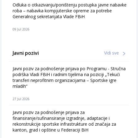
Odluka o otkazivanju/poništenju postupka javne nabavke
roba – nabavka kompjuterske opreme za potrebe
Generalnog sekretarijata Vlade FBiH
09 Jul 2026
Javni pozivi
Vidi sve
Javni poziv za podnošenje prijava po Programu - Stručna
podrška Vladi FBiH i radnim tijelima na poziciji „Tekući
transferi neprofitnim organizacijama – Sportske igre
mladih“
27 Jul 2026
Javni poziv za podnošenje prijava za
finansiranje/sufinansiranje izgradnje, adaptacije i
rekonstrukcije sportske infrastrukture od značaja za
kanton, grad i opštine u Federaciji BiH