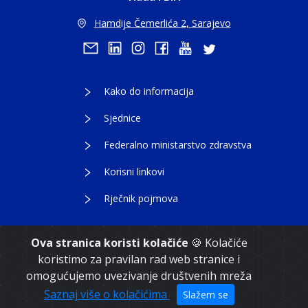
Hamdije Čemerlića 2, Sarajevo
Kako do informacija
Sjednice
Federalno ministarstvo zdravstva
Korisni linkovi
Rječnik pojmova
Ova stranica koristi kolačiće
🍪 Kolačiće
koristimo za pravilan rad web stranice i
Copyright 2021. Vlada Federacije Bosne i
omogućujemo uvezivanje društvenih mreža
Hercegovine
Saznaj više o kolačićima
Slažem se