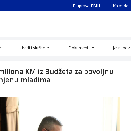
E-uprava FBIH
Kako do 
Uredi i službe
Dokumenti
Javni poz
 miliona KM iz Budžeta za povoljnu
enjenu mladima