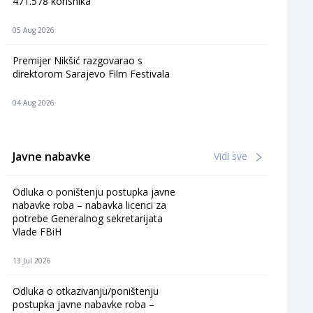
471.578 korisnika
05 Aug 2026
Premijer Nikšić razgovarao s
direktorom Sarajevo Film Festivala
04 Aug 2026
Javne nabavke
Vidi sve
Odluka o poništenju postupka javne
nabavke roba – nabavka licenci za
potrebe Generalnog sekretarijata
Vlade FBiH
13 Jul 2026
Odluka o otkazivanju/poništenju
postupka javne nabavke roba –