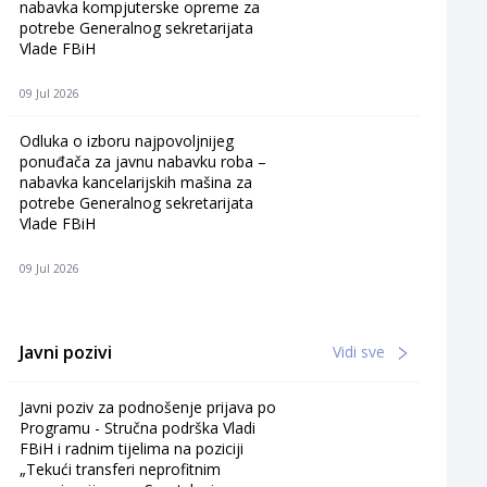
nabavka kompjuterske opreme za
potrebe Generalnog sekretarijata
Vlade FBiH
09 Jul 2026
Odluka o izboru najpovoljnijeg
ponuđača za javnu nabavku roba –
nabavka kancelarijskih mašina za
potrebe Generalnog sekretarijata
Vlade FBiH
09 Jul 2026
Javni pozivi
Vidi sve
Javni poziv za podnošenje prijava po
Programu - Stručna podrška Vladi
FBiH i radnim tijelima na poziciji
„Tekući transferi neprofitnim