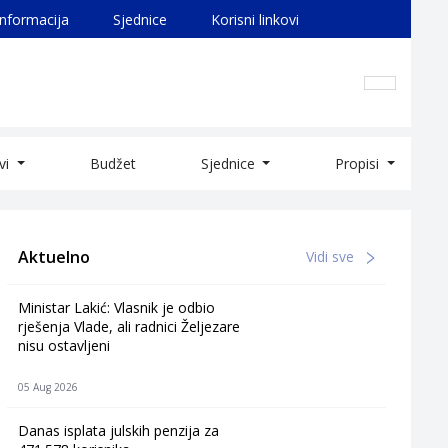
informacija
Sjednice
Korisni linkovi
ivi
Budžet
Sjednice
Propisi
Aktuelno
Vidi sve
Ministar Lakić: Vlasnik je odbio
rješenja Vlade, ali radnici Željezare
nisu ostavljeni
05 Aug 2026
Danas isplata julskih penzija za