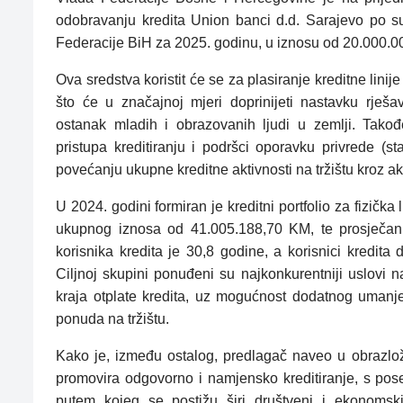
odobravanju kredita Union banci d.d. Sarajevo po s
Federacije BiH za 2025. godinu, u iznosu od 20.000.
Ova sredstva koristit će se za plasiranje kreditne lin
što će u značajnoj mjeri doprinijeti nastavku rješav
ostanak mladih i obrazovanih ljudi u zemlji. Takođ
pristupa kreditiranju i podršci oporavku privrede (
povećanju ukupne kreditne aktivnosti na tržištu kroz a
U 2024. godini formiran je kreditni portfolio za fizička
ukupnog iznosa od 41.005.188,70 KM, te prosječan
korisnika kredita je 30,8 godine, a korisnici kredita
Ciljnoj skupini ponuđeni su najkonkurentniji uslovi 
kraja otplate kredita, uz mogućnost dodatnog umanj
ponuda na tržištu.
Kako je, između ostalog, predlagač naveo u obrazlož
promovira odgovorno i namjensko kreditiranje, s p
putem kojeg se postižu širi društveni i ekonomski 