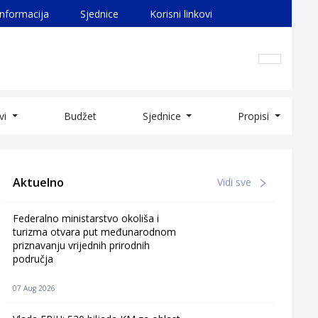
informacija
Sjednice
Korisni linkovi
ivi
Budžet
Sjednice
Propisi
Aktuelno
Vidi sve
Federalno ministarstvo okoliša i
turizma otvara put međunarodnom
priznavanju vrijednih prirodnih
područja
07 Aug 2026