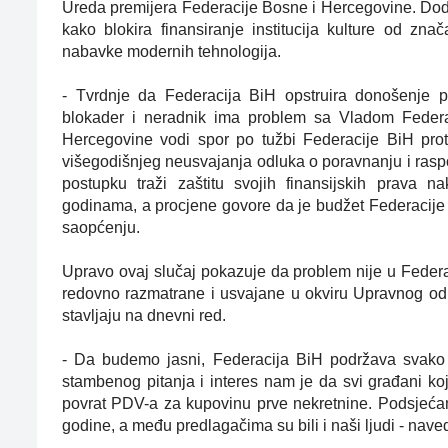
Ureda premijera Federacije Bosne i Hercegovine. Dodaj
kako blokira finansiranje institucija kulture od zn
nabavke modernih tehnologija.
- Tvrdnje da Federacija BiH opstruira donošenje pr
blokader i neradnik ima problem sa Vladom Feder
Hercegovine vodi spor po tužbi Federacije BiH pr
višegodišnjeg neusvajanja odluka o poravnanju i raspo
postupku traži zaštitu svojih finansijskih prava
godinama, a procjene govore da je budžet Federacije
saopćenju.
Upravo ovaj slučaj pokazuje da problem nije u Federac
redovno razmatrane i usvajane u okviru Upravnog od
stavljaju na dnevni red.
- Da budemo jasni, Federacija BiH podržava svako 
stambenog pitanja i interes nam je da svi građani ko
povrat PDV-a za kupovinu prve nekretnine. Podsjeća
godine, a među predlagačima su bili i naši ljudi - nave