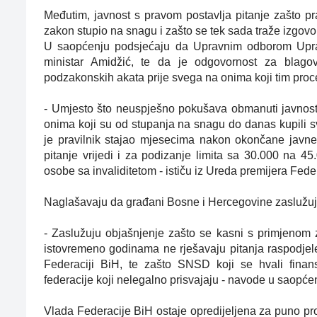
Međutim, javnost s pravom postavlja pitanje zašto pr
zakon stupio na snagu i zašto se tek sada traže izgovo
U saopćenju podsjećaju da Upravnim odborom Uprav
ministar Amidžić, te da je odgovornost za blago
podzakonskih akata prije svega na onima koji tim proc
- Umjesto što neuspješno pokušava obmanuti javnost
onima koji su od stupanja na snagu do danas kupili s
je pravilnik stajao mjesecima nakon okončane javne 
pitanje vrijedi i za podizanje limita sa 30.000 na 
osobe sa invaliditetom - ističu iz Ureda premijera Fede
Naglašavaju da građani Bosne i Hercegovine zaslužuju
- Zaslužuju objašnjenje zašto se kasni s primjenom
istovremeno godinama ne rješavaju pitanja raspodjele
Federaciji BiH, te zašto SNSD koji se hvali finan
federacije koji nelegalno prisvajaju - navode u saopć
Vlada Federacije BiH ostaje opredijeljena za puno pr