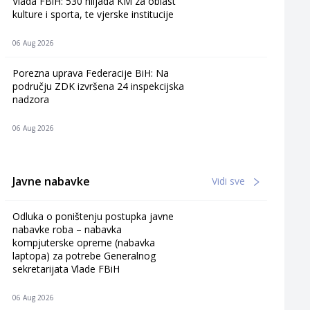
Vlada FBiH: 530 hiljada KM za oblast
kulture i sporta, te vjerske institucije
06 Aug 2026
Porezna uprava Federacije BiH: Na
području ZDK izvršena 24 inspekcijska
nadzora
06 Aug 2026
Javne nabavke
Vidi sve
Odluka o poništenju postupka javne
nabavke roba – nabavka
kompjuterske opreme (nabavka
laptopa) za potrebe Generalnog
sekretarijata Vlade FBiH
06 Aug 2026