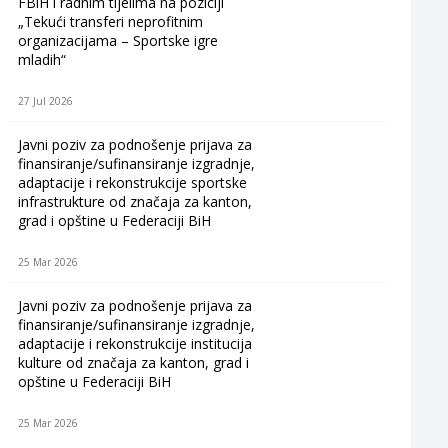
FBiH i radnim tijelima na poziciji
„Tekući transferi neprofitnim
organizacijama – Sportske igre
mladih“
27 Jul 2026
Javni poziv za podnošenje prijava za
finansiranje/sufinansiranje izgradnje,
adaptacije i rekonstrukcije sportske
infrastrukture od značaja za kanton,
grad i opštine u Federaciji BiH
25 Mar 2026
Javni poziv za podnošenje prijava za
finansiranje/sufinansiranje izgradnje,
adaptacije i rekonstrukcije institucija
kulture od značaja za kanton, grad i
opštine u Federaciji BiH
25 Mar 2026