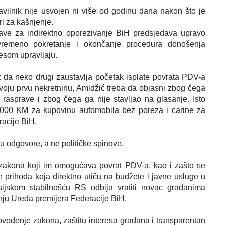
avilnik nije usvojen ni više od godinu dana nakon što je
ri za kašnjenje.
e za indirektno oporezivanje BiH predsjedava upravo
vremeno pokretanje i okončanje procedura donošenja
esom upravljaju.
 da neko drugi zaustavlja početak isplate povrata PDV-a
voju prvu nekretninu, Amidžić treba da objasni zbog čega
rasprave i zbog čega ga nije stavljao na glasanje. Isto
45.000 KM za kupovinu automobila bez poreza i carine za
racije BiH.
 odgovore, a ne političke spinove.
 zakona koji im omogućava povrat PDV-a, kao i zašto se
 prihoda koja direktno utiču na budžete i javne usluge u
sijskom stabilnošću RS odbija vratiti novac građanima
enju Ureda premijera Federacije BiH.
ovođenje zakona, zaštitu interesa građana i transparentan