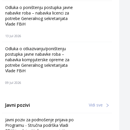
Odluka o poništenju postupka javne
nabavke roba – nabavka licenci za
potrebe Generalnog sekretarijata
Vlade FBiH
13 Jul 2026
Odluka o otkazivanju/poništenju
postupka javne nabavke roba –
nabavka kompjuterske opreme za
potrebe Generalnog sekretarijata
Vlade FBiH
09 Jul 2026
Javni pozivi
Vidi sve
Javni poziv za podnošenje prijava po
Programu - Stručna podrška Vladi