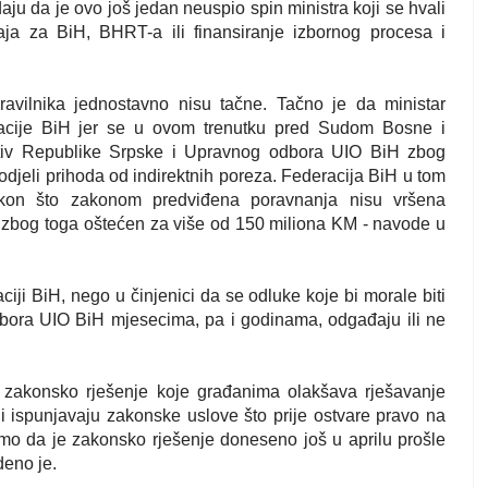
u da je ovo još jedan neuspio spin ministra koji se hvali
ačaja za BiH, BHRT-a ili finansiranje izbornog procesa i
avilnika jednostavno nisu tačne. Tačno je da ministar
acije BiH jer se u ovom trenutku pred Sudom Bosne i
otiv Republike Srpske i Upravnog odbora UIO BiH zbog
djeli prihoda od indirektnih poreza. Federacija BiH u tom
 nakon što zakonom predviđena poravnanja nisu vršena
 zbog toga oštećen za više od 150 miliona KM - navode u
iji BiH, nego u činjenici da se odluke koje bi morale biti
bora UIO BiH mjesecima, pa i godinama, odgađaju ili ne
zakonsko rješenje koje građanima olakšava rješavanje
ji ispunjavaju zakonske uslove što prije ostvare pravo na
mo da je zakonsko rješenje doneseno još u aprilu prošle
deno je.