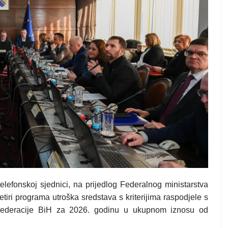
lefonskoj sjednici, na prijedlog Federalnog ministarstva
četiri programa utroška sredstava s kriterijima raspodjele s
m Federacije BiH za 2026. godinu u ukupnom iznosu od