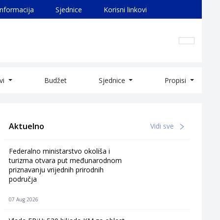
informacija
Sjednice
Korisni linkovi
ivi
Budžet
Sjednice
Propisi
Aktuelno
Vidi sve
Federalno ministarstvo okoliša i
turizma otvara put međunarodnom
priznavanju vrijednih prirodnih
područja
07 Aug 2026