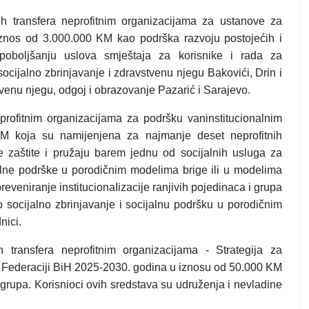
h transfera neprofitnim organizacijama za ustanove za
iznos od 3.000.000 KM kao podrška razvoju postojećih i
 poboljšanju uslova smještaja za korisnike i rada za
ocijalno zbrinjavanje i zdravstvenu njegu Bakovići, Drin i
tvenu njegu, odgoj i obrazovanje Pazarić i Sarajevo.
profitnim organizacijama za podršku vaninstitucionalnim
KM koja su namijenjena za najmanje deset neprofitnih
je zaštite i pružaju barem jednu od socijalnih usluga za
alne podrške u porodičnim modelima brige ili u modelima
eveniranje institucionaIizacije ranjivih pojedinaca i grupa
hovo socijalno zbrinjavanje i socijalnu podršku u porodičnim
nici.
transfera neprofitnim organizacijama - Strategija za
u Federaciji BiH 2025-2030. godina u iznosu od 50.000 KM
 grupa. Korisnioci ovih sredstava su udruženja i nevladine