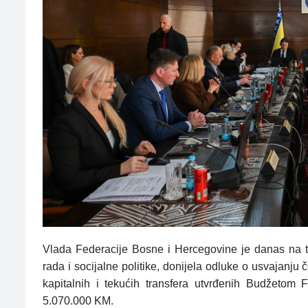
Vlada Federacije Bosne i Hercegovine je danas na te
rada i socijalne politike, donijela odluke o usvajanju 
kapitalnih i tekućih transfera utvrđenih Budžeto
5.070.000 KM.