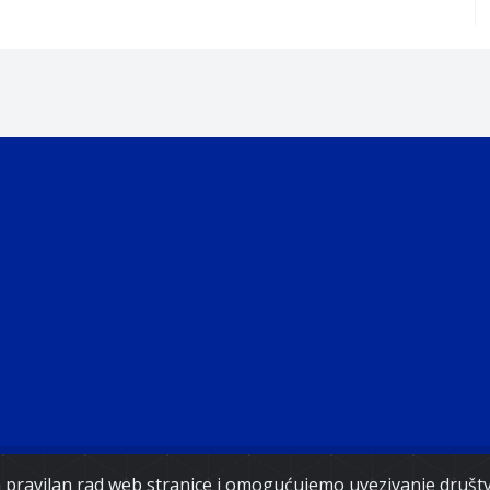
Copyright 2021. Vlada Federacije Bosne i Hercegovine
za pravilan rad web stranice i omogućujemo uvezivanje druš