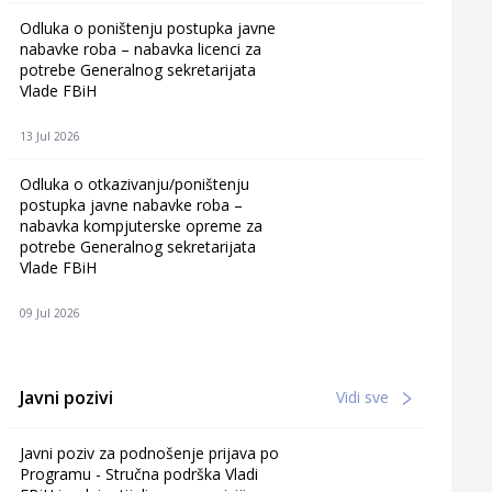
Odluka o poništenju postupka javne
nabavke roba – nabavka licenci za
potrebe Generalnog sekretarijata
Vlade FBiH
13 Jul 2026
Odluka o otkazivanju/poništenju
postupka javne nabavke roba –
nabavka kompjuterske opreme za
potrebe Generalnog sekretarijata
Vlade FBiH
09 Jul 2026
Javni pozivi
Vidi sve
Javni poziv za podnošenje prijava po
Programu - Stručna podrška Vladi