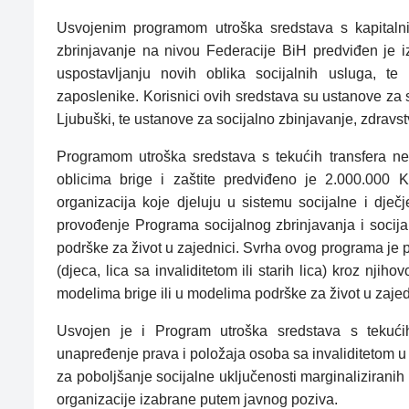
Usvojenim programom utroška sredstava s kapitalni
zbrinjavanje na nivou Federacije BiH predviđen je 
uspostavljanju novih oblika socijalnih usluga, te
zaposlenike. Korisnici ovih sredstava su ustanove za s
Ljubuški, te ustanove za socijalno zbinjavanje, zdravs
Programom utroška sredstava s tekućih transfera ne
oblicima brige i zaštite predviđeno je 2.000.000 
organizacija koje djeluju u sistemu socijalne i dječ
provođenje Programa socijalnog zbrinjavanja i socij
podrške za život u zajednici. Svrha ovog programa je pr
(djeca, lica sa invaliditetom ili starih lica) kroz nji
modelima brige ili u modelima podrške za život u zajed
Usvojen je i Program utroška sredstava s tekućih 
unapređenje prava i položaja osoba sa invaliditetom 
za poboljšanje socijalne uključenosti marginaliziranih
organizacije izabrane putem javnog poziva.