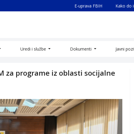
E-uprava FBIH
Kako do 
Uredi i službe
Dokumenti
Javni poz
M za programe iz oblasti socijalne