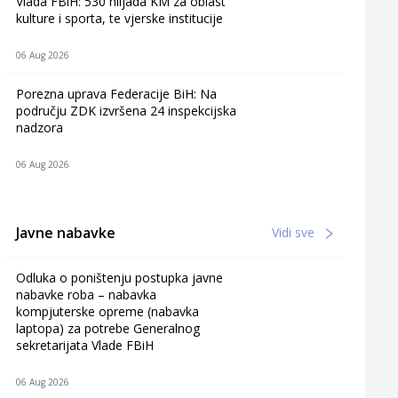
Vlada FBiH: 530 hiljada KM za oblast
kulture i sporta, te vjerske institucije
06 Aug 2026
Porezna uprava Federacije BiH: Na
području ZDK izvršena 24 inspekcijska
nadzora
06 Aug 2026
Javne nabavke
Vidi sve
Odluka o poništenju postupka javne
nabavke roba – nabavka
kompjuterske opreme (nabavka
laptopa) za potrebe Generalnog
sekretarijata Vlade FBiH
06 Aug 2026