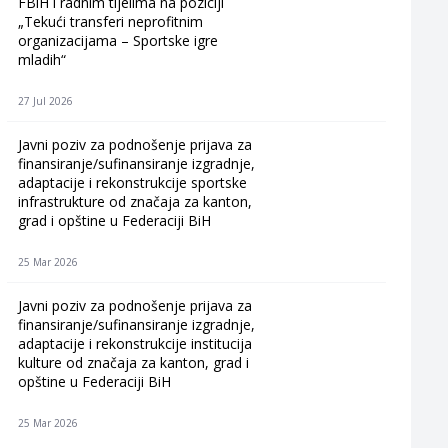
FBiH i radnim tijelima na poziciji
„Tekući transferi neprofitnim
organizacijama – Sportske igre
mladih“
27 Jul 2026
Javni poziv za podnošenje prijava za
finansiranje/sufinansiranje izgradnje,
adaptacije i rekonstrukcije sportske
infrastrukture od značaja za kanton,
grad i opštine u Federaciji BiH
25 Mar 2026
Javni poziv za podnošenje prijava za
finansiranje/sufinansiranje izgradnje,
adaptacije i rekonstrukcije institucija
kulture od značaja za kanton, grad i
opštine u Federaciji BiH
25 Mar 2026