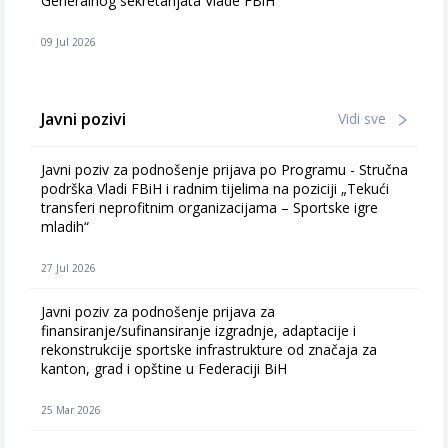
Generalnog sekretarijata Vlade FBiH
09 Jul 2026
Javni pozivi
Vidi sve
Javni poziv za podnošenje prijava po Programu - Stručna
podrška Vladi FBiH i radnim tijelima na poziciji „Tekući
transferi neprofitnim organizacijama – Sportske igre
mladih“
27 Jul 2026
Javni poziv za podnošenje prijava za
finansiranje/sufinansiranje izgradnje, adaptacije i
rekonstrukcije sportske infrastrukture od značaja za
kanton, grad i opštine u Federaciji BiH
25 Mar 2026