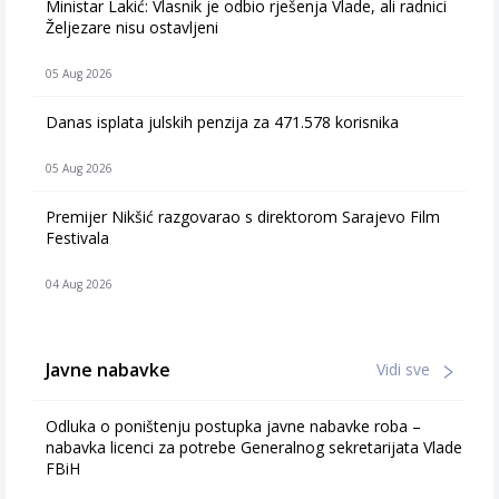
Ministar Lakić: Vlasnik je odbio rješenja Vlade, ali radnici
Željezare nisu ostavljeni
05 Aug 2026
Danas isplata julskih penzija za 471.578 korisnika
05 Aug 2026
Premijer Nikšić razgovarao s direktorom Sarajevo Film
Festivala
04 Aug 2026
Javne nabavke
Vidi sve
Odluka o poništenju postupka javne nabavke roba –
nabavka licenci za potrebe Generalnog sekretarijata Vlade
FBiH