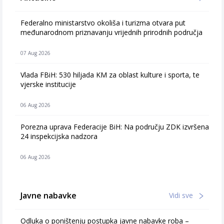
Federalno ministarstvo okoliša i turizma otvara put
međunarodnom priznavanju vrijednih prirodnih područja
07 Aug 2026
Vlada FBiH: 530 hiljada KM za oblast kulture i sporta, te
vjerske institucije
06 Aug 2026
Porezna uprava Federacije BiH: Na području ZDK izvršena
24 inspekcijska nadzora
06 Aug 2026
Javne nabavke
Vidi sve
Odluka o poništenju postupka javne nabavke roba –