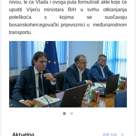
nivou, te će Vlada i ovoga puta formulirati akte koje će
uputiti Vijeću ministara BiH u svrhu otklanjanja
poteškoća s kojima se suočavaju
bosanskohercegovački prijevoznici u
međunarodnom
transportu.
Aktuelno
Vidi sve