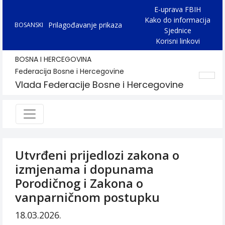
E-uprava FBIH
Kako do informacija
Prilagođavanje prikaza
BOSANSKI
Sjednice
Korisni linkovi
BOSNA I HERCEGOVINA
Federacija Bosne i Hercegovine
Vlada Federacije Bosne i Hercegovine
Utvrđeni prijedlozi zakona o
izmjenama i dopunama
Porodičnog i Zakona o
vanparničnom postupku
18.03.2026.