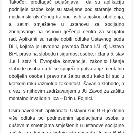
Također, predlagač pojašnjava
da su aplikaciju
podnijele osobe koje su stavljene pod staranje zbog
medicinski utvrđenog trajnog psihijatrijskog oboljenja,
a zatim smještene u ustanovu za socijalno
zbrinjavanje na osnovu rješenja centra za socijalni
rad. Aplikanti su ranije dobili odluke Ustavnog suda
BiH, kojima je utvrđena povreda člana II/3. d) Ustava
BiH, pravo na slobodu i sigurnost osobe, i člana 5. stav
1.e i stav 4. Evropske konvencije, zakonito lišenje
slobode osoba da bi se spriječilo pritvaranje mentalno
oboljelih osoba i pravo na žalbu sudu kako bi sud u
kratkom roku razmotrio zakonitost lišavanja slobode, a
u vezi s njihovim zadržavanjem u JU Zavod za zaštitu
mentalno invalidnih lica – Drin u Fojnici.
Osim navedenih aplikanata, Ustavni sud BiH je donio
više odluka po podnesenim apelacijama osoba s
duševnim smetnjama smještenih u ustanove socijalne
zaštite, a u kojima utvrđuju iste povrede Ustava BiH i