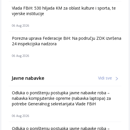
Vlada FBiH: 530 hiljada KM za oblast kulture i sporta, te
vjerske institucije
06 Aug 2026
Porezna uprava Federacije BiH: Na području ZDK izvršena
24 inspekcijska nadzora
06 Aug 2026
Javne nabavke
Vidi sve
Odluka o poništenju postupka javne nabavke roba –
nabavka kompjuterske opreme (nabavka laptopa) za
potrebe Generalnog sekretarijata Vlade FBiH
06 Aug 2026
Odluka o poništenju postupka javne nabavke roba –