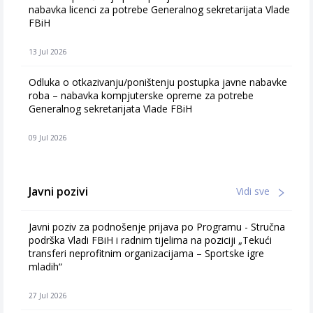
nabavka licenci za potrebe Generalnog sekretarijata Vlade
FBiH
13 Jul 2026
Odluka o otkazivanju/poništenju postupka javne nabavke
roba – nabavka kompjuterske opreme za potrebe
Generalnog sekretarijata Vlade FBiH
09 Jul 2026
Javni pozivi
Vidi sve
Javni poziv za podnošenje prijava po Programu - Stručna
podrška Vladi FBiH i radnim tijelima na poziciji „Tekući
transferi neprofitnim organizacijama – Sportske igre
mladih“
27 Jul 2026