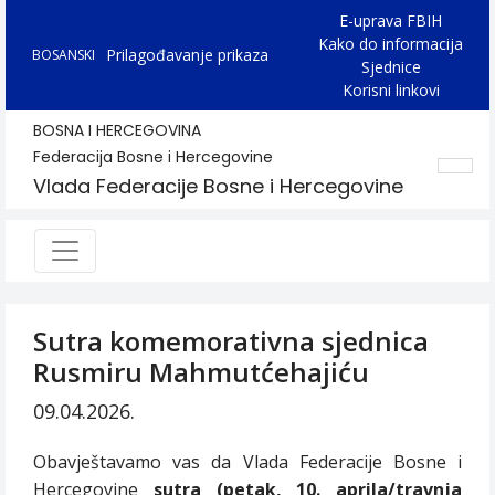
E-uprava FBIH
Kako do informacija
Prilagođavanje prikaza
BOSANSKI
Sjednice
Korisni linkovi
BOSNA I HERCEGOVINA
Federacija Bosne i Hercegovine
Vlada Federacije Bosne i Hercegovine
Sutra komemorativna sjednica
Rusmiru Mahmutćehajiću
09.04.2026.
Obavještavamo vas da Vlada Federacije Bosne i
Hercegovine
sutra
(petak, 10. aprila/travnja