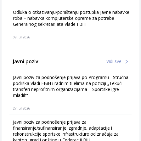
Odluka o otkazivanju/poništenju postupka javne nabavke
roba – nabavka kompjuterske opreme za potrebe
Generalnog sekretarijata Vlade FBiH
09 Jul 2026
Javni pozivi
Vidi sve
Javni poziv za podnošenje prijava po Programu - Stručna
podrška Vladi FBiH i radnim tijelima na poziciji „Tekući
transferi neprofitnim organizacijama – Sportske igre
mladih“
27 Jul 2026
Javni poziv za podnošenje prijava za
finansiranje/sufinansiranje izgradnje, adaptacije i
rekonstrukcije sportske infrastrukture od značaja za
kanton, grad i opštine u Federaciji BiH