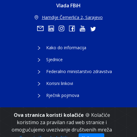
Vlada FBiH
Hamdije Čemerlića 2, Sarajevo
Kako do informacija
Sjednice
Federalno ministarstvo zdravstva
Korisni linkovi
Rječnik pojmova
Ova stranica koristi kolačiće
🍪 Kolačiće
koristimo za pravilan rad web stranice i
Copyright 2021. Vlada Federacije Bosne i
omogućujemo uvezivanje društvenih mreža
Hercegovine