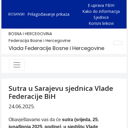
E-uprava FBIH
Kako do informacija
Prilagođavanje prikaza
BOSANSKI
Sjednice
Korisni linkovi
BOSNA I HERCEGOVINA
Federacija Bosne i Hercegovine
Vlada Federacije Bosne i Hercegovine
Sutra u Sarajevu sjednica Vlade
Federacije BiH
24.06.2025.
Obavještavamo vas da će
sutra (srijeda, 25.
juna/lipnja 2025. godine), u sjedištu Vlade