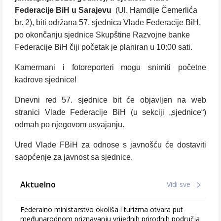
Federacije BiH u Sarajevu
(Ul. Hamdije Čemerlića
br. 2), biti održana 57. sjednica Vlade Federacije BiH,
po okončanju sjednice Skupštine Razvojne banke
Federacije BiH čiji početak je planiran u 10:00 sati.
Kamermani i fotoreporteri mogu snimiti početne
kadrove sjednice!
Dnevni red 57. sjednice bit će objavljen na web
stranici Vlade Federacije BiH (u sekciji „sjednice“)
odmah po njegovom usvajanju.
Ured Vlade FBiH za odnose s javnošću će dostaviti
saopćenje za javnost sa sjednice.
Aktuelno
Vidi sve
Federalno ministarstvo okoliša i turizma otvara put
međunarodnom priznavanju vrijednih prirodnih područja