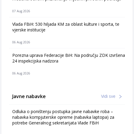
07 Aug 2026
Vlada FBiH: 530 hiljada KM za oblast kulture i sporta, te
vjerske institucije
06 Aug 2026
Porezna uprava Federacije BiH: Na području ZDK izvršena
24 inspekcijska nadzora
06 Aug 2026
Javne nabavke
Vidi sve
Odluka o poništenju postupka javne nabavke roba –
nabavka kompjuterske opreme (nabavka laptopa) za
potrebe Generalnog sekretarijata Vlade FBiH