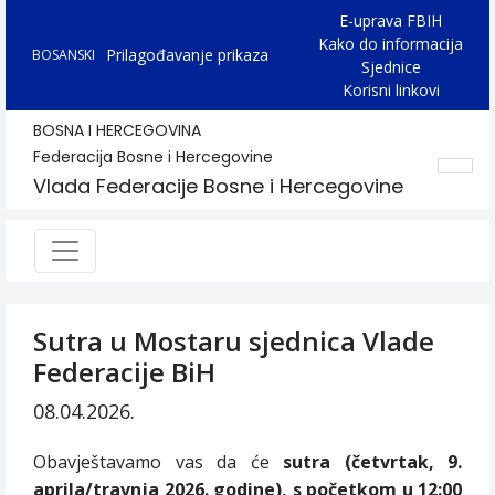
E-uprava FBIH
Kako do informacija
Prilagođavanje prikaza
BOSANSKI
Sjednice
Korisni linkovi
BOSNA I HERCEGOVINA
Federacija Bosne i Hercegovine
Vlada Federacije Bosne i Hercegovine
Sutra u Mostaru sjednica Vlade
Federacije BiH
08.04.2026.
Obavještavamo vas da će
sutra (četvrtak, 9.
aprila/travnja 2026. godine), s početkom u 12:00