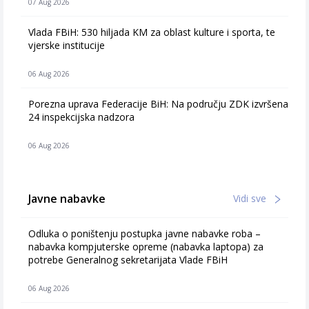
07 Aug 2026
Vlada FBiH: 530 hiljada KM za oblast kulture i sporta, te
vjerske institucije
06 Aug 2026
Porezna uprava Federacije BiH: Na području ZDK izvršena
24 inspekcijska nadzora
06 Aug 2026
Javne nabavke
Vidi sve
Odluka o poništenju postupka javne nabavke roba –
nabavka kompjuterske opreme (nabavka laptopa) za
potrebe Generalnog sekretarijata Vlade FBiH
06 Aug 2026