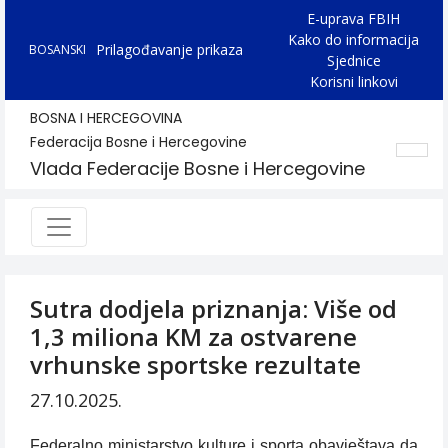
E-uprava FBIH
Kako do informacija
Prilagođavanje prikaza
BOSANSKI
Sjednice
Korisni linkovi
BOSNA I HERCEGOVINA
Federacija Bosne i Hercegovine
Vlada Federacije Bosne i Hercegovine
Sutra dodjela priznanja: Više od
1,3 miliona KM za ostvarene
vrhunske sportske rezultate
27.10.2025.
Federalno ministarstvo kulture i sporta obavještava da