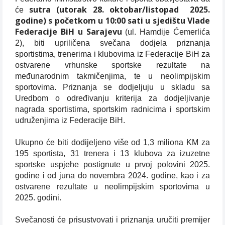
sutra (utorak 28. oktobar/listopad
2025.
će
godine) s početkom u 10:00 sati u sjedištu Vlade
Federacije BiH u Sarajevu
(ul. Hamdije Ćemerlića
2), biti upriličena svečana dodjela priznanja
sportistima, trenerima i klubovima iz Federacije BiH za
ostvarene vrhunske sportske rezultate na
međunarodnim takmičenjima, te u neolimpijskim
sportovima. Priznanja se dodjeljuju u skladu sa
Uredbom o određivanju kriterija za dodjeljivanje
nagrada sportistima, sportskim radnicima i sportskim
udruženjima iz Federacije BiH.
Ukupno će biti dodijeljeno više od 1,3 miliona KM za
195 sportista, 31 trenera i 13 klubova za izuzetne
sportske uspjehe postignute u prvoj polovini 2025.
godine i od juna do novembra 2024. godine, kao i za
ostvarene rezultate u neolimpijskim sportovima u
2025. godini.
Svečanosti će prisustvovati i priznanja uručiti premijer