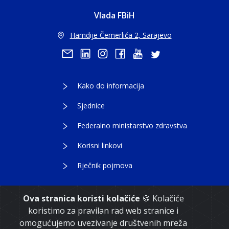
Vlada FBiH
Hamdije Čemerlića 2, Sarajevo
Kako do informacija
Sjednice
Federalno ministarstvo zdravstva
Korisni linkovi
Rječnik pojmova
Ova stranica koristi kolačiće
🍪 Kolačiće
koristimo za pravilan rad web stranice i
Copyright 2021. Vlada Federacije Bosne i
omogućujemo uvezivanje društvenih mreža