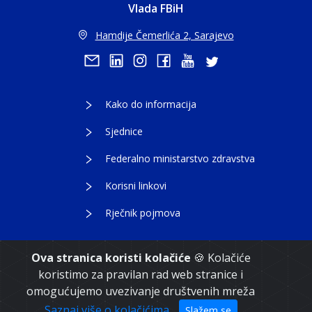
Vlada FBiH
Hamdije Čemerlića 2, Sarajevo
Kako do informacija
Sjednice
Federalno ministarstvo zdravstva
Korisni linkovi
Rječnik pojmova
Ova stranica koristi kolačiće
🍪 Kolačiće
koristimo za pravilan rad web stranice i
Copyright 2021. Vlada Federacije Bosne i
omogućujemo uvezivanje društvenih mreža
Hercegovine
Saznaj više o kolačićima
Slažem se