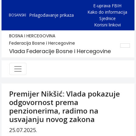
E-uprava FBIH
Kako do informacija
Prilagođavanje prikaza
BOSANSKI
Sjednice
Korisni linkovi
BOSNA I HERCEGOVINA
Federacija Bosne i Hercegovine
Vlada Federacije Bosne i Hercegovine
Premijer Nikšić: Vlada pokazuje
odgovornost prema
penzionerima, radimo na
usvajanju novog zakona
25.07.2025.