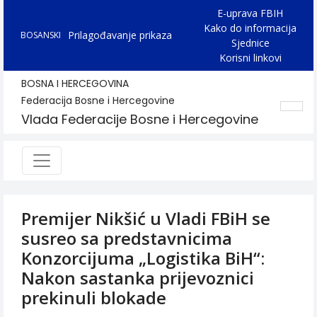
E-uprava FBIH
Kako do informacija
Prilagođavanje prikaza
BOSANSKI
Sjednice
Korisni linkovi
BOSNA I HERCEGOVINA
Federacija Bosne i Hercegovine
Vlada Federacije Bosne i Hercegovine
Premijer Nikšić u Vladi FBiH se
susreo sa predstavnicima
Konzorcijuma „Logistika BiH“:
Nakon sastanka prijevoznici
prekinuli blokade