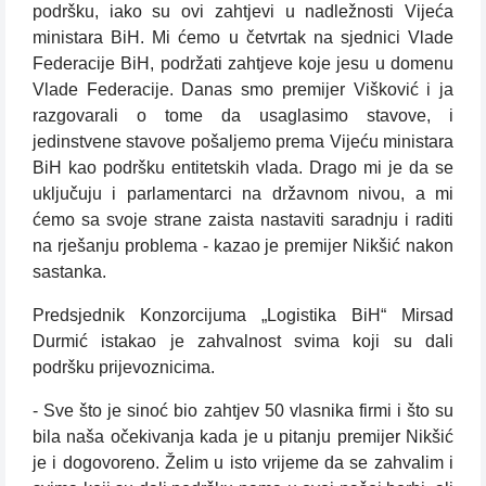
podršku, iako su ovi zahtjevi u nadležnosti Vijeća
ministara BiH. Mi ćemo u četvrtak na sjednici Vlade
Federacije BiH, podržati zahtjeve koje jesu u domenu
Vlade Federacije. Danas smo premijer Višković i ja
razgovarali o tome da usaglasimo stavove, i
jedinstvene stavove pošaljemo prema Vijeću ministara
BiH kao podršku entitetskih vlada. Drago mi je da se
uključuju i parlamentarci na državnom nivou, a mi
ćemo sa svoje strane zaista nastaviti saradnju i raditi
na rješanju problema - kazao je premijer Nikšić nakon
sastanka.
Predsjednik Konzorcijuma „Logistika BiH“ Mirsad
Durmić istakao je zahvalnost svima koji su dali
podršku prijevoznicima.
- Sve što je sinoć bio zahtjev 50 vlasnika firmi i što su
bila naša očekivanja kada je u pitanju premijer Nikšić
je i dogovoreno. Želim u isto vrijeme da se zahvalim i