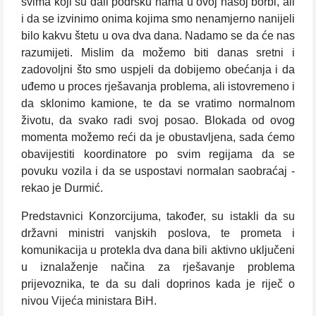
svima koji su dali podršku nama u ovoj našoj borbi, ali
i da se izvinimo onima kojima smo nenamjerno nanijeli
bilo kakvu štetu u ova dva dana. Nadamo se da će nas
razumijeti. Mislim da možemo biti danas sretni i
zadovoljni što smo uspjeli da dobijemo obećanja i da
uđemo u proces rješavanja problema, ali istovremeno i
da sklonimo kamione, te da se vratimo normalnom
životu, da svako radi svoj posao. Blokada od ovog
momenta možemo reći da je obustavljena, sada ćemo
obavijestiti koordinatore po svim regijama da se
povuku vozila i da se uspostavi normalan saobraćaj -
rekao je Durmić.
Predstavnici Konzorcijuma, također, su istakli da su
državni ministri vanjskih poslova, te prometa i
komunikacija u protekla dva dana bili aktivno uključeni
u iznalaženje načina za rješavanje problema
prijevoznika, te da su dali doprinos kada je riječ o
nivou Vijeća ministara BiH.