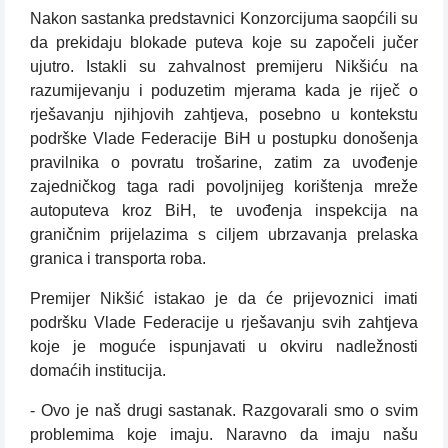
Nakon sastanka predstavnici Konzorcijuma saopćili su
da prekidaju blokade puteva koje su započeli jučer
ujutro. Istakli su zahvalnost premijeru Nikšiću na
razumijevanju i poduzetim mjerama kada je riječ o
rješavanju njihjovih zahtjeva, posebno u kontekstu
podrške Vlade Federacije BiH u postupku donošenja
pravilnika o povratu trošarine, zatim za uvođenje
zajedničkog taga radi povoljnijeg korištenja mreže
autoputeva kroz BiH, te uvođenja inspekcija na
graničnim prijelazima s ciljem ubrzavanja prelaska
granica i transporta roba.
Premijer Nikšić istakao je da će prijevoznici imati
podršku Vlade Federacije u rješavanju svih zahtjeva
koje je moguće ispunjavati u okviru nadležnosti
domaćih institucija.
- Ovo je naš drugi sastanak. Razgovarali smo o svim
problemima koje imaju. Naravno da imaju našu