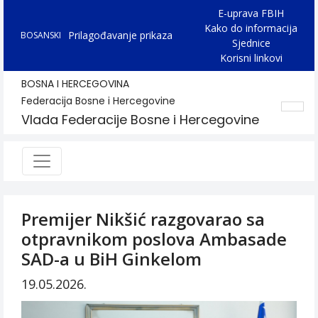
E-uprava FBIH
Kako do informacija
Prilagođavanje prikaza
BOSANSKI
Sjednice
Korisni linkovi
BOSNA I HERCEGOVINA
Federacija Bosne i Hercegovine
Vlada Federacije Bosne i Hercegovine
Premijer Nikšić razgovarao sa
otpravnikom poslova Ambasade
SAD-a u BiH Ginkelom
19.05.2026.