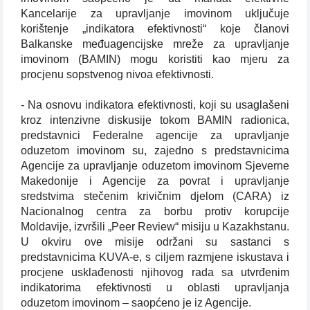
Kancelarije za upravljanje imovinom uključuje
korištenje „indikatora efektivnosti“ koje članovi
Balkanske međuagencijske mreže za upravljanje
imovinom (BAMIN) mogu koristiti kao mjeru za
procjenu sopstvenog nivoa efektivnosti.
- Na osnovu indikatora efektivnosti, koji su usaglašeni
kroz intenzivne diskusije tokom BAMIN radionica,
predstavnici Federalne agencije za upravljanje
oduzetom imovinom su, zajedno s predstavnicima
Agencije za upravljanje oduzetom imovinom Sjeverne
Makedonije i Agencije za povrat i upravljanje
sredstvima stečenim krivičnim djelom (CARA) iz
Nacionalnog centra za borbu protiv korupcije
Moldavije, izvršili „Peer Review“ misiju u Kazakhstanu.
U okviru ove misije održani su sastanci s
predstavnicima KUVA-e, s ciljem razmjene iskustava i
procjene usklađenosti njihovog rada sa utvrđenim
indikatorima efektivnosti u oblasti upravljanja
oduzetom imovinom – saopćeno je iz Agencije.