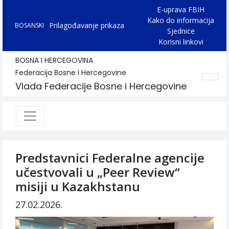
E-uprava FBIH
Kako do informacija
Prilagođavanje prikaza
BOSANSKI
Sjednice
Korisni linkovi
BOSNA I HERCEGOVINA
Federacija Bosne i Hercegovine
Vlada Federacije Bosne i Hercegovine
Predstavnici Federalne agencije
učestvovali u „Peer Review“
misiji u Kazakhstanu
27.02.2026.