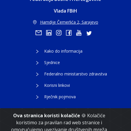
Vlada FBiH
Hamdije Čemerlića 2, Sarajevo
Kako do informacija
Sjednice
Federalno ministarstvo zdravstva
Korisni linkovi
Rječnik pojmova
Ova stranica koristi kolačiće
🍪 Kolačiće
koristimo za pravilan rad web stranice i
Copyright 2021. Vlada Federacije Bosne i
omogućujemo uvezivanje društvenih mreža