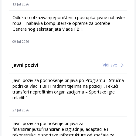
13 Jul 2026
Odluka o otkazivanju/poništenju postupka javne nabavke
roba – nabavka kompjuterske opreme za potrebe
Generalnog sekretarijata Vlade FBiH
09 Jul 2026
Javni pozivi
Vidi sve
Javni poziv za podnošenje prijava po Programu - Stručna
podrška Vladi FBiH i radnim tijelima na poziciji „Tekući
transferi neprofitnim organizacijama – Sportske igre
mladih“
27 Jul 2026
Javni poziv za podnošenje prijava za
finansiranje/sufinansiranje izgradnje, adaptacije i
rekonstrukcije sportske infrastrukture od značaja za