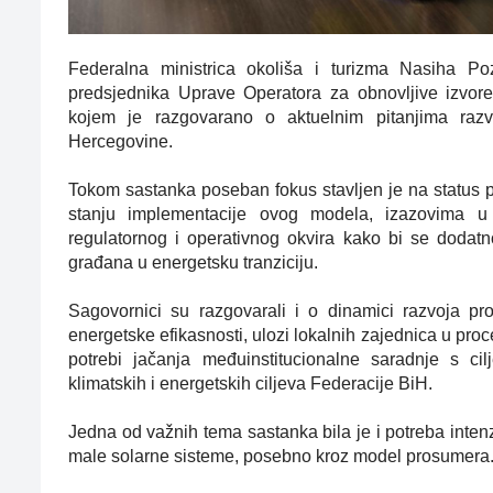
Federalna ministrica okoliša i turizma Nasiha P
predsjednika Uprave Operatora za obnovljive izvor
kojem je razgovarano o aktuelnim pitanjima razvo
Hercegovine.
Tokom sastanka poseban fokus stavljen je na status p
stanju implementacije ovog modela, izazovima u
regulatornog i operativnog okvira kako bi se dodatno
građana u energetsku tranziciju.
Sagovornici su razgovarali i o dinamici razvoja pro
energetske efikasnosti, ulozi lokalnih zajednica u proce
potrebi jačanja međuinstitucionalne saradnje s cil
klimatskih i energetskih ciljeva Federacije BiH.
Jedna od važnih tema sastanka bila je i potreba inte
male solarne sisteme, posebno kroz model prosumera