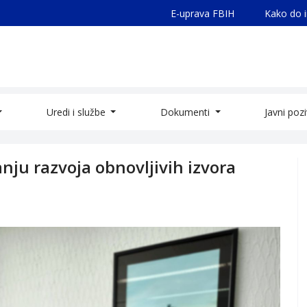
E-uprava FBIH
Kako do 
Uredi i službe
Dokumenti
Javni poz
anju razvoja obnovljivih izvora