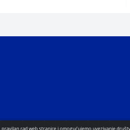
Copyright 2021. Vlada Federacije Bosne i Hercegovine
za pravilan rad web stranice i omogućujemo uvezivanje druš