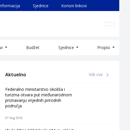
informacija
Sjednice
Korisni linkovi
ivi
Budžet
Sjednice
Propisi
Aktuelno
Vidi sve
Federalno ministarstvo okoliša i
turizma otvara put međunarodnom
priznavanju vrijednih prirodnih
područja
07 Aug 2026