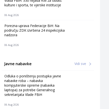
Vlada FBiH: 530 hiljada KM za oblast
kulture i sporta, te vjerske institucije
06 Aug 2026
Porezna uprava Federacije BiH: Na
području ZDK izvršena 24 inspekcijska
nadzora
06 Aug 2026
Javne nabavke
Vidi sve
Odluka o poništenju postupka javne
nabavke roba – nabavka
kompjuterske opreme (nabavka
laptopa) za potrebe Generalnog
sekretarijata Vlade FBiH
06 Aug 2026