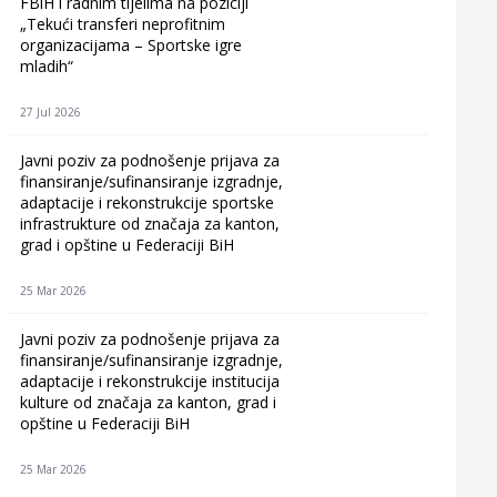
FBiH i radnim tijelima na poziciji
„Tekući transferi neprofitnim
organizacijama – Sportske igre
mladih“
27 Jul 2026
Javni poziv za podnošenje prijava za
finansiranje/sufinansiranje izgradnje,
adaptacije i rekonstrukcije sportske
infrastrukture od značaja za kanton,
grad i opštine u Federaciji BiH
25 Mar 2026
Javni poziv za podnošenje prijava za
finansiranje/sufinansiranje izgradnje,
adaptacije i rekonstrukcije institucija
kulture od značaja za kanton, grad i
opštine u Federaciji BiH
25 Mar 2026