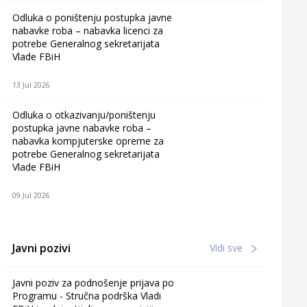
Odluka o poništenju postupka javne
nabavke roba – nabavka licenci za
potrebe Generalnog sekretarijata
Vlade FBiH
13 Jul 2026
Odluka o otkazivanju/poništenju
postupka javne nabavke roba –
nabavka kompjuterske opreme za
potrebe Generalnog sekretarijata
Vlade FBiH
09 Jul 2026
Javni pozivi
Vidi sve
Javni poziv za podnošenje prijava po
Programu - Stručna podrška Vladi