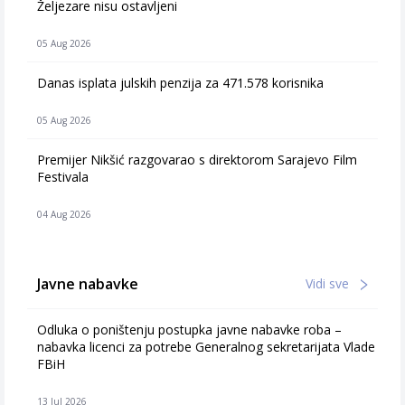
Željezare nisu ostavljeni
05 Aug 2026
Danas isplata julskih penzija za 471.578 korisnika
05 Aug 2026
Premijer Nikšić razgovarao s direktorom Sarajevo Film
Festivala
04 Aug 2026
Javne nabavke
Vidi sve
Odluka o poništenju postupka javne nabavke roba –
nabavka licenci za potrebe Generalnog sekretarijata Vlade
FBiH
13 Jul 2026