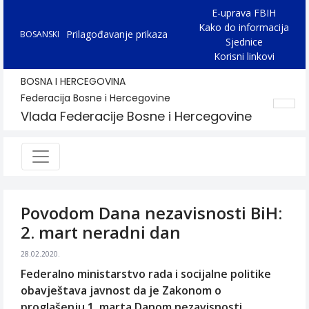
E-uprava FBIH
Kako do informacija
Prilagođavanje prikaza
BOSANSKI
Sjednice
Korisni linkovi
BOSNA I HERCEGOVINA
Federacija Bosne i Hercegovine
Vlada Federacije Bosne i Hercegovine
Povodom Dana nezavisnosti BiH:
2. mart neradni dan
28.02.2020.
Federalno ministarstvo rada i socijalne politike
obavještava javnost da je Zakonom o
proglašenju 1. marta Danom nezavisnosti