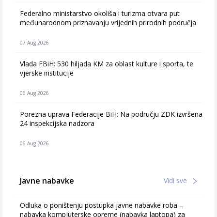
Federalno ministarstvo okoliša i turizma otvara put
međunarodnom priznavanju vrijednih prirodnih područja
07 Aug 2026
Vlada FBiH: 530 hiljada KM za oblast kulture i sporta, te
vjerske institucije
06 Aug 2026
Porezna uprava Federacije BiH: Na području ZDK izvršena
24 inspekcijska nadzora
06 Aug 2026
Javne nabavke
Vidi sve
Odluka o poništenju postupka javne nabavke roba –
nabavka kompjuterske opreme (nabavka laptopa) za