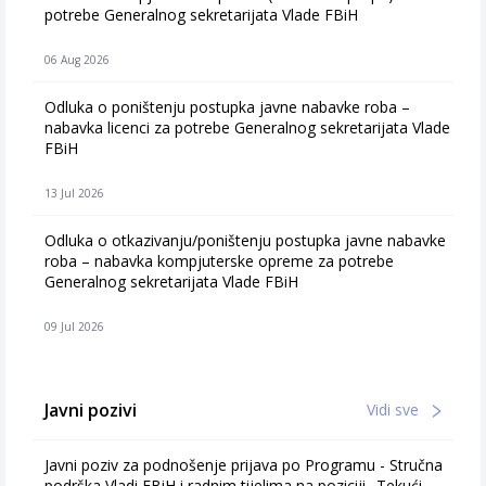
potrebe Generalnog sekretarijata Vlade FBiH
06 Aug 2026
Odluka o poništenju postupka javne nabavke roba –
nabavka licenci za potrebe Generalnog sekretarijata Vlade
FBiH
13 Jul 2026
Odluka o otkazivanju/poništenju postupka javne nabavke
roba – nabavka kompjuterske opreme za potrebe
Generalnog sekretarijata Vlade FBiH
09 Jul 2026
Javni pozivi
Vidi sve
Javni poziv za podnošenje prijava po Programu - Stručna
podrška Vladi FBiH i radnim tijelima na poziciji „Tekući