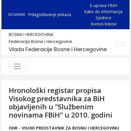
E-uprava FBIH
Kako do informacija
Prilagođavanje prikaza
BOSANSKI
Sjednice
Korisni linkovi
BOSNA I HERCEGOVINA
Federacija Bosne i Hercegovine
Vlada Federacije Bosne i Hercegovine
Hronološki registar propisa
Visokog predstavnika za BiH
objavljenih u "Službenim
novinama FBiH" u 2010. godini
OHR - VISOKI PREDSTAVNIK ZA BOSNU I HERCEGOVINU