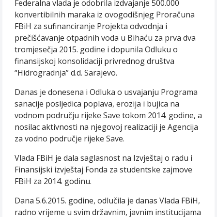
Federalna vlada je odobrila izdvajanje 500.000
konvertibilnih maraka iz ovogodišnjeg Proračuna
FBiH za sufinanciranje Projekta odvodnja i
prečišćavanje otpadnih voda u Bihaću za prva dva
tromjesečja 2015. godine i dopunila Odluku o
finansijskoj konsolidaciji privrednog društva
“Hidrogradnja” d.d. Sarajevo.
Danas je donesena i Odluka o usvajanju Programa
sanacije posljedica poplava, erozija i bujica na
vodnom području rijeke Save tokom 2014. godine, a
nosilac aktivnosti na njegovoj realizaciji je Agencija
za vodno područje rijeke Save.
Vlada FBiH je dala saglasnost na Izvještaj o radu i
Finansijski izvještaj Fonda za studentske zajmove
FBiH za 2014. godinu.
Dana 5.6.2015. godine, odlučila je danas Vlada FBiH,
radno vrijeme u svim državnim, javnim institucijama