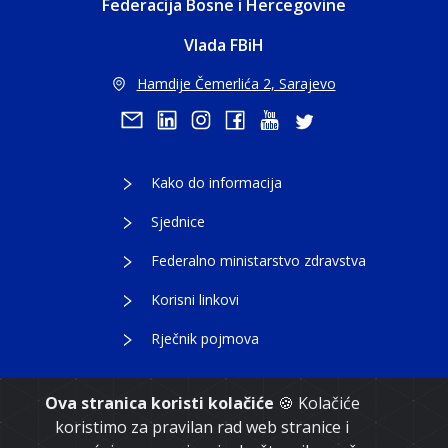
Federacija Bosne i Hercegovine
Vlada FBiH
Hamdije Čemerlića 2, Sarajevo
Kako do informacija
Sjednice
Federalno ministarstvo zdravstva
Korisni linkovi
Rječnik pojmova
Ova stranica koristi kolačiće
🍪 Kolačiće
koristimo za pravilan rad web stranice i
Copyright 2021. Vlada Federacije Bosne i