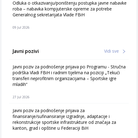
Odluka o otkazivanju/poništenju postupka javne nabavke
roba – nabavka kompjuterske opreme za potrebe
Generalnog sekretarijata Vlade FBiH
09 Jul 2026
Javni pozivi
Vidi sve
Javni poziv za podnošenje prijava po Programu - Stručna
podrška Vladi FBiH i radnim tijelima na poziciji „Tekući
transferi neprofitnim organizacijama – Sportske igre
mladih“
27 Jul 2026
Javni poziv za podnošenje prijava za
finansiranje/sufinansiranje izgradnje, adaptacije i
rekonstrukcije sportske infrastrukture od značaja za
kanton, grad i opštine u Federaciji BiH