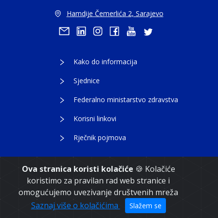
Hamdije Čemerlića 2, Sarajevo
Kako do informacija
Sjednice
Federalno ministarstvo zdravstva
Korisni linkovi
Rječnik pojmova
Ova stranica koristi kolačiće
🍪 Kolačiće
koristimo za pravilan rad web stranice i
Copyright 2021. Vlada Federacije Bosne i
omogućujemo uvezivanje društvenih mreža
Hercegovine
Saznaj više o kolačićima
Slažem se