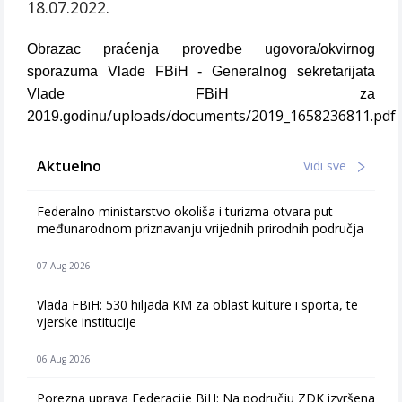
18.07.2022.
Obrazac praćenja provedbe ugovora/okvirnog
sporazuma Vlade FBiH - Generalnog sekretarijata
Vlade FBiH za
/uploads/documents/2019_1658236811.pdf
2019.godinu
Aktuelno
Vidi sve
Federalno ministarstvo okoliša i turizma otvara put
međunarodnom priznavanju vrijednih prirodnih područja
07 Aug 2026
Vlada FBiH: 530 hiljada KM za oblast kulture i sporta, te
vjerske institucije
06 Aug 2026
Porezna uprava Federacije BiH: Na području ZDK izvršena