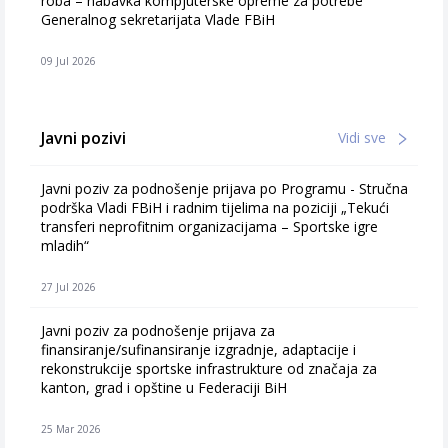
roba – nabavka kompjuterske opreme za potrebe
Generalnog sekretarijata Vlade FBiH
09 Jul 2026
Javni pozivi
Vidi sve
Javni poziv za podnošenje prijava po Programu - Stručna
podrška Vladi FBiH i radnim tijelima na poziciji „Tekući
transferi neprofitnim organizacijama – Sportske igre
mladih“
27 Jul 2026
Javni poziv za podnošenje prijava za
finansiranje/sufinansiranje izgradnje, adaptacije i
rekonstrukcije sportske infrastrukture od značaja za
kanton, grad i opštine u Federaciji BiH
25 Mar 2026