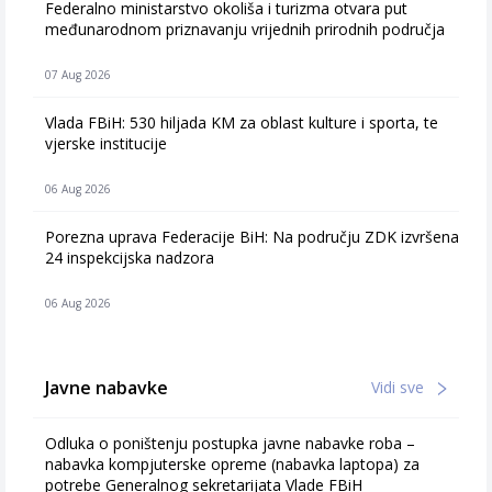
Federalno ministarstvo okoliša i turizma otvara put
međunarodnom priznavanju vrijednih prirodnih područja
07 Aug 2026
Vlada FBiH: 530 hiljada KM za oblast kulture i sporta, te
vjerske institucije
06 Aug 2026
Porezna uprava Federacije BiH: Na području ZDK izvršena
24 inspekcijska nadzora
06 Aug 2026
Javne nabavke
Vidi sve
Odluka o poništenju postupka javne nabavke roba –
nabavka kompjuterske opreme (nabavka laptopa) za
potrebe Generalnog sekretarijata Vlade FBiH