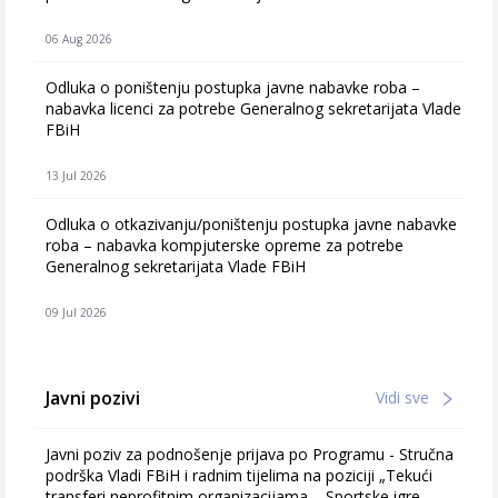
06 Aug 2026
Odluka o poništenju postupka javne nabavke roba –
nabavka licenci za potrebe Generalnog sekretarijata Vlade
FBiH
13 Jul 2026
Odluka o otkazivanju/poništenju postupka javne nabavke
roba – nabavka kompjuterske opreme za potrebe
Generalnog sekretarijata Vlade FBiH
09 Jul 2026
Javni pozivi
Vidi sve
Javni poziv za podnošenje prijava po Programu - Stručna
podrška Vladi FBiH i radnim tijelima na poziciji „Tekući
transferi neprofitnim organizacijama – Sportske igre