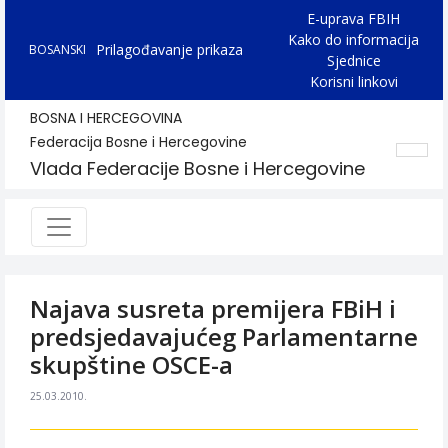
E-uprava FBIH
Kako do informacija
Prilagođavanje prikaza
BOSANSKI
Sjednice
Korisni linkovi
BOSNA I HERCEGOVINA
Federacija Bosne i Hercegovine
Vlada Federacije Bosne i Hercegovine
Najava susreta premijera FBiH i
predsjedavajućeg Parlamentarne
skupštine OSCE-a
25.03.2010.