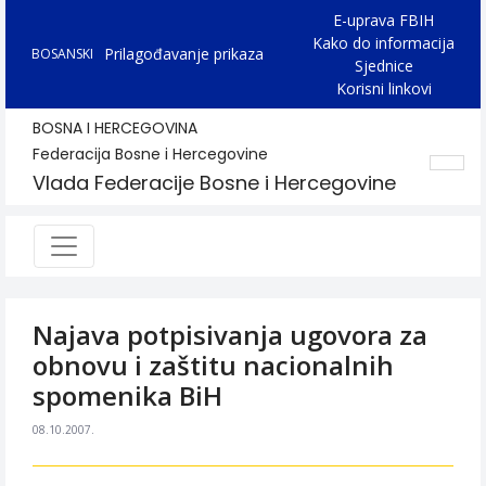
E-uprava FBIH
Kako do informacija
Prilagođavanje prikaza
BOSANSKI
Sjednice
Korisni linkovi
BOSNA I HERCEGOVINA
Federacija Bosne i Hercegovine
Vlada Federacije Bosne i Hercegovine
Najava potpisivanja ugovora za
obnovu i zaštitu nacionalnih
spomenika BiH
08.10.2007.