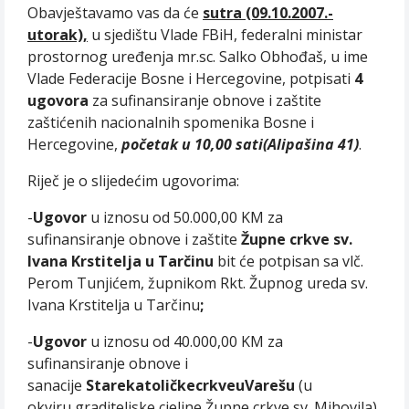
Obavještavamo vas da će
sutra (09.10.2007.-
utorak),
u sjedištu Vlade FBiH, federalni ministar
prostornog uređenja mr.sc. Salko Obhođaš, u ime
Vlade Federacije Bosne i Hercegovine, potpisati
4
ugovora
za sufinansiranje obnove i zaštite
zaštićenih nacionalnih spomenika Bosne i
Hercegovine,
početak u 10,00 sati(Alipašina 41)
.
Riječ je o slijedećim ugovorima:
-
Ugovor
u iznosu od 50.000,00 KM
za
sufinansiranje obnove i zaštite
Župne crkve sv.
Ivana Krstitelja u Tarčinu
bit će potpisan sa vlč.
Perom Tunjićem, župnikom Rkt. Župnog ureda sv.
Ivana Krstitelja u Tarčinu
;
-
Ugovor
u iznosu od 40.000,00 KM za
sufinansiranje obnove i
sanacije
Stare
katoli
č
ke
crkve
u
Vare
š
u
(u
okviru graditeljske cjeline Župne crkve sv. Mihovila)