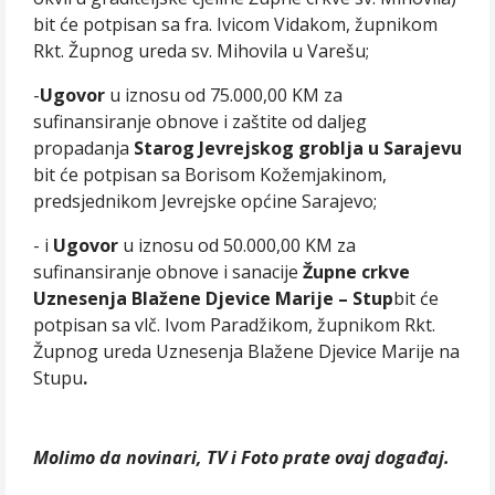
bit će potpisan sa fra. Ivicom Vidakom, župnikom
Rkt. Župnog ureda sv. Mihovila u Varešu;
-
Ugovor
u iznosu od 75.000,00 KM za
sufinansiranje obnove i zaštite od daljeg
propadanja
Starog Jevrejskog groblja u Sarajevu
bit će potpisan sa Borisom Kožemjakinom,
predsjednikom Jevrejske općine Sarajevo;
- i
Ugovor
u iznosu od 50.000,00 KM
za
sufinansiranje obnove i sanacije
Župne crkve
Uznesenja Blažene Djevice
Marije – Stup
bit će
potpisan sa vlč. Ivom Paradžikom, župnikom Rkt.
Župnog ureda Uznesenja Blažene Djevice Marije na
Stupu
.
Molimo da novinari, TV i Foto prate ovaj događaj.