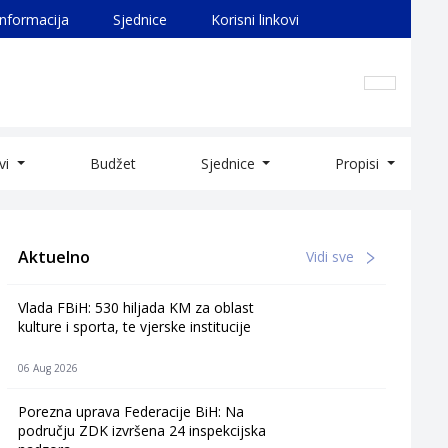
informacija
Sjednice
Korisni linkovi
ivi
Budžet
Sjednice
Propisi
Aktuelno
Vidi sve
Vlada FBiH: 530 hiljada KM za oblast
kulture i sporta, te vjerske institucije
06 Aug 2026
Porezna uprava Federacije BiH: Na
području ZDK izvršena 24 inspekcijska