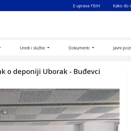
E-uprava FBIH
Kako do 
Uredi i službe
Dokumenti
Javni poz
ak o deponiji Uborak - Buđevci