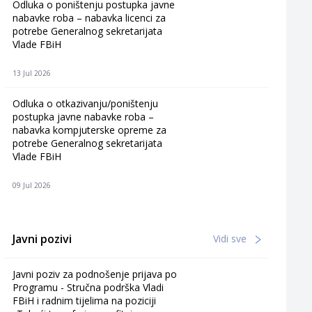
Odluka o poništenju postupka javne
nabavke roba – nabavka licenci za
potrebe Generalnog sekretarijata
Vlade FBiH
13 Jul 2026
Odluka o otkazivanju/poništenju
postupka javne nabavke roba –
nabavka kompjuterske opreme za
potrebe Generalnog sekretarijata
Vlade FBiH
09 Jul 2026
Javni pozivi
Vidi sve
Javni poziv za podnošenje prijava po
Programu - Stručna podrška Vladi
FBiH i radnim tijelima na poziciji