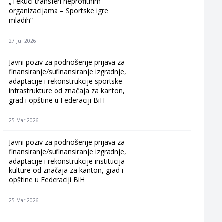
„Tekući transferi neprofitnim
organizacijama – Sportske igre
mladih“
27 Jul 2026
Javni poziv za podnošenje prijava za
finansiranje/sufinansiranje izgradnje,
adaptacije i rekonstrukcije sportske
infrastrukture od značaja za kanton,
grad i opštine u Federaciji BiH
25 Mar 2026
Javni poziv za podnošenje prijava za
finansiranje/sufinansiranje izgradnje,
adaptacije i rekonstrukcije institucija
kulture od značaja za kanton, grad i
opštine u Federaciji BiH
25 Mar 2026