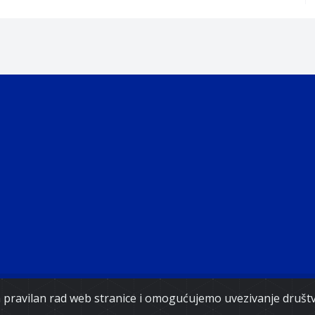
Copyright 2021. Vlada Federacije Bosne i Hercegovine
za pravilan rad web stranice i omogućujemo uvezivanje druš