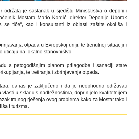
r održala je sastanak u sjedištu Ministarstva o deponiji
ačelnik Mostara Mario Kordić, direktor Deponije Uborak
se tiče“, kao i konsultanti iz oblasti zaštite okoliša i
njavanja otpada u Evropskoj uniji, te trenutnoj situaciji i
uticaju na lokalno stanovništvo.
adu s petogodišnjim planom prilagodbe i sanaciji stare
kupljanja, te tretiranja i zbrinjavanja otpada.
stara, danas je zaključeno i da je neophodno održavati
vlasti u skladu s nadležnostima, doprinijelo kvalitetnijem
lazak trajnog rješenja ovog problema kako za Mostar tako i
iša i turizma.