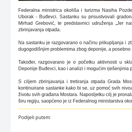
Federalna ministrica okoliša i turizma Nasiha Pozde
Uborak - Buđevci. Sastanku su prisustvovali gradon
Mirhad Grebović, te predstavnici udruženja „Jer nas 
zbrinjavanja otpada.
Na sastanku je razgovarano o načinu prikupljanja i zbri
dugogodišnjim problemima zbog deponije, a posebno o 
Također, razgovarano je o početku aktivnosti u skl
Deponije Buđevci, kao i analizi i mogućim rješenjima pri
S ciljem zbrinjavanja i tretiranja otpada Grada Mo
kontinuirane sastanke kako bi se, uz pomoć svih nivoa 
životu svih građana Mostara. Naposljetku cilj je prona
širu regiju, saopćeno je iz Federalnog ministarstva okol
Podijeli putem: