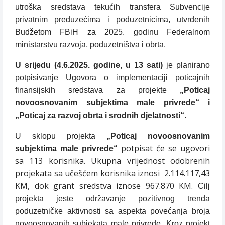
utroška sredstava tekućih transfera Subvencije
privatnim preduzećima i poduzetnicima, utvrđenih
Budžetom FBiH za 2025. godinu Federalnom
ministarstvu razvoja, poduzetništva i obrta.
U srijedu (4.6.2025. godine,
u 13 sati)
je planirano
potpisivanje
Ugovora o implementaciji poticajnih
finansijskih sredstava za projekte
„Poticaj
novoosnovanim subjektima male privrede“ i
„Poticaj za razvoj obrta i srodnih djelatnosti“.
U sklopu projekta
„Poticaj novoosnovanim
potpisat će se ugovori
subjektima male privrede“
sa 113 korisnika. Ukupna vrijednost odobrenih
projekata sa učešćem korisnika iznosi
2.114.117,43
KM, dok grant sredstva iznose 967.870 KM.
Cilj
projekta jeste održavanje pozitivnog trenda
poduzetničke aktivnosti sa aspekta povećanja broja
novoosnovanih subjekata male privrede. Kroz projekt