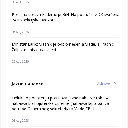
06 Aug 2026
Porezna uprava Federacije BiH: Na području ZDK izvršena
24 inspekcijska nadzora
06 Aug 2026
Ministar Lakić: Vlasnik je odbio rješenja Vlade, ali radnici
Željezare nisu ostavljeni
05 Aug 2026
Javne nabavke
Vidi sve
Odluka o poništenju postupka javne nabavke roba –
nabavka kompjuterske opreme (nabavka laptopa) za
potrebe Generalnog sekretarijata Vlade FBiH
06 Aug 2026