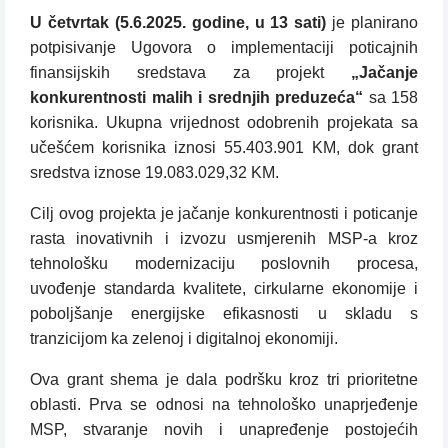
U četvrtak (5.6.2025. godine, u 13 sati)
je planirano
potpisivanje Ugovora o implementaciji poticajnih
finansijskih sredstava za projekt
„Jačanje
konkurentnosti malih i srednjih preduzeća“
sa 158
korisnika. Ukupna vrijednost odobrenih projekata sa
učešćem korisnika iznosi 55.403.901 KM, dok grant
sredstva iznose 19.083.029,32 KM.
Cilj ovog projekta je jačanje konkurentnosti i poticanje
rasta inovativnih i izvozu usmjerenih MSP-a kroz
tehnološku modernizaciju poslovnih procesa,
uvođenje standarda kvalitete, cirkularne ekonomije i
poboljšanje energijske efikasnosti u skladu s
tranzicijom ka zelenoj i digitalnoj ekonomiji.
Ova grant shema je dala podršku kroz tri prioritetne
oblasti. Prva se odnosi na tehnološko unaprjeđenje
MSP, stvaranje novih i unapređenje postojećih