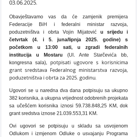
03.06.2025.
Obavještavamo vas da će zamjenik premijera
Federacije BiH i federalni ministar razvoja,
poduzetništva i obrta Vojin Mijatović
u srijedu i
četvrtak (4. i 5. juna/lipnja 2025. godine) s
početkom u 13:00 sati, u zgradi federalnih
institucija u Mostaru
(Ul. Ante Starčevića bb,
potpisati ugovore s korisnicima
kongresna sala),
grant sredstava Federalnog ministarstva razvoja,
poduzetništva i obrta za 2025. godinu.
Ugovori se u naredna dva dana potpisuju sa ukupno
382 korisnika, a ukupna vrijednost odobrenih projekata
sa učešćem korisnika iznosi 59.738.848,25 KM, dok
grant sredstva iznose 21.039.553,31 KM.
Ovi ugovori se potpisuju u skladu sa usvojenom
Odlukom i izmjenom Odluke o usvajanju Programa