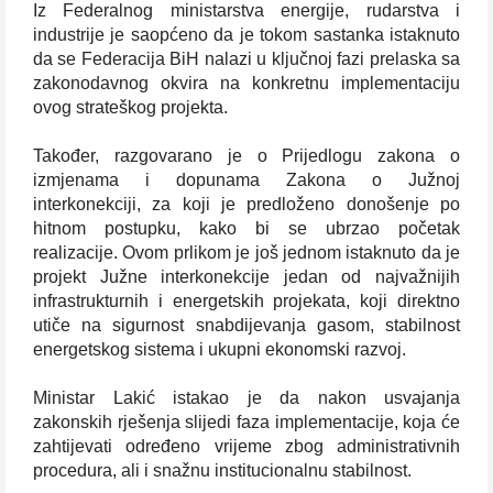
Iz Federalnog ministarstva energije, rudarstva i
industrije je saopćeno da je tokom sastanka istaknuto
da se Federacija BiH nalazi u ključnoj fazi prelaska sa
zakonodavnog okvira na konkretnu implementaciju
ovog strateškog projekta.
Također, razgovarano je o Prijedlogu zakona o
izmjenama i dopunama Zakona o Južnoj
interkonekciji, za koji je predloženo donošenje po
hitnom postupku, kako bi se ubrzao početak
realizacije. Ovom prlikom je još jednom istaknuto da je
projekt Južne interkonekcije jedan od najvažnijih
infrastrukturnih i energetskih projekata, koji direktno
utiče na sigurnost snabdijevanja gasom, stabilnost
energetskog sistema i ukupni ekonomski razvoj.
Ministar Lakić istakao je da nakon usvajanja
zakonskih rješenja slijedi faza implementacije, koja će
zahtijevati određeno vrijeme zbog administrativnih
procedura, ali i snažnu institucionalnu stabilnost.