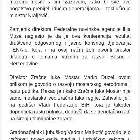
možemo nositi s tim izazovom, kako bi sve ovo
bogatstvo prenijeli idućim generacijama – zaključio je
ministar Kraljević.
Zamjenik direktora Federalne novinske agencije
Ilija
Musa naglasio je da je ova konferencija rezultat
društveno odgovornog i javno korisnog djelovanja
FENA-e, koja i na ovaj način želi otvoriti prostor
dijalogu o temama važnim za razvoj Bosne i
Hercegovine.
Direktor Zračne luke Mostar Marko Đuzel ovom
prilikom je govorio o razvoju mostarskog aerodroma i
rastu putnika. Rekao je i kako Zračna luka Mostar nije
samo mostarska već zračna luka regije. Zahvalio je i
na podršci Vladi Federacije BiH koja je također
doprinijela rastu putnika, dodavši da se trenutačno radi
na širenju terminalne zgrade.
Gradonačelnik Ljubuškog
Vedran Markotić govorio je o
važnosti povezivanja medija i turističkog sektora u