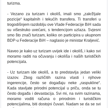
turizma.
- Vezano za turizam i okoliš, imali smo „zakržljale
pozicije“ kapitalnih i tekućih transfera. Ti transferi u
trogodišnjem razdoblju ove Vlade Federacije BiH sada
su višestruko uvećani, s tendencijom uzlaza. Svjesni
smo što znači turizam, koliko on participira u ukupnom
BDP-u Federacije BiH – naglasio je ministar Kraljević.
Naveo je kako uz turizam uvijek ide i okoliš, i kako svi
moramo raditi na očuvanju i okoliša i naših turističkih
potencijala.
- Uz turizam ide okoliš, a to predstavlja jedan veliki
izazov. Zbog različitih razina vlasti i njihove
ingerencije, često se događaju neke „raspukline“.
Kada stavljate prirodni potencijal u priču, onda se tu
često događa i devastacija. Svi mi, na svim razinama,
moramo voditi računa o prirodnim i turističkim
potencijalima, biti dostojni čuvari. Nadam se da se svi