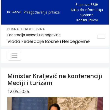
E-uprava FBIH
Kako do informacija
Prilagođavanje prikaza
BOSANSKI
Sjednice
Korisni linkovi
BOSNA I HERCEGOVINA
Federacija Bosne i Hercegovine
Vlada Federacije Bosne i Hercegovine
Ministar Kraljević na konferenciji
Mediji i turizam
12.05.2026.