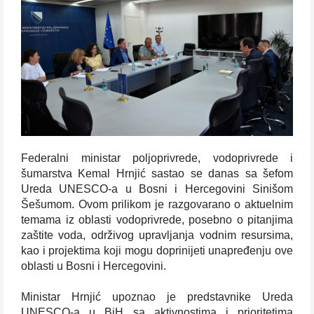
Federalni ministar poljoprivrede, vodoprivrede i
šumarstva Kemal Hrnjić sastao se danas sa šefom
Ureda UNESCO-a u Bosni i Hercegovini Sinišom
Šešumom. Ovom prilikom je razgovarano o aktuelnim
temama iz oblasti vodoprivrede, posebno o pitanjima
zaštite voda, održivog upravljanja vodnim resursima,
kao i projektima koji mogu doprinijeti unapređenju ove
oblasti u Bosni i Hercegovini.
Ministar Hrnjić upoznao je predstavnike Ureda
UNESCO-a u BiH sa aktivnostima i prioritetima