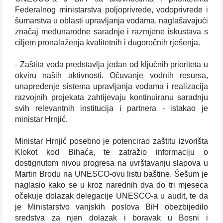
Federalnog ministarstva poljoprivrede, vodoprivrede i
šumarstva u oblasti upravljanja vodama, naglašavajući
značaj međunarodne saradnje i razmjene iskustava s
ciljem pronalaženja kvalitetnih i dugoročnih rješenja.
- Zaštita voda predstavlja jedan od ključnih prioriteta u
okviru naših aktivnosti. Očuvanje vodnih resursa,
unapređenje sistema upravljanja vodama i realizacija
razvojnih projekata zahtijevaju kontinuiranu saradnju
svih relevantnih institucija i partnera - istakao je
ministar Hrnjić.
Ministar Hrnjić posebno je potencirao zaštitu izvorišta
Klokot kod Bihaća, te zatražio informaciju o
dostignutom nivou progresa na uvrštavanju slapova u
Martin Brodu na UNESCO-ovu listu baštine. Šešum je
naglasio kako se u kroz narednih dva do tri mjeseca
očekuje dolazak delegacije UNESCO-a u audit, te da
je Ministarstvo vanjskih poslova BiH obezbijedilo
sredstva za njen dolazak i boravak u Bosni i