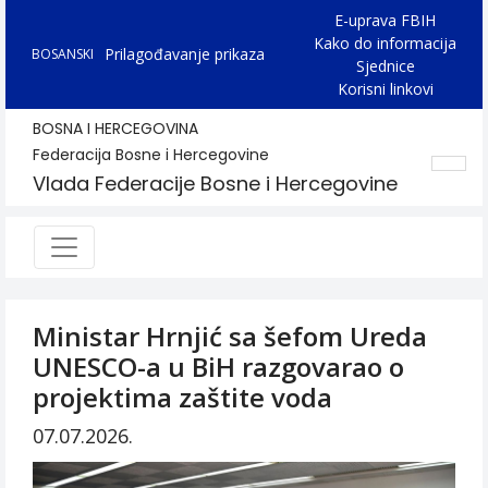
E-uprava FBIH
Kako do informacija
Prilagođavanje prikaza
BOSANSKI
Sjednice
Korisni linkovi
BOSNA I HERCEGOVINA
Federacija Bosne i Hercegovine
Vlada Federacije Bosne i Hercegovine
Ministar Hrnjić sa šefom Ureda
UNESCO-a u BiH razgovarao o
projektima zaštite voda
07.07.2026.