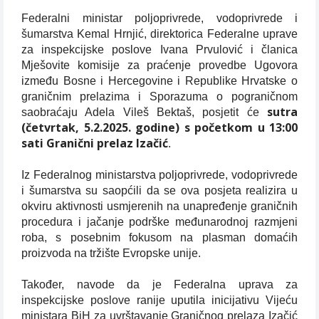
Federalni ministar poljoprivrede, vodoprivrede i
šumarstva Kemal Hrnjić, direktorica Federalne uprave
za inspekcijske poslove Ivana Prvulović i članica
Mješovite komisije za praćenje provedbe Ugovora
između Bosne i Hercegovine i Republike Hrvatske o
graničnim prelazima i Sporazuma o pograničnom
sutra
saobraćaju Adela Vileš Bektaš, posjetit će
(četvrtak, 5.2.2025. godine) s početkom u 13:00
sati Granični prelaz Izačić
.
Iz Federalnog ministarstva poljoprivrede, vodoprivrede
i šumarstva su saopćili da se ova posjeta realizira u
okviru aktivnosti usmjerenih na unapređenje graničnih
procedura i jačanje podrške međunarodnoj razmjeni
roba, s posebnim fokusom na plasman domaćih
proizvoda na tržište Evropske unije.
Također, navode da je Federalna uprava za
inspekcijske poslove ranije uputila inicijativu Vijeću
ministara BiH za uvrštavanje Graničnog prelaza Izačić