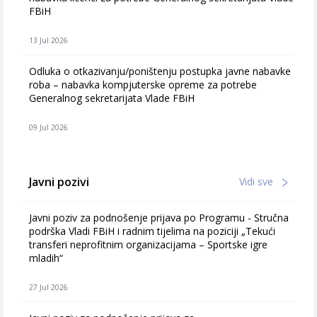
FBiH
13 Jul 2026
Odluka o otkazivanju/poništenju postupka javne nabavke
roba – nabavka kompjuterske opreme za potrebe
Generalnog sekretarijata Vlade FBiH
09 Jul 2026
Javni pozivi
Vidi sve
Javni poziv za podnošenje prijava po Programu - Stručna
podrška Vladi FBiH i radnim tijelima na poziciji „Tekući
transferi neprofitnim organizacijama – Sportske igre
mladih“
27 Jul 2026