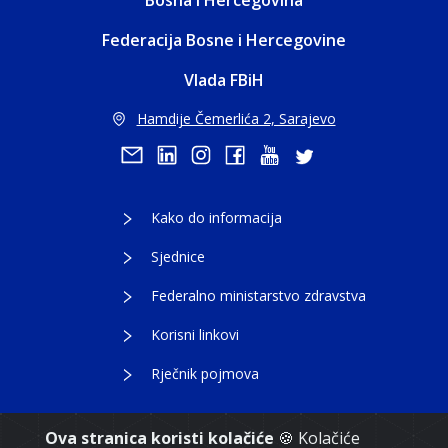
Bosna i Hercegovina
Federacija Bosne i Hercegovine
Vlada FBiH
Hamdije Čemerlića 2, Sarajevo
Kako do informacija
Sjednice
Federalno ministarstvo zdravstva
Korisni linkovi
Rječnik pojmova
Ova stranica koristi kolačiće
🍪 Kolačiće