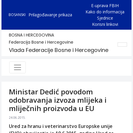
E-uprava FBIH
Kako do informacija
Prilagođavanje prikaza
BOSANSKI
Sjednice
Korisni linkovi
BOSNA I HERCEGOVINA
Federacija Bosne i Hercegovine
Vlada Federacije Bosne i Hercegovine
Ministar Dedić povodom
odobravanja izvoza mlijeka i
mliječnih proizvoda u EU
24.06.2015.
Ured za hranu i veterinarstvo Europske unije