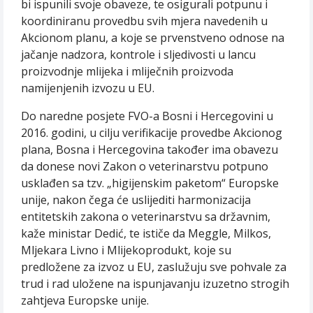
bi ispunili svoje obaveze, te osigurali potpunu i
koordiniranu provedbu svih mjera navedenih u
Akcionom planu, a koje se prvenstveno odnose na
jačanje nadzora, kontrole i sljedivosti u lancu
proizvodnje mlijeka i mliječnih proizvoda
namijenjenih izvozu u EU.
Do naredne posjete FVO-a Bosni i Hercegovini u
2016. godini, u cilju verifikacije provedbe Akcionog
plana, Bosna i Hercegovina također ima obavezu
da donese novi Zakon o veterinarstvu potpuno
usklađen sa tzv. „higijenskim paketom“ Europske
unije, nakon čega će uslijediti harmonizacija
entitetskih zakona o veterinarstvu sa državnim,
kaže ministar Dedić, te ističe da Meggle, Milkos,
Mljekara Livno i Mlijekoprodukt, koje su
predložene za izvoz u EU, zaslužuju sve pohvale za
trud i rad uložene na ispunjavanju izuzetno strogih
zahtjeva Europske unije.