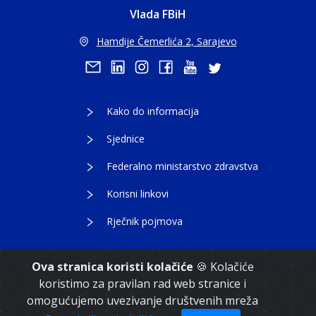
Vlada FBiH
Hamdije Čemerlića 2, Sarajevo
Kako do informacija
Sjednice
Federalno ministarstvo zdravstva
Korisni linkovi
Rječnik pojmova
Ova stranica koristi kolačiće
🍪 Kolačiće
koristimo za pravilan rad web stranice i
Copyright 2021. Vlada Federacije Bosne i
omogućujemo uvezivanje društvenih mreža
Hercegovine