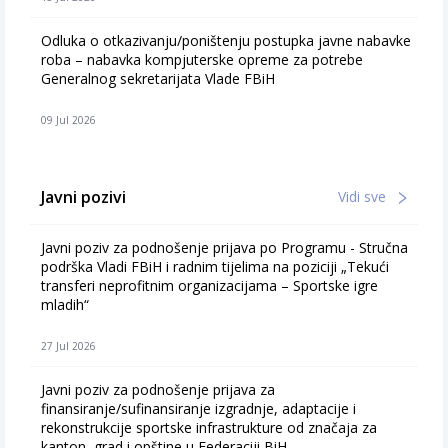
Odluka o otkazivanju/poništenju postupka javne nabavke
roba – nabavka kompjuterske opreme za potrebe
Generalnog sekretarijata Vlade FBiH
09 Jul 2026
Javni pozivi
Vidi sve
Javni poziv za podnošenje prijava po Programu - Stručna
podrška Vladi FBiH i radnim tijelima na poziciji „Tekući
transferi neprofitnim organizacijama – Sportske igre
mladih“
27 Jul 2026
Javni poziv za podnošenje prijava za
finansiranje/sufinansiranje izgradnje, adaptacije i
rekonstrukcije sportske infrastrukture od značaja za
kanton, grad i opštine u Federaciji BiH