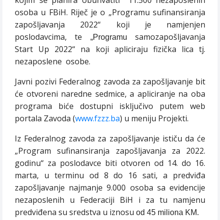
osoba u FBiH. Riječ je o „Programu sufinansiranja
zapošljavanja 2022“ koji je namjenjen
poslodavcima, te
samozapošljavanja
„Programu
Start Up 2022“ na koji apliciraju fizička lica tj.
nezaposlene
osobe.
Javni pozivi Federalnog zavoda za zapošljavanje bit
će otvoreni naredne sedmice, a apliciranje na oba
programa biće dostupni isključivo putem web
portala Zavoda (
www.fzzz.ba
) u meniju Projekti.
Iz Federalnog zavoda za zapošljavanje ističu da će
„Program sufinansiranja zapošljavanja za 2022.
godinu“ za poslodavce biti otvoren od 14. do 16.
marta, u terminu od 8 do 16 sati, a predviđa
zapošljavanje najmanje 9.000 osoba sa evidencije
nezaposlenih u Federaciji BiH i za tu namjenu
predviđena su sredstva u iznosu
od 45 miliona KM.