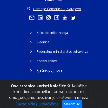
Hamdije Čemerlića 2, Sarajevo
Kako do informacija
Sjednice
Federalno ministarstvo zdravstva
Korisni linkovi
Rječnik pojmova
Ova stranica koristi kolačiće
🍪 Kolačiće
koristimo za pravilan rad web stranice i
Copyright 2021. Vlada Federacije Bosne i
omogućujemo uvezivanje društvenih mreža
Hercegovine
Saznaj više o kolačićima
Slažem se