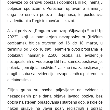
obaveze po osnovu poreza i doprinosa ili koji nemaju
potpisan sporazum s Poreznom upravom o izmirenju
duga po osnovu poreza i doprinosa, te poslodavci
evidentirani u Registru novčanih kazni.
samozapošljavanja Start Up
Javni poziv za „Program
2022“, koji je namijenjen nezaposlenim (fizičkim
osobama), bit će otvoren od 16. do 18. marta, u
terminu od 8 do 16 sati.
Namjera ovog programa je
potaknuti najmanje 2.500 osoba sa evidencije
nezaposlenih u Federaciji BiH na samozapošljavanje,
pokretanjem djelatnosti/društva, kao i na zapošljavanje
drugih osoba sa evidencije nezaposlenih u pokrenutim
djelatnostima.
Ciljna grupa su osobe prijavljene na evidenciju
nezaposlenih prije dana objave javnog poziva, bez
obzira na stepen obrazovanja i starosnu dob, a koje će
nakon prijave na Javni poziv registrirati i održati