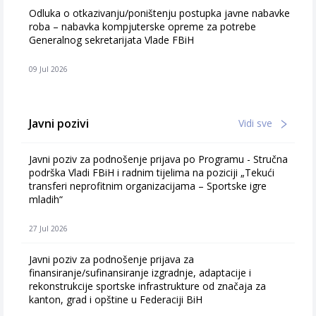
Odluka o otkazivanju/poništenju postupka javne nabavke
roba – nabavka kompjuterske opreme za potrebe
Generalnog sekretarijata Vlade FBiH
09 Jul 2026
Javni pozivi
Vidi sve
Javni poziv za podnošenje prijava po Programu - Stručna
podrška Vladi FBiH i radnim tijelima na poziciji „Tekući
transferi neprofitnim organizacijama – Sportske igre
mladih“
27 Jul 2026
Javni poziv za podnošenje prijava za
finansiranje/sufinansiranje izgradnje, adaptacije i
rekonstrukcije sportske infrastrukture od značaja za
kanton, grad i opštine u Federaciji BiH