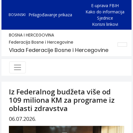
E-uprava FBIH
Kako do informacija
Prilagođavanje prikaza
BOSANSKI
Sjednice
Korisni linkovi
BOSNA I HERCEGOVINA
Federacija Bosne i Hercegovine
Vlada Federacije Bosne i Hercegovine
Iz Federalnog budžeta više od
109 miliona KM za programe iz
oblasti zdravstva
06.07.2026.