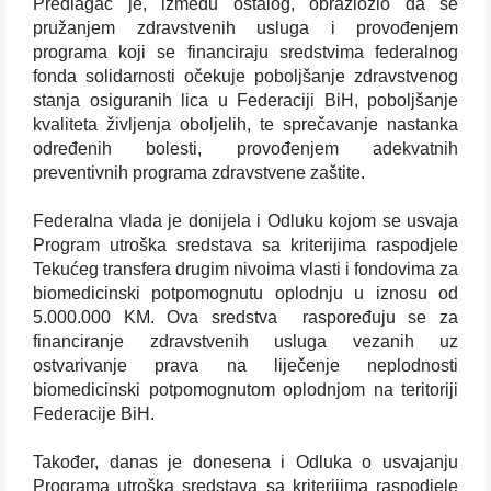
Predlagač je, između ostalog, obrazložio da se
pružanjem zdravstvenih usluga i provođenjem
programa koji se financiraju sredstvima federalnog
fonda solidarnosti očekuje poboljšanje zdravstvenog
stanja osiguranih lica u Federaciji BiH, poboljšanje
kvaliteta življenja oboljelih, te sprečavanje nastanka
određenih bolesti, provođenjem adekvatnih
preventivnih programa zdravstvene zaštite.
Federalna vlada je donijela i Odluku kojom se usvaja
Program utroška sredstava sa kriterijima raspodjele
Tekućeg transfera drugim nivoima vlasti i fondovima za
biomedicinski potpomognutu oplodnju u iznosu od
5.000.000 KM. Ova sredstva
raspoređuju se za
financiranje zdravstvenih usluga vezanih uz
ostvarivanje prava na liječenje neplodnosti
biomedicinski potpomognutom oplodnjom na teritoriji
Federacije BiH.
Također, danas je donesena i Odluka o usvajanju
Programa utroška sredstava sa kriterijima raspodjele