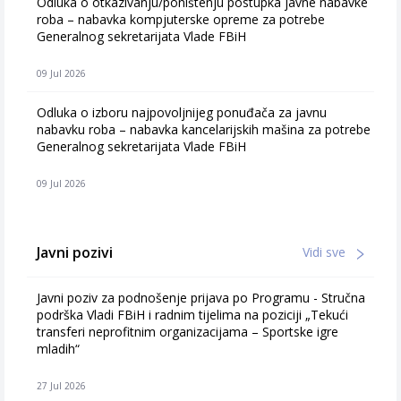
Odluka o otkazivanju/poništenju postupka javne nabavke
roba – nabavka kompjuterske opreme za potrebe
Generalnog sekretarijata Vlade FBiH
09 Jul 2026
Odluka o izboru najpovoljnijeg ponuđača za javnu
nabavku roba – nabavka kancelarijskih mašina za potrebe
Generalnog sekretarijata Vlade FBiH
09 Jul 2026
Javni pozivi
Vidi sve
Javni poziv za podnošenje prijava po Programu - Stručna
podrška Vladi FBiH i radnim tijelima na poziciji „Tekući
transferi neprofitnim organizacijama – Sportske igre
mladih“
27 Jul 2026