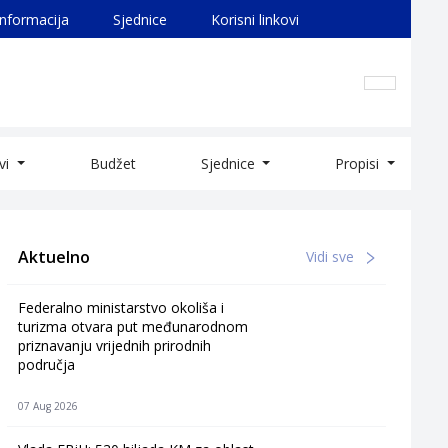
informacija
Sjednice
Korisni linkovi
ivi
Budžet
Sjednice
Propisi
Aktuelno
Vidi sve
Federalno ministarstvo okoliša i
turizma otvara put međunarodnom
priznavanju vrijednih prirodnih
područja
07 Aug 2026