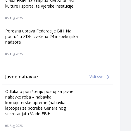
Vlada FBiH: 530 hiljada KM za oblast
kulture i sporta, te vjerske institucije
06 Aug 2026
Porezna uprava Federacije BiH: Na
području ZDK izvršena 24 inspekcijska
nadzora
06 Aug 2026
Javne nabavke
Vidi sve
Odluka o poništenju postupka javne
nabavke roba – nabavka
kompjuterske opreme (nabavka
laptopa) za potrebe Generalnog
sekretarijata Vlade FBiH
06 Aug 2026