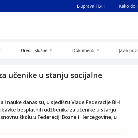
E-uprava FBIH
Kako do 
Uredi i službe
Dokumenti
Javni poz
za učenike u stanju socijalne
a i nauke danas su, u sjedištu Vlade Federacije BiH
nabavke besplatnih udžbenika za učenike u stanju
snovnu školu u Federaciji Bosne i Hercegovine, u