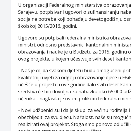
U organizaciji Federalnog ministarstva obrazovanja 
Sarajevu, potpisivani ugovori o sufinansiranju nab
socijalne potrebe koji pohađaju devetogodišnju osn
školskoj 2015/2016. godini.
Ugovore su potpisali federalna ministrica obrazovan
ministri, odnosno predstavnici kantonalnih minista
obrazovanja i nauke je u Budžetu za 2015. godinu os
ovog projekta, u kojem učestvuje svih deset kanton
- Naš je cilj da svakom djetetu budu omogućeni pribl
kvalitetniji uvjeti za odgoj i obrazovanje djece u F
učešće u projektu i ove godine dalo svih deset kant
sredstva će biti dovoljna za nabavku oko 65.000 ud
učenika - naglasila je ovom prilikom federalna minist
- Novi udžbenici su i dalje skupi za većinu roditelja
obezbijediti za svu djecu. Nažalost, naše su mogućn
realizirati ovaj projekat. Stoga smo ponovo odluči