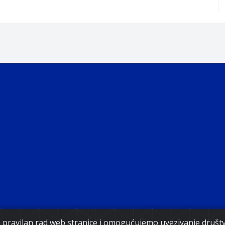
Copyright 2021. Vlada Federacije Bosne i Hercegovine
za pravilan rad web stranice i omogućujemo uvezivanje druš