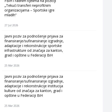
FBiH i radnim tijelima na poziciji
„Tekući transferi neprofitnim
organizacijama – Sportske igre
mladih“
27 Jul 2026
Javni poziv za podnošenje prijava za
finansiranje/sufinansiranje izgradnje,
adaptacije i rekonstrukcije sportske
infrastrukture od značaja za kanton,
grad i opštine u Federaciji BiH
25 Mar 2026
Javni poziv za podnošenje prijava za
finansiranje/sufinansiranje izgradnje,
adaptacije i rekonstrukcije institucija
kulture od značaja za kanton, grad i
opštine u Federaciji BiH
25 Mar 2026