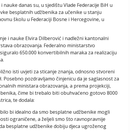
i nauke danas su, u sjedištu Vlade Federacije BiH u
avke besplatnih udžbenika za učenike u stanju
ovnu školu u Federaciji Bosne i Hercegovine, u
je i nauke Elvira Dilberović i nadležni kantonalni
rstava obrazovanja. Federalno ministarstvo
iguralo 650.000 konvertibilnih maraka za realizaciju
a.
ižno isti uvjeti za sticanje znanja, odnosno stvoreni
BiH. Posebno pozdravljamo činjenicu da je saglasnost za
onalnih ministara obrazovanja, a prema projekciji,
žbenika, čime bi trebalo biti obuhvaćeno gotovo 8000
rica, te dodala:
 i bilo bi idealno da smo besplatne udžbenike mogli
osti ograničene, a željeli smo što ravnopravnije
li da besplatne udžbenike dobiju djeca ugroženog