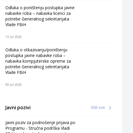
Odluka o poništenju postupka javne
nabavke roba – nabavka licenci za
potrebe Generalnog sekretarijata
Vlade FBiH
13 Jul 2026
Odluka o otkazivanju/poništenju
postupka javne nabavke roba –
nabavka kompjuterske opreme za
potrebe Generalnog sekretarijata
Vlade FBiH
09 Jul 2026
Javni pozivi
Vidi sve
Javni poziv za podnošenje prijava po
Programu - Stručna podrška Vladi