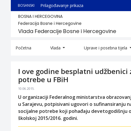
Prilagođavanje prikaza
BOSANSKI
BOSNA I HERCEGOVINA
Federacija Bosne i Hercegovine
Vlada Federacije Bosne i Hercegovine
Početna
Vlada
Uprave i posebna tijela
I ove godine besplatni udžbenici 
potrebe u FBiH
10.06.2015.
U organizaciji Federalnog ministarstva obrazovanj
u Sarajevu, potpisivani ugovori o sufinansiranju 
socijalne potrebe koji pohađaju devetogodišnju o
školskoj 2015/2016. godini.