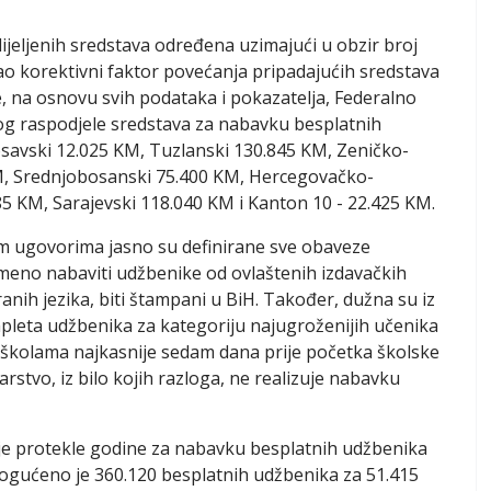
dijeljenih sredstava određena uzimajući u obzir broj
o korektivni faktor povećanja pripadajućih sredstava
e, na osnovu svih podataka i pokazatelja, Federalno
log raspodjele sredstava za nabavku besplatnih
osavski 12.025 KM, Tuzlanski 130.845 KM, Zeničko-
M, Srednjobosanski 75.400 KM, Hercegovačko-
 KM, Sarajevski 118.040 KM i Kanton 10 - 22.425 KM.
nim ugovorima jasno su definirane sve obaveze
meno nabaviti udžbenike od ovlaštenih izdavačkih
anih jezika, biti štampani u BiH. Također, dužna su iz
mpleta udžbenika za kategoriju najugroženijih učenika
m školama najkasnije sedam dana prije početka školske
stvo, iz bilo kojih razloga, ne realizuje nabavku
 je protekle godine za nabavku besplatnih udžbenika
mogućeno je 360.120 besplatnih udžbenika za 51.415