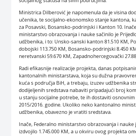
socijalnog statusa na svim područjima.
Ministrica Dilberović je napomenula da je visina do
učenika, te socijalno-ekonomsko stanje kantona, ka
za Posavski, Bosansko-podrinjski i Kanton 10. Inač
ministarstvo obrazovanja i nauke sačinilo je Prijed
udžbenika, i to: Unsko-sanski kanton 81.510 KM, P
dobojski 113.750 KM, Bosansko-podrinjski 8.450 K
neretvanski 59.670 KM, Zapadnohercegovački 27.885
Radi efikasnije realizacije projekta, danas potpisa
kantonalnih ministarstava, koja su dužna pravovre
kuća s područja BiH, a trebaju, izuzev udžbenika str
dodijeljenih sredstava nabaviti pripadajući broj ko
u stanju socijalne potrebe, te ih dostaviti osnovni
2015/2016. godine. Ukoliko neko kantonalno ministar
udžbenika, obavezno je vratiti sredstava.
Inače, Federalno ministarstvo obrazovanja i nauke
izdvojilo 1.745.000 KM, a u okviru ovog projekta o