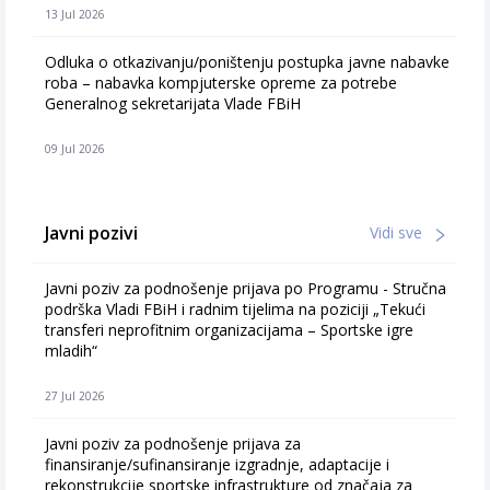
13 Jul 2026
Odluka o otkazivanju/poništenju postupka javne nabavke
roba – nabavka kompjuterske opreme za potrebe
Generalnog sekretarijata Vlade FBiH
09 Jul 2026
Javni pozivi
Vidi sve
Javni poziv za podnošenje prijava po Programu - Stručna
podrška Vladi FBiH i radnim tijelima na poziciji „Tekući
transferi neprofitnim organizacijama – Sportske igre
mladih“
27 Jul 2026
Javni poziv za podnošenje prijava za
finansiranje/sufinansiranje izgradnje, adaptacije i
rekonstrukcije sportske infrastrukture od značaja za