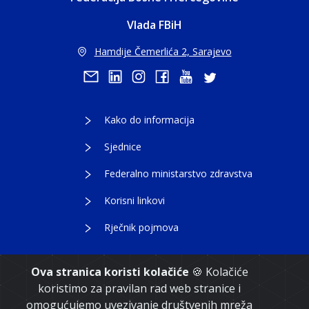
Vlada FBiH
Hamdije Čemerlića 2, Sarajevo
Kako do informacija
Sjednice
Federalno ministarstvo zdravstva
Korisni linkovi
Rječnik pojmova
Ova stranica koristi kolačiće
🍪 Kolačiće
koristimo za pravilan rad web stranice i
Copyright 2021. Vlada Federacije Bosne i
omogućujemo uvezivanje društvenih mreža