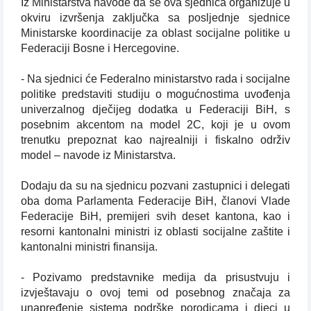
Iz Ministarstva navode da se ova sjednica organizuje u
okviru izvršenja zaključka sa posljednje sjednice
Ministarske koordinacije za oblast socijalne politike u
Federaciji Bosne i Hercegovine.
- Na sjednici će Federalno ministarstvo rada i socijalne
politike predstaviti studiju o mogućnostima uvođenja
univerzalnog dječijeg dodatka u Federaciji BiH, s
posebnim akcentom na model 2C, koji je u ovom
trenutku prepoznat kao najrealniji i fiskalno održiv
model – navode iz Ministarstva.
Dodaju da su na sjednicu pozvani zastupnici i delegati
oba doma Parlamenta Federacije BiH, članovi Vlade
Federacije BiH, premijeri svih deset kantona, kao i
resorni kantonalni ministri iz oblasti socijalne zaštite i
kantonalni ministri finansija.
- Pozivamo predstavnike medija da prisustvuju i
izvještavaju o ovoj temi od posebnog značaja za
unapređenje sistema podrške porodicama i djeci u