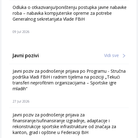
Odluka o otkazivanju/poništenju postupka javne nabavke
roba – nabavka kompjuterske opreme za potrebe
Generalnog sekretarijata Vlade FBiH
09 Jul 2026
Javni pozivi
Vidi sve
Javni poziv za podnošenje prijava po Programu - Stručna
podrška Vladi FBiH i radnim tijelima na poziciji „Tekući
transferi neprofitnim organizacijama – Sportske igre
mladih“
27 Jul 2026
Javni poziv za podnošenje prijava za
finansiranje/sufinansiranje izgradnje, adaptacije i
rekonstrukcije sportske infrastrukture od značaja za
kanton, grad i opštine u Federaciji BiH