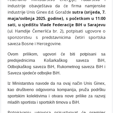
industrije obavještava da će firma namjenske
industrije Unis Ginex d.d. Goražde
sutra (srijeda, 7.
maja/svibnja 2025. godine), s početkom u 11:00
sati, u sjedištu Vlade Federacije BiH u Sarajevu
(ul. Hamdije Čemerlića br. 2), potpisati ugovore o
sponzorstvu s predstavnicima četiri sportska
saveza Bosne i Hercegovine.
Ovom prilikom, ugovori će biti potpisani sa
predsjednicima Košarkaškog saveza BiH,
Odbojkaškog saveza BiH, Rukometnog saveza BiH i
Saveza sjedeće odbojke BiH.
Iz Ministarstva navode da na ovaj način Unis Ginex,
kao društveno odgovorna kompanija, pruža podršku
sportskim kolektivima i otvara nove prilike za razvoj
mladih sportista i sportskih timova u BiH.
Potpisivanju ugovora prisustvovat će premijer