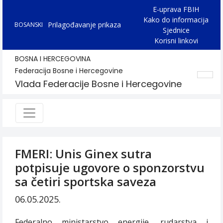
E-uprava FBIH
Kako do informacija
Prilagođavanje prikaza
BOSANSKI
Sjednice
Korisni linkovi
BOSNA I HERCEGOVINA
Federacija Bosne i Hercegovine
Vlada Federacije Bosne i Hercegovine
FMERI: Unis Ginex sutra
potpisuje ugovore o sponzorstvu
sa četiri sportska saveza
06.05.2025.
Federalno ministarstvo energije, rudarstva i