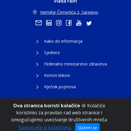
Vlada FBiH
Hamdije Čemerlića 2, Sarajevo
Kako do informacija
Sjednice
Federalno ministarstvo zdravstva
Korisni linkovi
Rječnik pojmova
Ova stranica koristi kolačiće
🍪 Kolačiće
koristimo za pravilan rad web stranice i
Copyright 2021. Vlada Federacije Bosne i
omogućujemo uvezivanje društvenih mreža
Hercegovine
Saznaj više o kolačićima
Slažem se