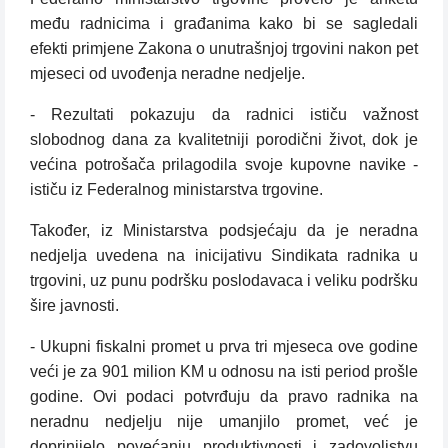
među radnicima i građanima kako bi se sagledali
efekti primjene Zakona o unutrašnjoj trgovini nakon pet
mjeseci od uvođenja neradne nedjelje.
- Rezultati pokazuju da radnici ističu važnost
slobodnog dana za kvalitetniji porodični život, dok je
većina potrošača prilagodila svoje kupovne navike -
ističu iz Federalnog ministarstva trgovine.
Također, iz Ministarstva podsjećaju da je neradna
nedjelja uvedena na inicijativu Sindikata radnika u
trgovini, uz punu podršku poslodavaca i veliku podršku
šire javnosti.
- Ukupni fiskalni promet u prva tri mjeseca ove godine
veći je za 901 milion KM u odnosu na isti period prošle
godine. Ovi podaci potvrđuju da pravo radnika na
neradnu nedjelju nije umanjilo promet, već je
doprinijelo povećanju produktivnosti i zadovoljstvu