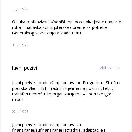
13 Jul 2026
Odluka o otkazivanju/poništenju postupka javne nabavke
roba – nabavka kompjuterske opreme za potrebe
Generalnog sekretarijata Vlade FBiH
09 Jul 2026
Javni pozivi
Vidi sve
Javni poziv za podnošenje prijava po Programu - Stručna
podrška Vladi FBiH i radnim tijelima na poziciji „Tekući
transferi neprofitnim organizacijama – Sportske igre
mladih“
27 Jul 2026
Javni poziv za podnošenje prijava za
finansiranje/sufinansiranje izgradnje, adaptacije i