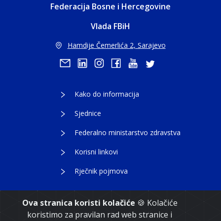
Federacija Bosne i Hercegovine
Vlada FBiH
Hamdije Čemerlića 2, Sarajevo
Kako do informacija
Sjednice
Federalno ministarstvo zdravstva
Korisni linkovi
Rječnik pojmova
Ova stranica koristi kolačiće
🍪 Kolačiće
koristimo za pravilan rad web stranice i