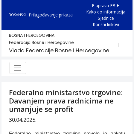
E-uprava FBIH
Kako do informacija
Prilagođavanje prikaza
BOSANSKI
Sjednice
Korisni linkovi
BOSNA I HERCEGOVINA
Federacija Bosne i Hercegovine
Vlada Federacije Bosne i Hercegovine
Federalno ministarstvo trgovine:
Davanjem prava radnicima ne
umanjuje se profit
30.04.2025.
Federalno ministarstvo trgovine provelo je anketu