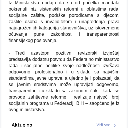
Iz Ministarstva dodaju da su od početka mandata
pokrenuli niz sistemskih reformi u oblastima rada,
socijalne zaštite, podrške porodicama s djecom,
zaštite osoba s invaliditetom i unapređenja prava
najugroženijih kategorija stanovništva, uz istovremeno
očuvanje pune zakonitosti i transparentnosti
finansijskog poslovanja.
- Treći uzastopni pozitivni revizorski izvještaj
predstavlja dodatnu potvrdu da Federalno ministarstvo
rada i socijalne politike svoje nadležnosti izvršava
odgovorno, profesionalno i u skladu sa najvišim
standardima javne uprave, a ujedno je i polazatelj da
se javnim sredstvima može upravljati odgovorno,
transparentno i u skladu sa zakonom, čak i kada se
provode zahtjevne reforme i realizuje najveći broj
socijalnih programa u Federaciji BiH – saopćeno je iz
ovog ministarstva.
Aktuelno
Vidi sve