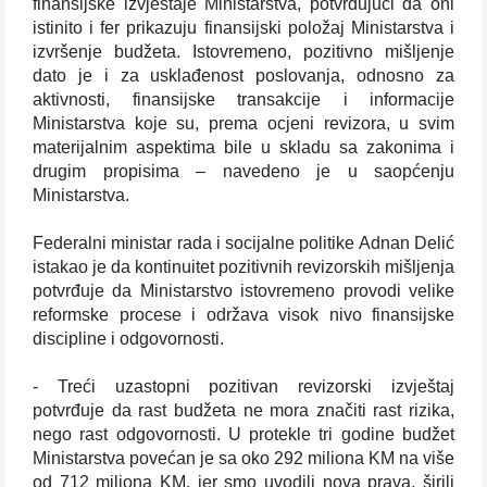
finansijske izvještaje Ministarstva, potvrđujući da oni
istinito i fer prikazuju finansijski položaj Ministarstva i
izvršenje budžeta. Istovremeno, pozitivno mišljenje
dato je i za usklađenost poslovanja, odnosno za
aktivnosti, finansijske transakcije i informacije
Ministarstva koje su, prema ocjeni revizora, u svim
materijalnim aspektima bile u skladu sa zakonima i
drugim propisima – navedeno je u saopćenju
Ministarstva.
Federalni ministar rada i socijalne politike Adnan Delić
istakao je da kontinuitet pozitivnih revizorskih mišljenja
potvrđuje da Ministarstvo istovremeno provodi velike
reformske procese i održava visok nivo finansijske
discipline i odgovornosti.
- Treći uzastopni pozitivan revizorski izvještaj
potvrđuje da rast budžeta ne mora značiti rast rizika,
nego rast odgovornosti. U protekle tri godine budžet
Ministarstva povećan je sa oko 292 miliona KM na više
od 712 miliona KM, jer smo uvodili nova prava, širili