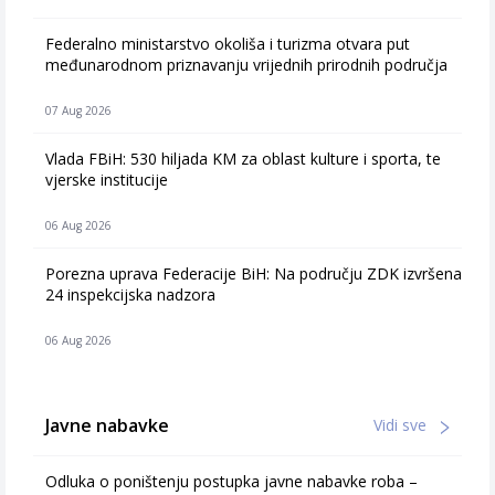
Federalno ministarstvo okoliša i turizma otvara put
međunarodnom priznavanju vrijednih prirodnih područja
07 Aug 2026
Vlada FBiH: 530 hiljada KM za oblast kulture i sporta, te
vjerske institucije
06 Aug 2026
Porezna uprava Federacije BiH: Na području ZDK izvršena
24 inspekcijska nadzora
06 Aug 2026
Javne nabavke
Vidi sve
Odluka o poništenju postupka javne nabavke roba –