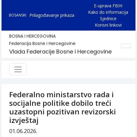
E-uprava FBIH
Kako do informacija
Prilagođavanje prikaza
BOSANSKI
Sjednice
Korisni linkovi
BOSNA I HERCEGOVINA
Federacija Bosne i Hercegovine
Vlada Federacije Bosne i Hercegovine
Federalno ministarstvo rada i
socijalne politike dobilo treći
uzastopni pozitivan revizorski
izvještaj
01.06.2026.