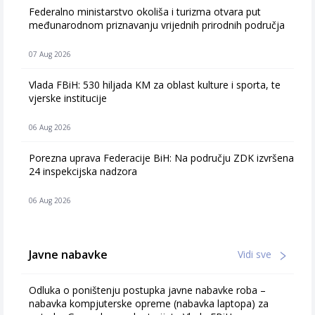
Federalno ministarstvo okoliša i turizma otvara put
međunarodnom priznavanju vrijednih prirodnih područja
07 Aug 2026
Vlada FBiH: 530 hiljada KM za oblast kulture i sporta, te
vjerske institucije
06 Aug 2026
Porezna uprava Federacije BiH: Na području ZDK izvršena
24 inspekcijska nadzora
06 Aug 2026
Javne nabavke
Vidi sve
Odluka o poništenju postupka javne nabavke roba –
nabavka kompjuterske opreme (nabavka laptopa) za