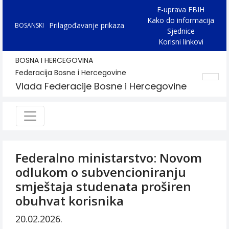
E-uprava FBIH
Kako do informacija
Prilagođavanje prikaza
BOSANSKI
Sjednice
Korisni linkovi
BOSNA I HERCEGOVINA
Federacija Bosne i Hercegovine
Vlada Federacije Bosne i Hercegovine
Federalno ministarstvo: Novom
odlukom o subvencioniranju
smještaja studenata proširen
obuhvat korisnika
20.02.2026.