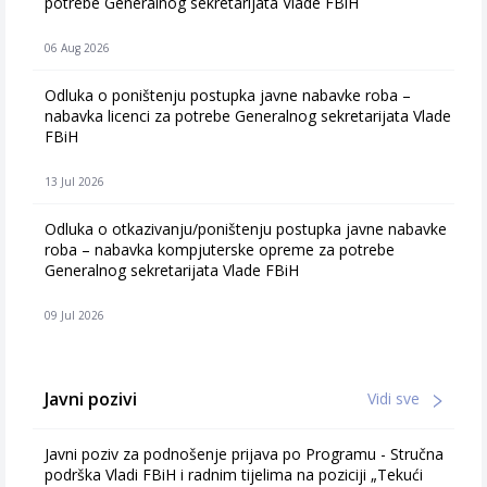
potrebe Generalnog sekretarijata Vlade FBiH
06 Aug 2026
Odluka o poništenju postupka javne nabavke roba –
nabavka licenci za potrebe Generalnog sekretarijata Vlade
FBiH
13 Jul 2026
Odluka o otkazivanju/poništenju postupka javne nabavke
roba – nabavka kompjuterske opreme za potrebe
Generalnog sekretarijata Vlade FBiH
09 Jul 2026
Javni pozivi
Vidi sve
Javni poziv za podnošenje prijava po Programu - Stručna
podrška Vladi FBiH i radnim tijelima na poziciji „Tekući