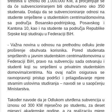
sredstva u iznosu od 1.000.000 KM, a procjenjuje se
da će subvencioniranjem biti obuhvaćeno oko 350
studenata. Dodaju da se subvencioniranje odnosi na
studente smještene u studentskim centrima/domovima
sa područja Bosansko-podrinjskog, Posavskog i
Kantona 10, kao i na studente sa područja Republike
Srpske koji studiraju u Federaciji BiH.
- Važna novina u odnosu na prethodnu odluku jeste
proširenje obuhvata korisnika. Pored studenata
smještenih u javnim studentskim centrima/domovima u
Federaciji BiH, pravo na subvenciju sada ostvaruju i
studenti koji su smješteni u privatnim studentskim
domovima/centrima. Na ovaj način osigurava se
ravnopravniji pristup podršci i prilagođavanje mjere
stvarnim uslovima studiranja – navodi se u saopćenju
Ministarstva.
Također navode da je Odlukom utvrđena subvencija u
iznosu od 300 KM mjesečno po studentu, za deset
mjeseci akademske godine, a za realizaciju mjere