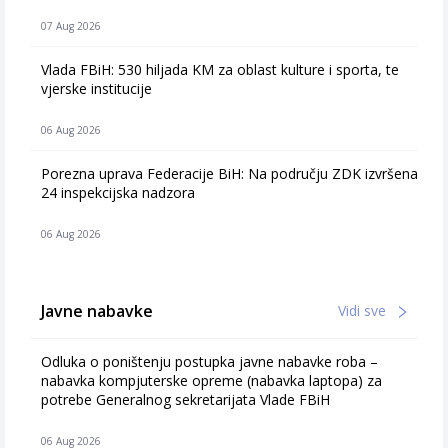
07 Aug 2026
Vlada FBiH: 530 hiljada KM za oblast kulture i sporta, te
vjerske institucije
06 Aug 2026
Porezna uprava Federacije BiH: Na području ZDK izvršena
24 inspekcijska nadzora
06 Aug 2026
Javne nabavke
Vidi sve
Odluka o poništenju postupka javne nabavke roba –
nabavka kompjuterske opreme (nabavka laptopa) za
potrebe Generalnog sekretarijata Vlade FBiH
06 Aug 2026