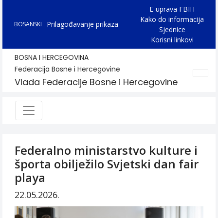
E-uprava FBIH
Kako do informacija
Prilagođavanje prikaza
BOSANSKI
Sjednice
Korisni linkovi
BOSNA I HERCEGOVINA
Federacija Bosne i Hercegovine
Vlada Federacije Bosne i Hercegovine
Federalno ministarstvo kulture i
športa obilježilo Svjetski dan fair
playa
22.05.2026.