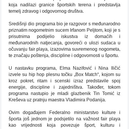
koja nadilazi granice športskih terena i predstavlja
temelj zdravog i odgovornog društva.
Središnji dio programa bio je razgovor s međunarodno
priznatim nogometnim sucem Irfanom Peljtom, koji je s
prisutnima podijelio iskustva iz domaćih i
međunarodnih natjecanja, govoreći o ulozi sudaca u
očuvanju fair playa, izazovima suvremenog nogometa,
te značaju poštenja, discipline i odgovornosti u športu.
U nastavku programa, Elma Nazifović i Nina Iličić
izvele su hip hop plesnu točku „Box Match“, kojom su
kroz pokret, ritam i scenski izraz predstavile spoj
energije, discipline i zajedništva. Također, tokom
programa nastupio je mladi glazbenik Tin Tomić iz
Kreševa uz pratnju maestra Vladimira Podanija.
Ovim događajem Federalno ministarstvo kulture i
športa još jednom je podsjetilo na važnost fair playa
kao vrijednosti koja povezuje šport, kulturu i