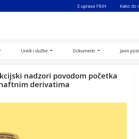
E-uprava FBIH
Kako do 
Uredi i službe
Dokumenti
Javni poz
ekcijski nadzori povodom početka
naftnim derivatima