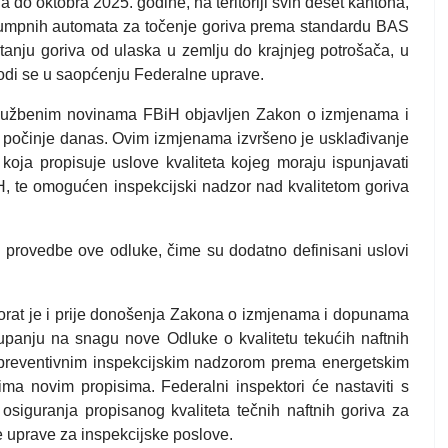
la do oktobra 2025. godine, na teritoriji svih deset kantona,
umpnih automata za točenje goriva prema standardu BAS
tanju goriva od ulaska u zemlju do krajnjeg potrošača, u
odi se u saopćenju Federalne uprave.
Službenim novinama FBiH objavljen Zakon o izmjenama i
 počinje danas. Ovim izmjenama izvršeno je usklađivanje
koja propisuje uslove kvaliteta kojeg moraju ispunjavati
BiH, te omogućen inspekcijski nadzor nad kvalitetom goriva
 provedbe ove odluke, čime su dodatno definisani uslovi
ktorat je i prije donošenja Zakona o izmjenama i dopunama
panju na snagu nove Odluke o kvalitetu tekućih naftnih
e preventivnim inspekcijskim nadzorom prema energetskim
tima novim propisima. Federalni inspektori će nastaviti s
 osiguranja propisanog kvaliteta tečnih naftnih goriva za
 uprave za inspekcijske poslove.