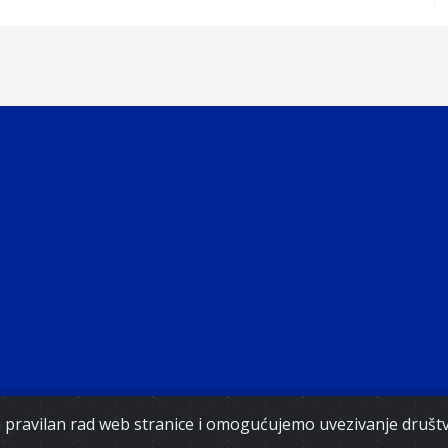
Copyright 2021. Vlada Federacije Bosne i Hercegovine
za pravilan rad web stranice i omogućujemo uvezivanje druš