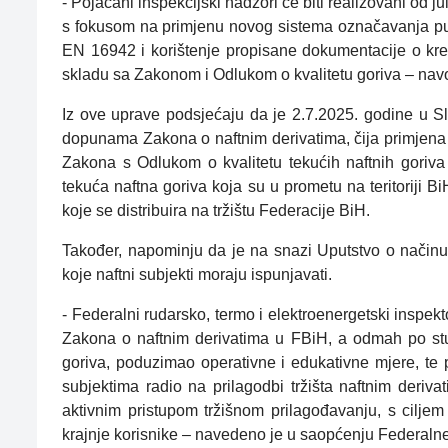
- Pojačani inspekcijski nadzori će biti realizovani od ju
s fokusom na primjenu novog sistema označavanja p
EN 16942 i korištenje propisane dokumentacije o kre
skladu sa Zakonom i Odlukom o kvalitetu goriva – nav
Iz ove uprave podsjećaju da je 2.7.2025. godine u 
dopunama Zakona o naftnim derivatima, čija primjena
Zakona s Odlukom o kvalitetu tekućih naftnih goriva 
tekuća naftna goriva koja su u prometu na teritoriji 
koje se distribuira na tržištu Federacije BiH.
Također, napominju da je na snazi Uputstvo o načinu
koje naftni subjekti moraju ispunjavati.
- Federalni rudarsko, termo i elektroenergetski inspe
Zakona o naftnim derivatima u FBiH, a odmah po stu
goriva, poduzimao operativne i edukativne mjere, t
subjektima radio na prilagodbi tržišta naftnim deriva
aktivnim pristupom tržišnom prilagođavanju, s ciljem
krajnje korisnike – navedeno je u saopćenju Federalne