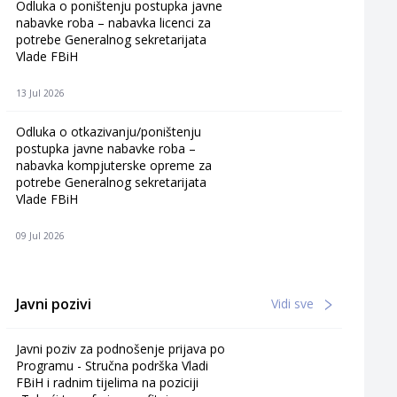
Odluka o poništenju postupka javne
nabavke roba – nabavka licenci za
potrebe Generalnog sekretarijata
Vlade FBiH
13 Jul 2026
Odluka o otkazivanju/poništenju
postupka javne nabavke roba –
nabavka kompjuterske opreme za
potrebe Generalnog sekretarijata
Vlade FBiH
09 Jul 2026
Javni pozivi
Vidi sve
Javni poziv za podnošenje prijava po
Programu - Stručna podrška Vladi
FBiH i radnim tijelima na poziciji