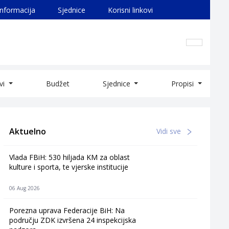
informacija
Sjednice
Korisni linkovi
ivi
Budžet
Sjednice
Propisi
Aktuelno
Vidi sve
Vlada FBiH: 530 hiljada KM za oblast
kulture i sporta, te vjerske institucije
06 Aug 2026
Porezna uprava Federacije BiH: Na
području ZDK izvršena 24 inspekcijska