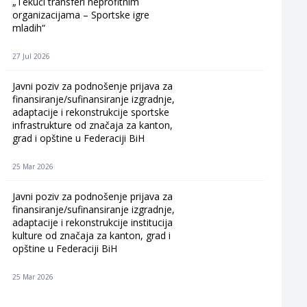
„Tekući transferi neprofitnim
organizacijama – Sportske igre
mladih“
27 Jul 2026
Javni poziv za podnošenje prijava za
finansiranje/sufinansiranje izgradnje,
adaptacije i rekonstrukcije sportske
infrastrukture od značaja za kanton,
grad i opštine u Federaciji BiH
25 Mar 2026
Javni poziv za podnošenje prijava za
finansiranje/sufinansiranje izgradnje,
adaptacije i rekonstrukcije institucija
kulture od značaja za kanton, grad i
opštine u Federaciji BiH
25 Mar 2026