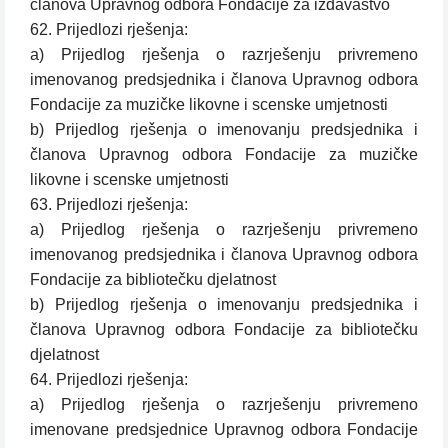
članova Upravnog odbora Fondacije za izdavaštvo
62. Prijedlozi rješenja:
a) Prijedlog rješenja o razrješenju privremeno
imenovanog predsjednika i članova Upravnog odbora
Fondacije za muzičke likovne i scenske umjetnosti
b) Prijedlog rješenja o imenovanju predsjednika i
članova Upravnog odbora Fondacije za muzičke
likovne i scenske umjetnosti
63. Prijedlozi rješenja:
a) Prijedlog rješenja o razrješenju privremeno
imenovanog predsjednika i članova Upravnog odbora
Fondacije za bibliotečku djelatnost
b) Prijedlog rješenja o imenovanju predsjednika i
članova Upravnog odbora Fondacije za bibliotečku
djelatnost
64. Prijedlozi rješenja:
a) Prijedlog rješenja o razrješenju privremeno
imenovane predsjednice Upravnog odbora Fondacije