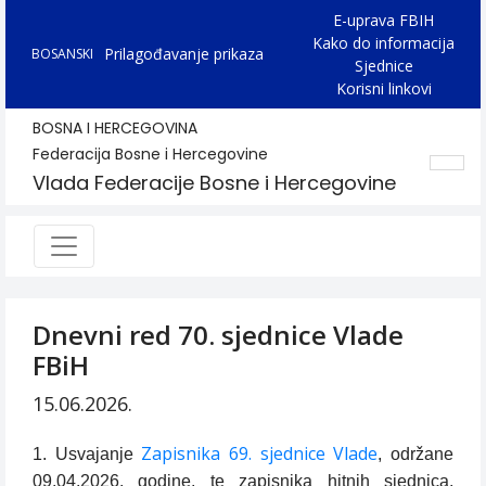
E-uprava FBIH
Kako do informacija
Prilagođavanje prikaza
BOSANSKI
Sjednice
Korisni linkovi
BOSNA I HERCEGOVINA
Federacija Bosne i Hercegovine
Vlada Federacije Bosne i Hercegovine
Dnevni red 70. sjednice Vlade
FBiH
15.06.2026.
Zapisnika 69. sjednice Vlade
1. Usvajanje
, održane
09.04.2026. godine, te zapisnika hitnih sjednica,