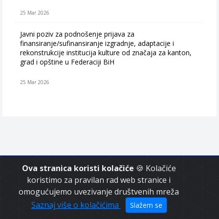
25 Mar 2026
Javni poziv za podnošenje prijava za
finansiranje/sufinansiranje izgradnje, adaptacije i
rekonstrukcije institucija kulture od značaja za kanton,
grad i opštine u Federaciji BiH
25 Mar 2026
Ova stranica koristi kolačiće
🍪 Kolačiće
koristimo za pravilan rad web stranice i
Bosna i Hercegovina
omogućujemo uvezivanje društvenih mreža
Federacija Bosne i Hercegovine
Saznaj više o kolačićima
Slažem se