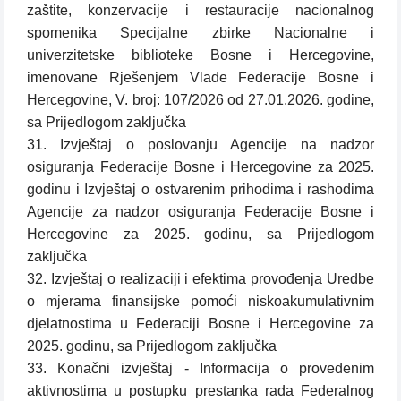
zaštite, konzervacije i restauracije nacionalnog
spomenika Specijalne zbirke Nacionalne i
univerzitetske biblioteke Bosne i Hercegovine,
imenovane Rješenjem Vlade Federacije Bosne i
Hercegovine, V. broj: 107/2026 od 27.01.2026. godine,
sa Prijedlogom zaključka
31. Izvještaj o poslovanju Agencije na nadzor
osiguranja Federacije Bosne i Hercegovine za 2025.
godinu i Izvještaj o ostvarenim prihodima i rashodima
Agencije za nadzor osiguranja Federacije Bosne i
Hercegovine za 2025. godinu, sa Prijedlogom
zaključka
32. Izvještaj o realizaciji i efektima provođenja Uredbe
o mjerama finansijske pomoći niskoakumulativnim
djelatnostima u Federaciji Bosne i Hercegovine za
2025. godinu, sa Prijedlogom zaključka
33. Konačni izvještaj - Informacija o provedenim
aktivnostima u postupku prestanka rada Federalnog