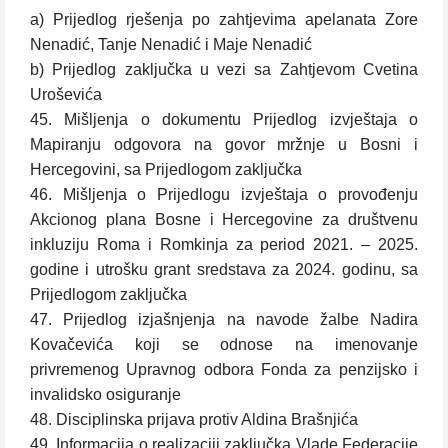
a) Prijedlog rješenja po zahtjevima apelanata Zore
Nenadić, Tanje Nenadić i Maje Nenadić
b) Prijedlog zaključka u vezi sa Zahtjevom Cvetina
Uroševića
45. Mišljenja o dokumentu Prijedlog izvještaja o
Mapiranju odgovora na govor mržnje u Bosni i
Hercegovini, sa Prijedlogom zaključka
46. Mišljenja o Prijedlogu izvještaja o provođenju
Akcionog plana Bosne i Hercegovine za društvenu
inkluziju Roma i Romkinja za period 2021. – 2025.
godine i utrošku grant sredstava za 2024. godinu, sa
Prijedlogom zaključka
47. Prijedlog izjašnjenja na navode žalbe Nadira
Kovačevića koji se odnose na imenovanje
privremenog Upravnog odbora Fonda za penzijsko i
invalidsko osiguranje
48. Disciplinska prijava protiv Aldina Brašnjića
49. Informacija o realizaciji zaključka Vlade Federacije