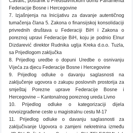
Čavalić, poslanik u Predstavničkom domu Parlamenta
Federacije Bosne i Hercegovine
7. Izjašnjenja na Inicijativu za davanje autentičnog
tumačenja člana 5. Zakona o finansijskoj konsolidaciji
privrednih društava u Federaciji BiH i Zakona o
poreznoj upravi Federacije BiH, koju je podnio Elnur
Dizdarević direktor Rudnika uglja Kreka d.o.o. Tuzla,
sa Prijedlogom zaključka
8. Prijedlog uredbe o dopuni Uredbe o osnivanju
Vijeća za djecu Federacije Bosne i Hercegovine
9. Prijedlog odluke o davanju saglasnosti na
zaključenje ugovora o zakupu poslovnih prostorija za
smještaj Porezne uprave Federacije Bosne i
Hercegovine – Kantonalnog poreznog ureda Livno
10. Prijedlog odluke o kategorizaciji dijela
novoizgrađene ceste u magistralnu cestu M-17
11. Prijedlog odluke o davanju saglasnosti za
zaključivanje Ugovora o zamjeni nekretnina između