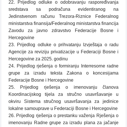
22. Prijedlog odluke o odobravanju raspoređivanja
sredstava sa podračuna evidentiranog na
Jedinstvenom računu Trezora-Riznice Federalnog
ministarstva finansija/Federalnog ministarstva financija
Zavodu za javno zdravstvo Federacije Bosne i
Hercegovine
23. Prijedlog odluke o prihvatanju Izvještaja o radu
Agencije za reviziju privatizacije u Federaciji Bosne i
Hercegovine za 2025. godinu
24. Prijedlog rješenja o formiranju Interresorne radne
grupe za izradu teksta Zakona o koncesijama
Federacije Bosne i Hercegovine
25. Prijedlog rješenja o imenovanju članova
Koordinacijskog tijela za stručno usavršavanje u
okviru Sistema stručnog usavršavanja za jedinice
lokalne samouprave u Federaciji Bosne i Hercegovine
26. Prijedlog rješenja o prestanku važenja Rješenja o
imenovanju Radne grupe za izradu plana za jačanje