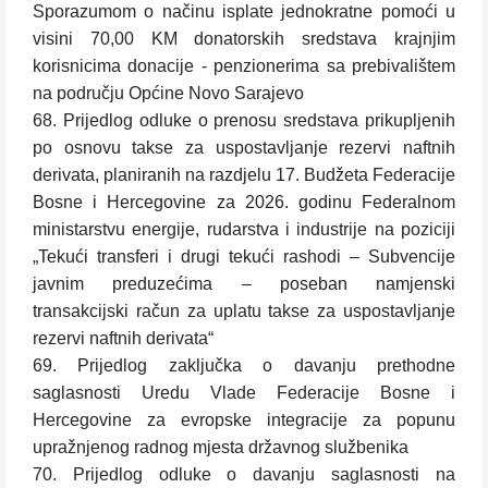
Sporazumom o načinu isplate jednokratne pomoći u
visini 70,00 KM donatorskih sredstava krajnjim
korisnicima donacije - penzionerima sa prebivalištem
na području Općine Novo Sarajevo
68. Prijedlog odluke o prenosu sredstava prikupljenih
po osnovu takse za uspostavljanje rezervi naftnih
derivata, planiranih na razdjelu 17. Budžeta Federacije
Bosne i Hercegovine za 2026. godinu Federalnom
ministarstvu energije, rudarstva i industrije na poziciji
„Tekući transferi i drugi tekući rashodi – Subvencije
javnim preduzećima – poseban namjenski
transakcijski račun za uplatu takse za uspostavljanje
rezervi naftnih derivata“
69. Prijedlog zaključka o davanju prethodne
saglasnosti Uredu Vlade Federacije Bosne i
Hercegovine za evropske integracije za popunu
upražnjenog radnog mjesta državnog službenika
70. Prijedlog odluke o davanju saglasnosti na