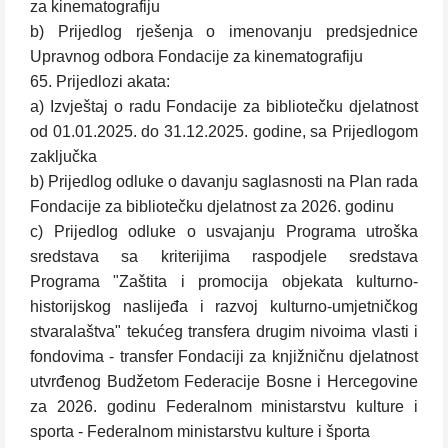
za kinematografiju
b) Prijedlog rješenja o imenovanju predsjednice
Upravnog odbora Fondacije za kinematografiju
65. Prijedlozi akata:
a) Izvještaj o radu Fondacije za bibliotečku djelatnost
od 01.01.2025. do 31.12.2025. godine, sa Prijedlogom
zaključka
b) Prijedlog odluke o davanju saglasnosti na Plan rada
Fondacije za bibliotečku djelatnost za 2026. godinu
c) Prijedlog odluke o usvajanju Programa utroška
sredstava sa kriterijima raspodjele sredstava
Programa "Zaštita i promocija objekata kulturno-
historijskog naslijeđa i razvoj kulturno-umjetničkog
stvaralaštva" tekućeg transfera drugim nivoima vlasti i
fondovima - transfer Fondaciji za knjižničnu djelatnost
utvrđenog Budžetom Federacije Bosne i Hercegovine
za 2026. godinu Federalnom ministarstvu kulture i
sporta - Federalnom ministarstvu kulture i športa