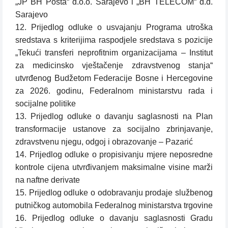
„JP BH Pošta“ d.o.o. Sarajevo i „BH TELECOM“ d.d.
Sarajevo
12. Prijedlog odluke o usvajanju Programa utroška
sredstava s kriterijima raspodjele sredstava s pozicije
„Tekući transferi neprofitnim organizacijama – Institut
za medicinsko vještačenje zdravstvenog stanja“
utvrđenog Budžetom Federacije Bosne i Hercegovine
za 2026. godinu, Federalnom ministarstvu rada i
socijalne politike
13. Prijedlog odluke o davanju saglasnosti na Plan
transformacije ustanove za socijalno zbrinjavanje,
zdravstvenu njegu, odgoj i obrazovanje – Pazarić
14. Prijedlog odluke o propisivanju mjere neposredne
kontrole cijena utvrđivanjem maksimalne visine marži
na naftne derivate
15. Prijedlog odluke o odobravanju prodaje službenog
putničkog automobila Federalnog ministarstva trgovine
16. Prijedlog odluke o davanju saglasnosti Gradu