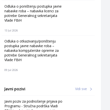
Odluka o poništenju postupka javne
nabavke roba – nabavka licenci za
potrebe Generalnog sekretarijata
Vlade FBiH
13 Jul 2026
Odluka o otkazivanju/poništenju
postupka javne nabavke roba –
nabavka kompjuterske opreme za
potrebe Generalnog sekretarijata
Vlade FBiH
09 Jul 2026
Javni pozivi
Vidi sve
Javni poziv za podnošenje prijava po
Programu - Stručna podrška Vladi