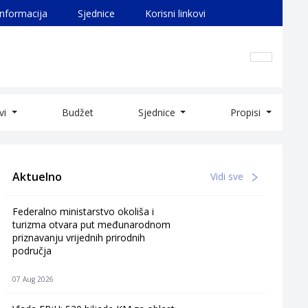
informacija
Sjednice
Korisni linkovi
ivi
Budžet
Sjednice
Propisi
Aktuelno
Vidi sve
Federalno ministarstvo okoliša i
turizma otvara put međunarodnom
priznavanju vrijednih prirodnih
područja
07 Aug 2026