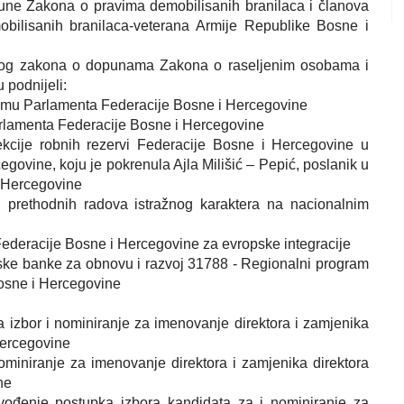
dopune Zakona o pravima demobilisanih branilaca i članova
obilisanih branilaca-veterana Armije Republike Bosne i
dlog zakona o dopunama Zakona o raseljenim osobama i
 podnijeli:
mu Parlamenta Federacije Bosne i Hercegovine
rlamenta Federacije Bosne i Hercegovine
irekcije robnih rezervi Federacije Bosne i Hercegovine u
govine, koju je pokrenula Ajla Milišić – Pepić, poslanik u
 Hercegovine
 prethodnih radova istražnog karaktera na nacionalnim
ederacije Bosne i Hercegovine za evropske integracije
pske banke za obnovu i razvoj 31788 - Regionalni program
Bosne i Hercegovine
a izbor i nominiranje za imenovanje direktora i zamjenika
Hercegovine
 nominiranje za imenovanje direktora i zamjenika direktora
ne
vođenje postupka izbora kandidata za i nominiranje za