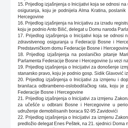
15. Prijedlog izjašnjenja o Inicijativi koja se odnosi
osiguranja, koju je podnijela Alma Kratina, poslan
Hercegovine
16. Prijedlog izjašnjenja na Inicijativu za izradu regi
koju je podnio Anto Bilić, delegat u Domu naroda Par
17. Prijedlog izjašnjenja o Inicijativi koja se odnos
zdravstvenog osiguranja u Federaciji Bosne i Herceg
Predstavničkom domu Federacije Bosne i Hercegovin
18. Prijedlog izjašnjenja na poslaničko pitanje Ma
Parlamenta Federacije Bosne i Hercegovine (u vezi nab
19. Prijedlog izjašnjenja o Inicijativi za donošenje i
stanarsko pravo, koju je podnio gosp. Sidik Glavović 
20. Prijedlog izjašnjenja o Inicijativi za izmjenu i
branilaca odbrambeno-oslobodilačkog rata, koju je
Federacije Bosne i Hercegovine
21. Prijedlog izjašnjenja o Inicijativi za izmjenu Zak
za učešće u odbrani Bosne i Hercegovine u period
udruženje demobilisanih boraca 92-95 Zavidovići
22. Prijedlog izjašnjenja o Inicijativi za izmjenu Zako
predložio delegat Enes Peštek, na 21. sjednici Doma