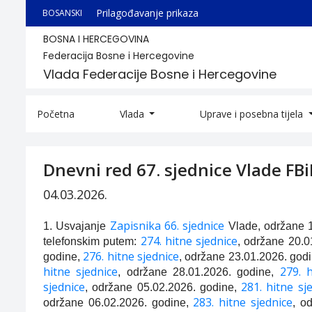
Prilagođavanje prikaza
BOSANSKI
BOSNA I HERCEGOVINA
Federacija Bosne i Hercegovine
Vlada Federacije Bosne i Hercegovine
Početna
Vlada
Uprave i posebna tijela
Dnevni red 67. sjednice Vlade FB
04.03.2026.
Zapisnika 66. sjednice
1. Usvajanje
Vlade, održane 19
274. hitne sjednice
telefonskim putem:
, održane 20.0
276. hitne sjednice
godine,
, održane 23.01.2026. god
hitne sjednice
279. h
, održane 28.01.2026. godine,
sjednice
281. hitne sj
, održane 05.02.2026. godine,
283. hitne sjednice
održane 06.02.2026. godine,
, o