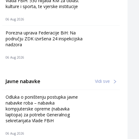
Vlada FBiH: 530 hiljada KM za oblast
kulture i sporta, te vjerske institucije
06 Aug 2026
Porezna uprava Federacije BiH: Na
području ZDK izvršena 24 inspekcijska
nadzora
06 Aug 2026
Javne nabavke
Vidi sve
Odluka o poništenju postupka javne
nabavke roba – nabavka
kompjuterske opreme (nabavka
laptopa) za potrebe Generalnog
sekretarijata Vlade FBiH
06 Aug 2026