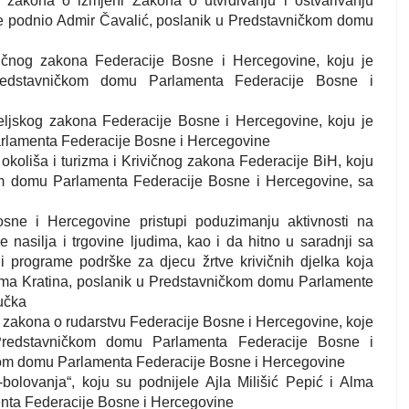
 zakona o izmjeni Zakona o utvrđivanju i ostvarivanju
 je podnio Admir Čavalić, poslanik u Predstavničkom domu
rivičnog zakona Federacije Bosne i Hercegovine, koju je
Predstavničkom domu Parlamenta Federacije Bosne i
biteljskog zakona Federacije Bosne i Hercegovine, koju je
arlamenta Federacije Bosne i Hercegovine
i okoliša i turizma i Krivičnog zakona Federacije BiH, koju
om domu Parlamenta Federacije Bosne i Hercegovine, sa
Bosne i Hercegovine pristupi poduzimanju aktivnosti na
 nasilja i trgovine ljudima, kao i da hitno u saradnji sa
i programe podrške za djecu žrtve krivičnih djelka koja
Alma Kratina, poslanik u Predstavničkom domu Parlamente
učka
 zakona o rudarstvu Federacije Bosne i Hercegovine, koje
redstavničkom domu Parlamenta Federacije Bosne i
kom domu Parlamenta Federacije Bosne i Hercegovine
e-bolovanja“, koju su podnijele Ajla Milišić Pepić i Alma
nta Federacije Bosne i Hercegovine