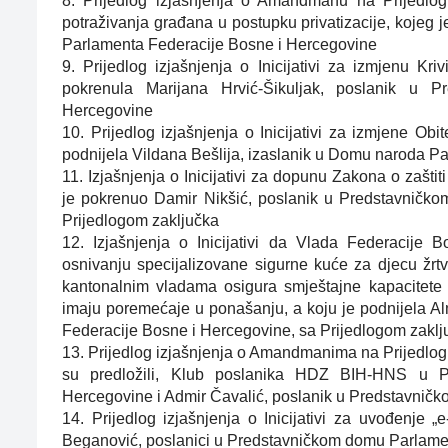
8. Prijedlog izjašnjenja o Amandmanu na Prijedlog
potraživanja građana u postupku privatizacije, kojeg
Parlamenta Federacije Bosne i Hercegovine
9. Prijedlog izjašnjenja o Inicijativi za izmjenu K
pokrenula Marijana Hrvić-Šikuljak, poslanik u 
Hercegovine
10. Prijedlog izjašnjenja o Inicijativi za izmjene O
podnijela Vildana Bešlija, izaslanik u Domu naroda P
11. Izjašnjenja o Inicijativi za dopunu Zakona o zaštit
je pokrenuo Damir Nikšić, poslanik u Predstavničk
Prijedlogom zaključka
12. Izjašnjenja o Inicijativi da Vlada Federacije 
osnivanju specijalizovane sigurne kuće za djecu žrtve
kantonalnim vladama osigura smještajne kapacitete 
imaju poremećaje u ponašanju, a koju je podnijela 
Federacije Bosne i Hercegovine, sa Prijedlogom zaklj
13. Prijedlog izjašnjenja o Amandmanima na Prijedlog
su predložili, Klub poslanika HDZ BIH-HNS u P
Hercegovine i Admir Čavalić, poslanik u Predstavnič
14. Prijedlog izjašnjenja o Inicijativi za uvođenje „
Beganović, poslanici u Predstavničkom domu Parlame