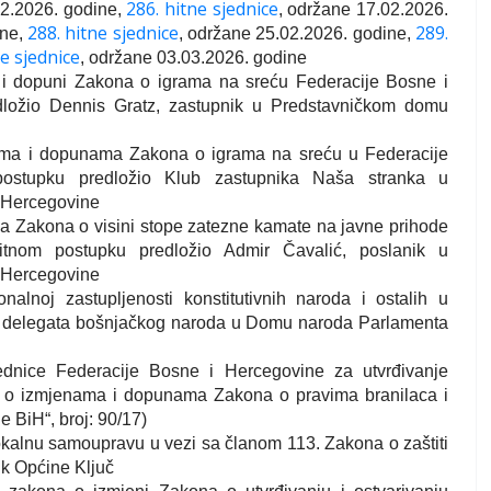
286. hitne sjednice
02.2026. godine,
, održane 17.02.2026.
288. hitne sjednice
289.
ine,
, održane 25.02.2026. godine,
ne sjednice
, održane 03.03.2026. godine
ni i dopuni Zakona o igrama na sreću Federacije Bosne i
ložio Dennis Gratz, zastupnik u Predstavničkom domu
nama i dopunama Zakona o igrama na sreću u Federacije
ostupku predložio Klub zastupnika Naša stranka u
 Hercegovine
ma Zakona o visini stope zatezne kamate na javne prihode
tnom postupku predložio Admir Čavalić, poslanik u
 Hercegovine
nalnoj zastupljenosti konstitutivnih naroda i ostalih u
ub delegata bošnjačkog naroda u Domu naroda Parlamenta
ednice Federacije Bosne i Hercegovine za utvrđivanje
na o izmjenama i dopunama Zakona o pravima branilaca i
 BiH“, broj: 90/17)
 lokalnu samoupravu u vezi sa članom 113. Zakona o zaštiti
ik Općine Ključ