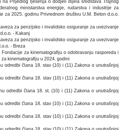
 na Prijedlog rješenja o dodjeli dijela sredstava Trajnog
ralnog ministarstva energije, rudarstva i industrije za
ite za 2025. godinu Privrednom društvu U.M. Beton d.o.o.
baveza za penzijsko i invalidsko osiguranje za uvezivanje
d.o.o. - Kakanj
baveza za penzijsko i invalidsko osiguranje za uvezivanje
o.o. - Breza
u Fondacije za kinematografiju o odobravanju rasporeda i
i za kinematografiju u 2024. godini
nu odredbi člana 18. stav (10) i (11) Zakona o unutrašnjoj
nu odredbi člana 18. stav (10) i (11) Zakona o unutrašnjoj
nu odredbi člana 18. st. (10) i (11) Zakona o unutrašnjoj
nu odredbi člana 18. stav (10) i (11) Zakona o unutrašnjoj
nu odredbi člana 18. stav (10) i (11) Zakona o unutrašnjoj
nu odredbi člana 18. stav (10) i (11) Zakona o unutrašnjoj