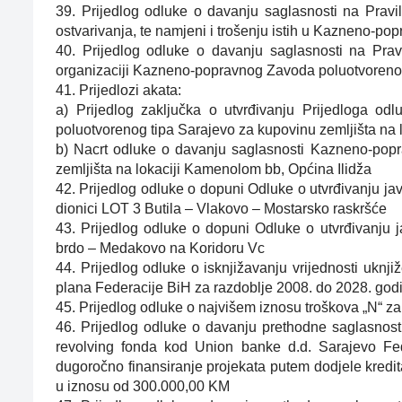
39. Prijedlog odluke o davanju saglasnosti na Pravi
ostvarivanja, te namjeni i trošenju istih u Kazneno-p
40. Prijedlog odluke o davanju saglasnosti na Prav
organizaciji Kazneno-popravnog Zavoda poluotvoreno
41. Prijedlozi akata:
a) Prijedlog zaključka o utvrđivanju Prijedloga o
poluotvorenog tipa Sarajevo za kupovinu zemljišta na 
b) Nacrt odluke o davanju saglasnosti Kazneno-pop
zemljišta na lokaciji Kamenolom bb, Općina Ilidža
42. Prijedlog odluke o dopuni Odluke o utvrđivanju ja
dionici LOT 3 Butila – Vlakovo – Mostarsko raskršće
43. Prijedlog odluke o dopuni Odluke o utvrđivanju 
brdo – Medakovo na Koridoru Vc
44. Prijedlog odluke o isknjižavanju vrijednosti uknj
plana Federacije BiH za razdoblje 2008. do 2028. god
45. Prijedlog odluke o najvišem iznosu troškova „N“ za
46. Prijedlog odluke o davanju prethodne saglasnosti 
revolving fonda kod Union banke d.d. Sarajevo Fede
dugoročno finansiranje projekata putem dodjele kred
u iznosu od 300.000,00 KM