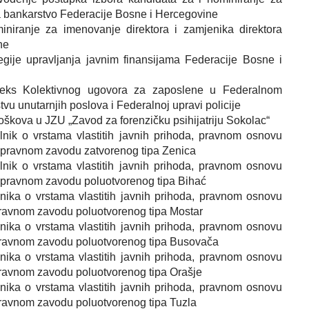
za bankarstvo Federacije Bosne i Hercegovine
iniranje za imenovanje direktora i zamjenika direktora
ne
tegije upravljanja javnim finansijama Federacije Bosne i
neks Kolektivnog ugovora za zaposlene u Federalnom
vu unutarnjih poslova i Federalnoj upravi policije
roškova u JZU „Zavod za forenzičku psihijatriju Sokolac“
lnik o vrstama vlastitih javnih prihoda, pravnom osnovu
 popravnom zavodu zatvorenog tipa Zenica
lnik o vrstama vlastitih javnih prihoda, pravnom osnovu
 popravnom zavodu poluotvorenog tipa Bihać
lnika o vrstama vlastitih javnih prihoda, pravnom osnovu
opravnom zavodu poluotvorenog tipa Mostar
lnika o vrstama vlastitih javnih prihoda, pravnom osnovu
popravnom zavodu poluotvorenog tipa Busovača
lnika o vrstama vlastitih javnih prihoda, pravnom osnovu
opravnom zavodu poluotvorenog tipa Orašje
lnika o vrstama vlastitih javnih prihoda, pravnom osnovu
opravnom zavodu poluotvorenog tipa Tuzla