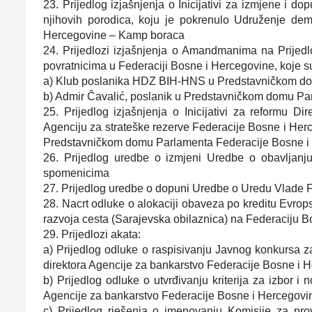
23. Prijedlog izjašnjenja o Inicijativi za izmjene i 
njihovih porodica, koju je pokrenulo Udruženje dem
Hercegovine – Kamp boraca
24. Prijedlozi izjašnjenja o Amandmanima na Prije
povratnicima u Federaciji Bosne i Hercegovine, koje su
a) Klub poslanika HDZ BIH-HNS u Predstavničkom do
b) Admir Čavalić, poslanik u Predstavničkom domu Pa
25. Prijedlog izjašnjenja o Inicijativi za reformu D
Agenciju za strateške rezerve Federacije Bosne i Herce
Predstavničkom domu Parlamenta Federacije Bosne i
26. Prijedlog uredbe o izmjeni Uredbe o obavljanju
spomenicima
27. Prijedlog uredbe o dopuni Uredbe o Uredu Vlade F
28. Nacrt odluke o alokaciji obaveza po kreditu Evro
razvoja cesta (Sarajevska obilaznica) na Federaciju 
29. Prijedlozi akata:
a) Prijedlog odluke o raspisivanju Javnog konkursa z
direktora Agencije za bankarstvo Federacije Bosne i 
b) Prijedlog odluke o utvrđivanju kriterija za izbor i
Agencije za bankarstvo Federacije Bosne i Hercegovi
c) Prijedlog rješenja o imenovanju Komisije za pro