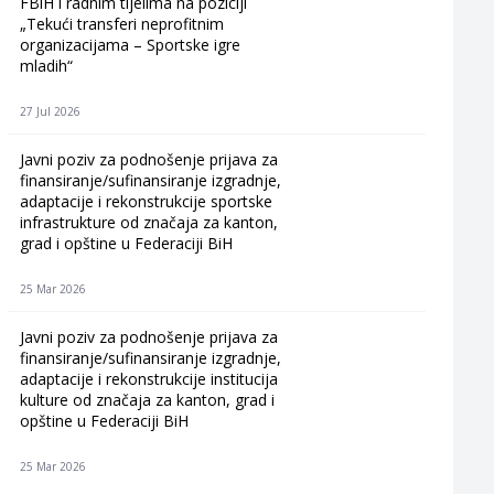
FBiH i radnim tijelima na poziciji
„Tekući transferi neprofitnim
organizacijama – Sportske igre
mladih“
27 Jul 2026
Javni poziv za podnošenje prijava za
finansiranje/sufinansiranje izgradnje,
adaptacije i rekonstrukcije sportske
infrastrukture od značaja za kanton,
grad i opštine u Federaciji BiH
25 Mar 2026
Javni poziv za podnošenje prijava za
finansiranje/sufinansiranje izgradnje,
adaptacije i rekonstrukcije institucija
kulture od značaja za kanton, grad i
opštine u Federaciji BiH
25 Mar 2026