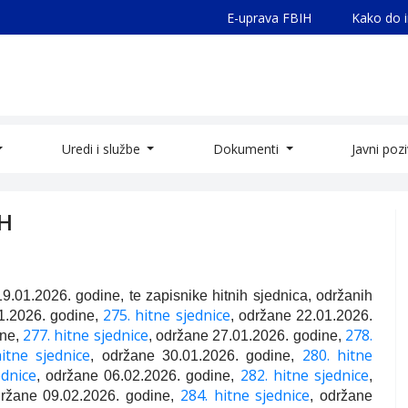
E-uprava FBIH
Kako do 
Uredi i službe
Dokumenti
Javni poz
iH
.01.2026. godine, te zapisnike hitnih sjednica, održanih
275. hitne sjednice
1.2026. godine,
, održane 22.01.2026.
277. hitne sjednice
278.
ine,
, održane 27.01.2026. godine,
itne sjednice
280. hitne
, održane 30.01.2026. godine,
ednice
282. hitne sjednice
, održane 06.02.2026. godine,
,
284. hitne sjednice
držane 09.02.2026. godine,
, održane