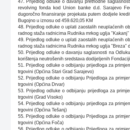
47. Prijedlog odluke o davanju prethodne saglasnosti
revolving fonda kod Union banke d.d. Sarajevo Fede
dugoročno finansiranje projekata putem dodjele kred
Bugojno u iznosu od 459.620,05 KM
48. Prijedlog odluke o uplati zaostalih neuplaćenih o
radnog staža radnicima Rudnika mrkog uglja "Kakanj" 
49. Prijedlog odluke o uplati zaostalih neuplaćenih o
radnog staža radnicima Rudnika mrkog uglja "Breza" d.
50. Prijedlog odluke o davanju saglasnosti na Odluk
korištenja neutrošenih sredstava dodijeljenih Fondacij
51. Prijedlog odluke o odbijanju prijedloga za primje
trgovini (Općina Stari Grad Sarajevo)
52. Prijedlog odluke o odbijanju Prijedloga za primje
trgovini (Općina Drvar)
53. Prijedlog odluke o odbijanju prijedloga za primje
trgovini (Grad Visoko)
54. Prijedlog odluke o odbijanju prijedloga za primje
trgovini (Općina Tešanj)
55. Prijedlog odluke o odbijanju Prijedloga za primje
trgovini (Općina Foča)
56. Prijedlog odluke o odbijanju Prijedloga za primje