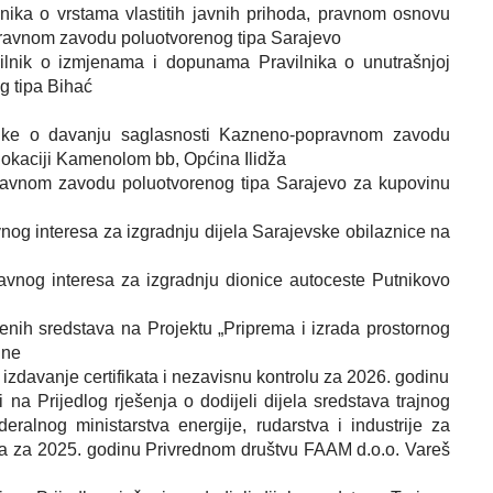
lnika o vrstama vlastitih javnih prihoda, pravnom osnovu
opravnom zavodu poluotvorenog tipa Sarajevo
ilnik o izmjenama i dopunama Pravilnika o unutrašnjoj
g tipa Bihać
dluke o davanju saglasnosti Kazneno-popravnom zavodu
lokaciji Kamenolom bb, Općina Ilidža
ravnom zavodu poluotvorenog tipa Sarajevo za kupovinu
vnog interesa za izgradnju dijela Sarajevske obilaznice na
javnog interesa za izgradnju dionice autoceste Putnikovo
iženih sredstava na Projektu „Priprema i izrada prostornog
ine
 izdavanje certifikata i nezavisnu kontrolu za 2026. godinu
na Prijedlog rješenja o dodijeli dijela sredstava trajnog
ralnog ministarstva energije, rudarstva i industrije za
ita za 2025. godinu Privrednom društvu FAAM d.o.o. Vareš