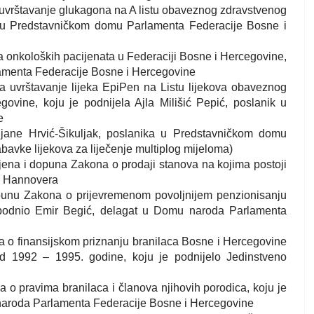
 na uvrštavanje glukagona na A listu obaveznog zdravstvenog
ik u Predstavničkom domu Parlamenta Federacije Bosne i
stra onkoloških pacijenata u Federaciji Bosne i Hercegovine,
lamenta Federacije Bosne i Hercegovine
i na uvrštavanje lijeka EpiPen na Listu lijekova obaveznog
ovine, koju je podnijela Ajla Milišić Pepić, poslanik u
e
rijane Hrvić-Šikuljak, poslanika u Predstavničkom domu
avke lijekova za liječenje multiplog mijeloma)
zmjena i dopuna Zakona o prodaji stanova na kojima postoji
iz Hannovera
 dopunu Zakona o prijevremenom povoljnijem penzionisanju
 podnio Emir Begić, delagat u Domu naroda Parlamenta
ona o finansijskom priznanju branilaca Bosne i Hercegovine
 1992 – 1995. godine, koju je podnijelo Jedinstveno
na o pravima branilaca i članova njihovih porodica, koju je
 naroda Parlamenta Federacije Bosne i Hercegovine