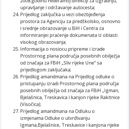
2008.godinu Federalnoj direkciji za izgradnju,
upravljanje i održavanje autocesta;
Prijedlog zaključka u vezi obezbjeđenja
prostora za Agenciju za predškolsko, osnovno
i srednje obrazovanje u BiH i Centra za
informiranjei praćenje dokumenata iz oblasti
visokog obrazovanja;
Informacija o nosiocu pripreme i izrade
Prostornog plana područja posebnih obilježja
od značaja za FBiH „Sliv rijeke Une“ sa
prijedlogom zaključaka;
Prijedlog amandmana na Prijedlog odluke o
pristupanju izradi Prostornog plana područja
posebnih obilježja od značaja za FBiH „Igman,
Bjelašnica, Treskavica i kanjon rijeke Rakitnice
(Visočica);
Prijedlog amandmana na Odluku o
izmjenama Odluke o utvrđivanju
Igmana,Bjelašnice, Treskavice i kanjona rijeke