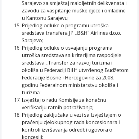
Sarajevo za smještaj maloljetnih delikvenata i
Zavodu za vaspitanje muške djece i omladine
u Kantonu Sarajevu;
Prijedlog odluke o programu utroška
sredstava transfera JP „B&H“ Airlines d.o.o.
Sarajevo;
Prijedlog odluke o usvajanju programa
utroška sredstava sa kriterijima raspodjele
sredstava „Transfer za razvoj turizma i
okoliša u Federaciji BiH“ utvrđenog Budžetom
Federacije Bosne i Hercegovine za 2008.
godinu Federalnom ministarstvu okoliša i
turizma;
Izvještaj o radu Komisije za konačnu
verifikaciju ratnih potraživanja;
Prijedlog zaključaka u vezi sa Izvještajem o
praćenju cjelokupnog rada koncesionara i
kontroli izvršavanja odredbi ugovora o
koncesiji;